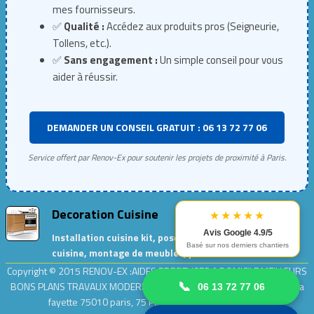
mes fournisseurs.
✅
Qualité :
Accédez aux produits pros (Seigneurie,
Tollens, etc.).
✅
Sans engagement :
Un simple conseil pour vous
aider à réussir.
DEMANDER UN CONSEIL GRATUIT : 06 13 72 77 06
Service offert par Renov-Ex pour soutenir les projets de proximité à Paris.
Decoration Cuisine
★★★★★
Avis Google 4.9/5
Installation cuisine kit, pose de meubles de
Basé sur nos derniers chantiers
cuisine, montage de meubles, peinture cuisine…
Copyright © 2015
RENOV-EX :AIDES PRECIEUSES A DOMICILE.MEILLEURS
BONS PLANS TRAVAUX MODERNES ET ECOLOGIQUES
| Adresse : rue la
📞
06 13 72 77 06
fayette 75010 paris, 75 Paris .| Entreprise
Renov-ex