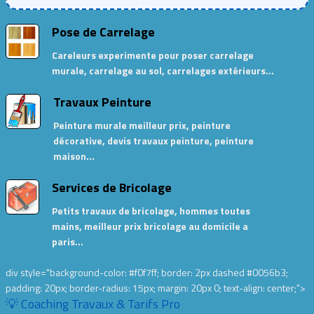
Pose de Carrelage
Careleurs experimente pour poser carrelage
murale, carrelage au sol, carrelages extérieurs…
Travaux Peinture
Peinture murale meilleur prix, peinture
décorative, devis travaux peinture, peinture
maison…
Services de Bricolage
Petits travaux de bricolage, hommes toutes
mains, meilleur prix bricolage au domicile a
paris…
div style="background-color: #f0f7ff; border: 2px dashed #0056b3;
padding: 20px; border-radius: 15px; margin: 20px 0; text-align: center;">
💡 Coaching Travaux & Tarifs Pro