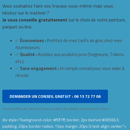
Vous souhaitez faire vos travaux vous-même mais vous
hésitez sur le matériel ?
Je vous conseille gratuitement
sur le choix de votre peinture,
parquet ou lino.
✅
Économisez :
Profitez de mes tarifs de gros chez mes
fournisseurs.
✅
Qualité :
Accédez aux produits pros (Seigneurie, Tollens,
etc.).
✅
Sans engagement :
Un simple conseil pour vous aider à
réussir.
DEMANDER UN CONSEIL GRATUIT : 06 13 72 77 06
Service offert par Renov-Ex pour soutenir les projets de proximité à Paris.
div style="background-color: #f0f7ff; border: 2px dashed #0056b3;
padding: 20px; border-radius: 15px; margin: 20px 0; text-align: center;">