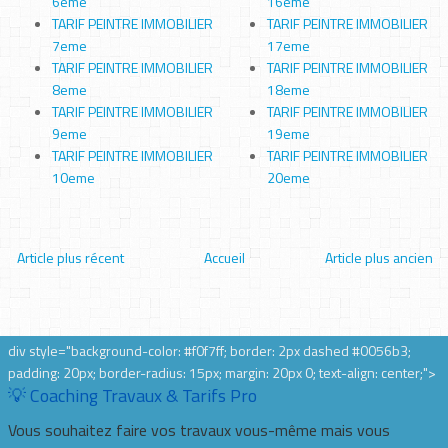
6eme
16eme
TARIF PEINTRE IMMOBILIER
TARIF PEINTRE IMMOBILIER
7eme
17eme
TARIF PEINTRE IMMOBILIER
TARIF PEINTRE IMMOBILIER
8eme
18eme
TARIF PEINTRE IMMOBILIER
TARIF PEINTRE IMMOBILIER
9eme
19eme
TARIF PEINTRE IMMOBILIER
TARIF PEINTRE IMMOBILIER
10eme
20eme
Article plus récent
Accueil
Article plus ancien
div style="background-color: #f0f7ff; border: 2px dashed #0056b3;
padding: 20px; border-radius: 15px; margin: 20px 0; text-align: center;">
💡 Coaching Travaux & Tarifs Pro
Vous souhaitez faire vos travaux vous-même mais vous