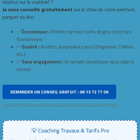
hésitez sur le matériel ?
Je vous conseille gratuitement
sur le choix de votre peinture,
parquet ou lino.
✅
Économisez :
Profitez de mes tarifs de gros chez mes
fournisseurs.
✅
Qualité :
Accédez aux produits pros (Seigneurie, Tollens,
etc.).
✅
Sans engagement :
Un simple conseil pour vous aider à
réussir.
DEMANDER UN CONSEIL GRATUIT : 06 13 72 77 06
Service offert par Renov-Ex pour soutenir les projets de proximité à Paris.
💡 Coaching Travaux & Tarifs Pro