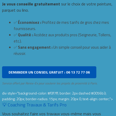
Je vous conseille gratuitement
sur le choix de votre peinture,
parquet ou lino.
✅
Économisez :
Profitez de mes tarifs de gros chez mes
fournisseurs.
✅
Qualité :
Accédez aux produits pros (Seigneurie, Tollens,
etc.).
✅
Sans engagement :
Un simple conseil pour vous aider à
réussir.
DEMANDER UN CONSEIL GRATUIT : 06 13 72 77 06
Service offert par Renov-Ex pour soutenir les projets de proximité à Paris.
div style="background-color: #f0f7ff; border: 2px dashed #0056b3;
padding: 20px; border-radius: 15px; margin: 20px 0; text-align: center;">
💡 Coaching Travaux & Tarifs Pro
Vous souhaitez faire vos travaux vous-même mais vous