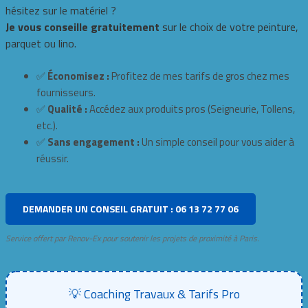
hésitez sur le matériel ?
Je vous conseille gratuitement
sur le choix de votre peinture,
parquet ou lino.
✅
Économisez :
Profitez de mes tarifs de gros chez mes
fournisseurs.
✅
Qualité :
Accédez aux produits pros (Seigneurie, Tollens,
etc.).
✅
Sans engagement :
Un simple conseil pour vous aider à
réussir.
DEMANDER UN CONSEIL GRATUIT : 06 13 72 77 06
Service offert par Renov-Ex pour soutenir les projets de proximité à Paris.
💡 Coaching Travaux & Tarifs Pro