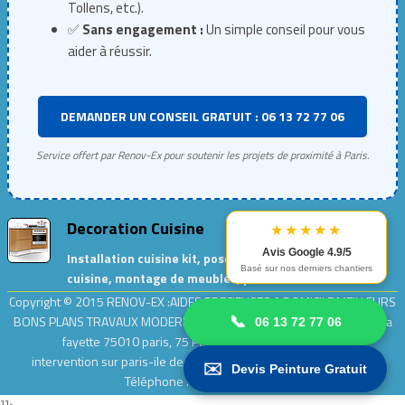
Tollens, etc.).
✅
Sans engagement :
Un simple conseil pour vous
aider à réussir.
DEMANDER UN CONSEIL GRATUIT : 06 13 72 77 06
Service offert par Renov-Ex pour soutenir les projets de proximité à Paris.
Decoration Cuisine
★★★★★
Avis Google 4.9/5
Installation cuisine kit, pose de meubles de
Basé sur nos derniers chantiers
cuisine, montage de meubles, peinture cuisine…
Copyright © 2015
RENOV-EX :AIDES PRECIEUSES A DOMICILE.MEILLEURS
BONS PLANS TRAVAUX MODERNES ET ECOLOGIQUES
| Adresse : rue la
📞
06 13 72 77 06
fayette 75010 paris, 75 Paris .| Entreprise
Renov-ex
intervention sur paris-ile de france [ 75,77,78,91,92,93,94,95]
|
✉️
Devis Peinture Gratuit
Téléphone : 0 9 54 64 64 55.
]]>