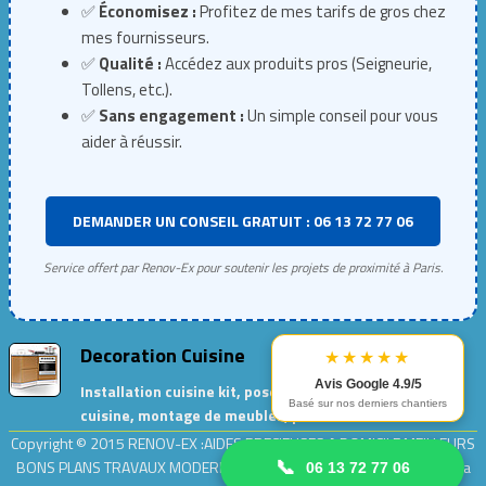
✅
Économisez :
Profitez de mes tarifs de gros chez
mes fournisseurs.
✅
Qualité :
Accédez aux produits pros (Seigneurie,
Tollens, etc.).
✅
Sans engagement :
Un simple conseil pour vous
aider à réussir.
DEMANDER UN CONSEIL GRATUIT : 06 13 72 77 06
Service offert par Renov-Ex pour soutenir les projets de proximité à Paris.
Decoration Cuisine
★★★★★
Avis Google 4.9/5
Installation cuisine kit, pose de meubles de
Basé sur nos derniers chantiers
cuisine, montage de meubles, peinture cuisine…
Copyright © 2015
RENOV-EX :AIDES PRECIEUSES A DOMICILE.MEILLEURS
BONS PLANS TRAVAUX MODERNES ET ECOLOGIQUES
| Adresse : rue la
📞
06 13 72 77 06