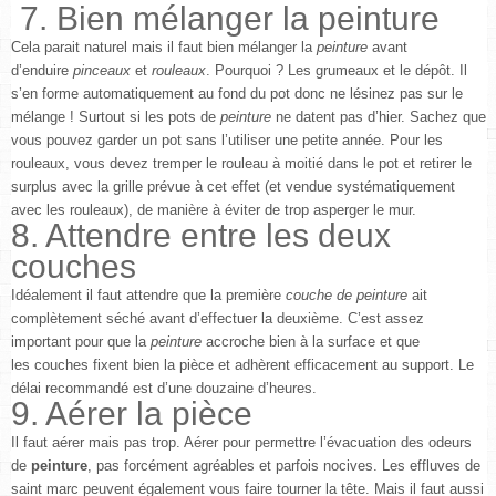
7. Bien mélanger la peinture
Cela parait naturel mais il faut bien mélanger la
peinture
avant
d’enduire
pinceaux
et
rouleaux
. Pourquoi ? Les grumeaux et le dépôt. Il
s’en forme automatiquement au fond du pot donc ne lésinez pas sur le
mélange ! Surtout si les pots de
peinture
ne datent pas d’hier. Sachez que
vous pouvez garder un pot sans l’utiliser une petite année. Pour les
rouleaux, vous devez tremper le rouleau à moitié dans le pot et retirer le
surplus avec la grille prévue à cet effet (et vendue systématiquement
avec les rouleaux), de manière à éviter de trop asperger le mur.
8. Attendre entre les deux
couches
Idéalement il faut attendre que la première
couche de peinture
ait
complètement séché avant d’effectuer la deuxième. C’est assez
important pour que la
peinture
accroche bien à la surface et que
les couches fixent bien la pièce et adhèrent efficacement au support. Le
délai recommandé est d’une douzaine d’heures.
9. Aérer la pièce
Il faut aérer mais pas trop. Aérer pour permettre l’évacuation des odeurs
de
peinture
, pas forcément agréables et parfois nocives. Les effluves de
saint marc peuvent également vous faire tourner la tête. Mais il faut aussi