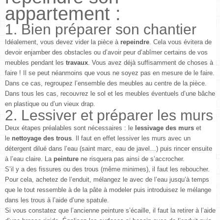
appartement :
1. Bien préparer son chantier
Idéalement, vous devez vider la pièce à
repeindre
. Cela vous évitera de
devoir enjamber des obstacles ou d’avoir peur d’abîmer certains de vos
meubles pendant les
travaux
. Vous avez déjà suffisamment de choses à
faire ! Il se peut néanmoins que vous ne soyez pas en mesure de le faire.
Dans ce cas, regroupez l’ensemble des meubles au centre de la pièce.
Dans tous les cas, recouvrez le sol et les meubles éventuels d’une bâche
en plastique ou d’un vieux drap.
2. Lessiver et préparer les murs
Deux étapes préalables sont nécessaires : le
lessivage des murs
et
le
nettoyage des trous
. Il faut en effet lessiver les murs avec un
détergent dilué dans l’eau (saint marc, eau de javel…) puis rincer ensuite
à l’eau claire. La
peinture
ne risquera pas ainsi de s’accrocher.
S’il y a des fissures ou des trous (même minimes), il faut les reboucher.
Pour cela, achetez de l’enduit, mélangez le avec de l’eau jusqu’à temps
que le tout ressemble à de la pâte à modeler puis introduisez le mélange
dans les trous à l’aide d’une spatule.
Si vous constatez que l’ancienne peinture s’écaille, il faut la retirer à l’aide