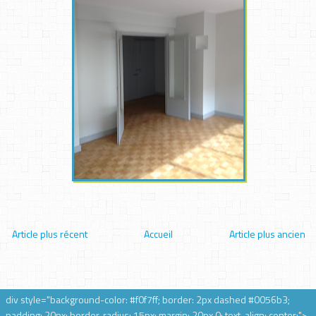
Article plus récent
Accueil
Article plus ancien
div style="background-color: #f0f7ff; border: 2px dashed #0056b3;
padding: 20px; border-radius: 15px; margin: 20px 0; text-align: center;">