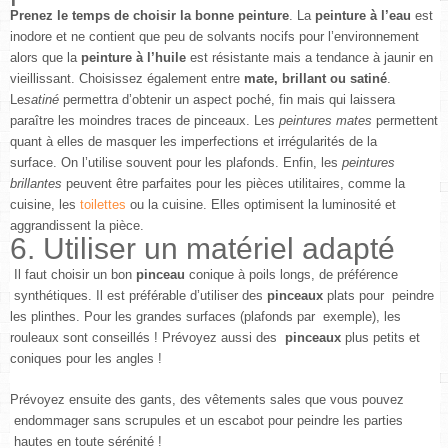
Prenez le temps de choisir la bonne peinture
. La
peinture à l’eau
est
inodore et ne contient que peu de solvants nocifs pour l’environnement
alors que la
peinture à l’huile
est résistante mais a tendance à jaunir en
vieillissant. Choisissez également entre
mate, brillant ou satiné
.
Le
satiné
permettra d’obtenir un aspect poché, fin mais qui laissera
paraître les moindres traces de pinceaux. Les
peintures mates
permettent
quant à elles de masquer les imperfections et irrégularités de la
surface. On l’utilise souvent pour les plafonds. Enfin, les
peintures
brillantes
peuvent être parfaites pour les pièces utilitaires, comme la
cuisine, les
toilettes
ou la cuisine. Elles optimisent la luminosité et
aggrandissent la pièce.
6. Utiliser un matériel adapté
Il faut choisir un bon
pinceau
conique à poils longs, de préférence
synthétiques. Il est préférable d’utiliser des
pinceaux
plats pour peindre
les plinthes. Pour les grandes surfaces (plafonds par exemple), les
rouleaux sont conseillés ! Prévoyez aussi des
pinceaux
plus petits et
coniques pour les angles !
Prévoyez ensuite des gants, des vêtements sales que vous pouvez
endommager sans scrupules et un escabot pour peindre les parties
hautes en toute sérénité !