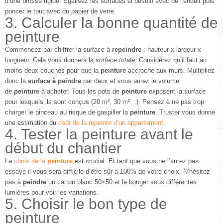
d’une brosse rigide. Égalisez les surfaces si besoin avec de l’enduit puis
poncer le tout avec du papier de verre.
3. Calculer la bonne quantité de
peinture
Commencez par chiffrer la surface à
repeindre
: hauteur x largeur x
longueur. Cela vous donnera la
surface totale
. Considérez qu’il faut au
moins deux couches pour que la
peinture
accroche aux murs. Multipliez
donc la
surface à peindre
par deux et vous aurez le volume
de
peinture
à acheter. Tous les pots de
peinture
exposent la surface
pour lesquels ils sont conçus (20 m², 30 m²…). Pensez à ne pas trop
charger le pinceau au risque de gaspiller la
peinture
. Truster vous donne
une estimation du
coût de la repeinte d’un appartement.
4. Tester la peinture avant le
début du chantier
Le
choix de la
peinture
est crucial. Et tant que vous ne l’aurez pas
essayé il vous sera difficile d’être sûr à 100% de votre choix. N’hésitez
pas à
peindre
un carton blanc 50×50 et le bouger sous différentes
lumières pour voir les variations.
5. Choisir le bon type de
peinture