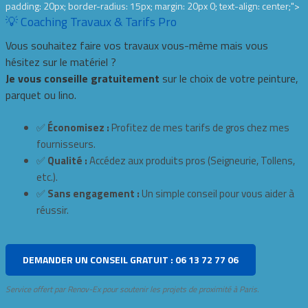
padding: 20px; border-radius: 15px; margin: 20px 0; text-align: center;">
💡 Coaching Travaux & Tarifs Pro
Vous souhaitez faire vos travaux vous-même mais vous
hésitez sur le matériel ?
Je vous conseille gratuitement
sur le choix de votre peinture,
parquet ou lino.
✅
Économisez :
Profitez de mes tarifs de gros chez mes
fournisseurs.
✅
Qualité :
Accédez aux produits pros (Seigneurie, Tollens,
etc.).
✅
Sans engagement :
Un simple conseil pour vous aider à
réussir.
DEMANDER UN CONSEIL GRATUIT : 06 13 72 77 06
Service offert par Renov-Ex pour soutenir les projets de proximité à Paris.