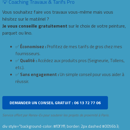
💡 Coaching Travaux & Tarifs Pro
Vous souhaitez faire vos travaux vous-même mais vous
hésitez sur le matériel ?
Je vous conseille gratuitement
sur le choix de votre peinture,
parquet ou lino.
✅
Économisez :
Profitez de mes tarifs de gros chez mes
fournisseurs.
✅
Qualité :
Accédez aux produits pros (Seigneurie, Tollens,
etc.).
✅
Sans engagement :
Un simple conseil pour vous aider à
réussir.
DEMANDER UN CONSEIL GRATUIT : 06 13 72 77 06
Service offert par Renov-Ex pour soutenir les projets de proximité à Paris.
div style="background-color: #f0f7ff; border: 2px dashed #0056b3;