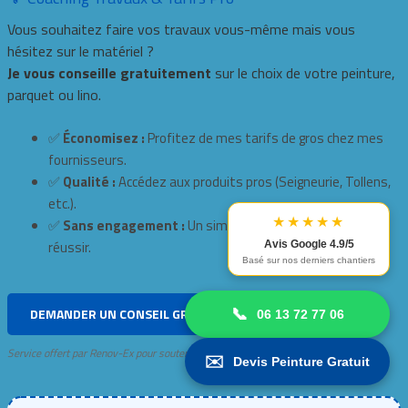
Vous souhaitez faire vos travaux vous-même mais vous
hésitez sur le matériel ?
Je vous conseille gratuitement
sur le choix de votre peinture,
parquet ou lino.
✅
Économisez :
Profitez de mes tarifs de gros chez mes
fournisseurs.
✅
Qualité :
Accédez aux produits pros (Seigneurie, Tollens,
etc.).
★★★★★
✅
Sans engagement :
Un simple conseil pour vous aider à
réussir.
Avis Google 4.9/5
Basé sur nos derniers chantiers
DEMANDER UN CONSEIL GRATUIT : 06 13 72 77 06
📞
06 13 72 77 06
Service offert par Renov-Ex pour soutenir les projets de proximité à Paris.
✉️
Devis Peinture Gratuit