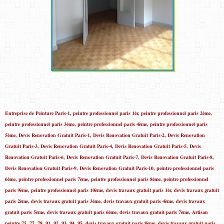
Entreprise de Peinture Paris-1, peintre professionnel paris 1èr, peintre professionnel paris 2ème, peintre professionnel paris 3ème, peintre professionnel paris 4ème, peintre professionnel paris 5ème, Devis Renovation Gratuit Paris-1, Devis Renovation Gratuit Paris-2, Devis Renovation Gratuit Paris-3, Devis Renovation Gratuit Paris-4, Devis Renovation Gratuit Paris-5, Devis Renovation Gratuit Paris-6, Devis Renovation Gratuit Paris-7, Devis Renovation Gratuit Paris-8, Devis Renovation Gratuit Paris-9, Devis Renovation Gratuit Paris-10, peintre professionnel paris 6ème, peintre professionnel paris 7ème, peintre professionnel paris 8ème, peintre professionnel paris 9ème, peintre professionnel paris 10ème, devis travaux gratuit paris 1èr, devis travaux gratuit paris 2ème, devis travaux gratuit paris 3ème, devis travaux gratuit paris 4ème, devis travaux gratuit paris 5ème, devis travaux gratuit paris 6ème, devis travaux gratuit paris 7ème, Artisan peintre 75, 77, 78, 91, 92, 93, 94, 95, devis travaux gratuit paris 8ème, devis travaux gratuit paris 9ème, devis travaux gratuit paris 10ème, devis travaux gratuit paris 11ème, devis travaux gratuit paris 12ème, peintre professionnel paris 11ème, peintre professionnel paris 12ème, Entreprise de Peinture Paris-2, Entreprise de Peinture Paris-3, Entreprise de Peinture Paris-4, Entreprise de Peinture Paris-5, Entreprise de Peinture Paris-6, Entreprise de Peinture Paris-7, Entreprise de Peinture Paris-8, Entreprise de Peinture Paris-9, Travaux peinture magasins et bureaux, entreprise de travaux peinture de locaux commerciaux, plaquiste paris, platiers paris, entreprise creation faux plafonds, entreprise de demolition paris, artisan enduiseur paris, artisan plaquiste paris, pose de cloisons, entreprise de travaux peinture en partie commune, carreleur paris, poseur des parquets, plafonds suspendus, creation de faux plafonds, realisation de faux plafonds, travaux peinture studios, pose dalles, artisan carreleur paris, ponçage et vitrification des parquets, pose carrelage, papier peint, toile de verre, plomberie, electricité, Entreprise de Peinture Paris-10, Entreprise de travaux du batiment, artisan peintres en batiment paris, travaux peinture paris 75001, 2, 3, 4, 5, 6, 7, 8, 9, 10, 11, 12, 13, 14, 15, 16, 17, 18, 19, 20, peintre en batiment pas cher ile de france, Entreprise de Peinture Paris-11, Entreprise de Peinture Paris-12, Entreprise de Peinture Paris-13, Entreprise de Peinture Paris-14, Entreprise de Peinture Paris-15, Entreprise de Peinture Paris-16, Entreprise de Peinture Paris-17, Entreprise de Peinture Paris-18, Entreprise de Peinture Paris-19, ( Entreprise Travaux Peinture 75001, 75002, 75003, 75004, 75005, 75006, 75007, 75008, 75009, 75010, 75011, 75012, 75013, 75014, 75015, 75016, 75017, 75018, 75019 et 75020 ), Entreprise de Peinture Paris-20, Entreprise Peintres en Bâtiment Paris-1ere, entreprise générale du bâtiment paris pour revetements de sol et murs paris, agrandissements, travaux de démolition, pose carrelage, revêtements sol et murs, travaux peinture appartements, studios, maisons, boutiques, parking, cine, cage d’escaliers, ciné, hopitaux etc, Entreprise Peintres en Bâtiment Paris-2eme, Entreprise Peintres en Bâtiment Paris-3eme, Entreprise Peintres en Bâtiment Paris-4eme, Entreprise Peintres en Bâtiment Paris-5eme, Entreprise Peintres en Bâtiment Paris-6eme, Entreprise Peintres en Bâtiment Paris-7eme, Entreprise de peinture paris, peintre professionnel paris, travaux peinture pas cher peintre paris 1e, 2e, 3e, 4e, 5e, 6e, 7e, 8e, 9e, 10e, 11e, 12e, 13e, 14e, 15e, 16e, 17e, 18e, 19e, 20e. Entreprise Peintres en Bâtiment Paris-8eme, Entreprise Peintres en Bâtiment Paris-9eme, Entreprise Peintres en Bâtiment Paris-10eme, Entreprise Peintres en Bâtiment Paris-11eme, Entreprise Peintres en Bâtiment Paris-12eme, Entreprise Peintres en Bâtiment Paris-13eme, entreprise générale du bâtiment paris pour revetements de sol et murs paris, agrandissements, travaux de démolition, pose carrelage, revêtements sol et murs, peintre professionnel paris 13ème, peintre professionnel paris 14ème, peintre professionnel paris 15ème, peintre professionnel paris 16ème, peintre professionnel paris 17ème, peintre professionnel paris 18ème, peintre professionnel paris 19ème, peintre professionnel paris 20ème, peintre professionnel 75, peintre professionnel 78, peintre professionnel 91, peintre professionnel 77, peintre professionnel 92, peintre professionnel 93, peintre professionnel 94, peintre professionnel 95, peintre professionnel pas cher, travaux peinture appartements, studios, maisons, boutiques, parking, cine, cage d’escaliers, ciné, hopitaux etc, Entreprise Peintres en Bâtiment Paris-14eme, Entreprise Peintres en Bâtiment Paris-15eme, Entreprise Peintres en Bâtiment Paris-16eme, Entreprise Peintres en Bâtiment Paris-17eme, Entreprise Peintres en Bâtiment Paris-18eme, Peintre en batiment paris-1, Peintre en batiment paris-2, Peintre en batiment paris-3, Peintre en batiment paris-4, Peintre en batiment paris-5, Peintre en batiment paris-6, Peintre en batiment paris-7, Peintre en batiment paris-8, Peintre en batiment paris-9, Peintre en batiment paris-10, Peintre en batiment paris-11, Peintre en batiment paris-12, Peintre en batiment paris-13, Peintre en batiment paris-14, Peintre en batiment paris-15, Peintre en batiment paris-16, Peintre en batiment paris-17, Peintre en batiment paris-18, Peintre en batiment paris-19, Peintre en batiment paris-20, Entreprise Peintres en Bâtiment Paris-19eme, Entreprise Peintres en Bâtiment Paris-20eme, Peintre en Bâtiment Paris-1, Peintre en Bâtiment Paris-2, Peintre en Bâtiment Paris-3, entreprise générale du bâtiment paris pour revetements de sol et murs paris, Travaux peinture magasins et bureaux, entreprise de travaux peinture de locaux commerciaux, plaquiste paris, platiers paris, entreprise creation faux plafonds, entreprise de demolition paris, artisan enduiseur paris, artisan plaquiste paris, pose de cloisons, ( Entreprise Travaux Peinture 75001, 75002, 75003, 75004, 75005, 75006, 75007, 75008, 75009, 75010, 75011, 75012, 75013, 75014, 75015, 75016, 75017, 75018, 75019 et 75020 ), entreprise de travaux peinture en partie commune, carreleur paris, poseur des parquets, plafonds suspendus, creation de faux plafonds, realisation de faux plafonds, travaux peinture studios, pose dalles, artisan carreleur paris, ponçage et vitrification des parquets, pose carrelage, Devis Renovation Gratuit Paris-11, Devis Renovation Gratuit Paris-12, Devis Renovation Gratuit Paris-13, Devis Renovation Gratuit Paris-14, Devis Renovation Gratuit Paris-15, Artisan peintre 75, 77, 78, 91, 92, 93, 94, 95, Devis Renovation Gratuit Paris-16, Devis Renovation Gratuit Paris-17, Devis Renovation Gratuit Paris-18, Devis Renovation Gratuit Paris-19, Devis Renovation Gratuit Paris-20, papier peint, toile de verre, plomberie, electricité, agrandissements, travaux de démolition, pose carrelage, revêtements sol et murs, travaux peinture appartements, studios, maisons, boutiques, parking, cine, cage d’escaliers, ciné, hopitaux etc Peintre en Bâtiment Paris-4, Peintre en Bâtiment Paris-5, Peintre en Bâtiment Paris-6, Peintre en Bâtiment Paris-7, NANTERRE-92000, BOULOGNE BILLANCOURT-92100, CLICHY-92110, MONTROUGE-92120, ISSY LES MOULINEAUX-92130, 92140 LE PETIT CLAMART , SURESNES-92150, ANTONY-92160, devis travaux gratuit paris 1èr, devis travaux gratuit paris 2ème, devis travaux gratuit paris 3ème, devis travaux gratuit paris 4ème, devis travaux gratuit paris 5ème, devis travaux gratuit paris 6ème, devis travaux gratuit paris 7ème, devis travaux gratuit paris 8ème, devis travaux gratuit paris 9ème, devis travaux gratuit paris 10ème, devis travaux gratuit paris 11ème, devis travaux gratuit paris 12ème, VANVES-92170, MEUDON-92190, NEUILLY SUR SEINE-92200, ST CLOUD-92210, BAGNEUX-92220, GENNEVILLIERS-92230, Peintre Paris-1, Peintre Paris-2, Peintre Paris-3, Peintre Paris-4, Peintre Paris-5, Peintre Paris-6, Peintre Paris-7, Peintre Paris-8, Peintre Paris-9, Peintre Paris-10, Peintre Paris-11, Peintre Paris-12, Peintre Paris-13, Peintre Paris-14, Peintre Paris-15, Peintre Paris-16, Peintre Paris-17, Peintre Paris-18, Peintre Paris-19, Peintre Paris-20, MALAKOFF-92240, ( Entreprise Travaux Peinture 75001, 75002, 75003, 75004, 75005, 75006, 75007, 75008, 75009, 75010, 75011, 75012, 75013, 75014, 75015, 75016, 75017, 75018, 75019 et 75020 ), LA GARENNE COLOMBES-92250, FONTENAY AUX ROSES-92260, BOIS COLOMBES-92270, CHATENAY MALABRY-92290, LA BUTTE ROUGE-92290, peintre professionnel paris 13ème, peintre professionnel paris 14ème, peintre professionnel paris 15ème, peintre professionnel paris 16ème, peintre professionnel paris 17ème, peintre professionnel paris 18ème, peintre professionnel paris 19ème, peintre professionnel paris 20ème, Artisan peintre 75, 77, 78, 91, 92, 93, 94, 95, peintre professionnel 75, peintre professionnel 78, peintre professionnel 91, peintre professionnel 77, peintre professionnel 92, peintre professionnel 93, peintre professionnel 94, peintre professionnel 95, peintre professionnel pas cher, LEVALLOIS PERRET-92300, SEVRES-92310, CHATILLON-92320, SCEAUX-92330, BOURG LA REINE-92340, LE PLESSIS ROBINSON-92350, ROBINSON-92350, MEUDON LA FORET-92360, CHAVILLE-92370, GARCHES-92380, Artisan peintre 75, 77, 78, 91, 92, 93, 94, 95,VILLENEUVE LA GARENNE-02390, COURBEVOIE-92400, peintre auto-entrepreneur 75001, peintre auto-entrepreneur 75002, peintre auto-entrepreneur 75003, peintre auto-entrepreneur 75004, peintre auto-entrepreneur 75005, peintre auto-entrepreneur 75006, peintre auto-entrepreneur 75007, peintre auto-entrepreneur 75008, peintre auto-entrepreneur 75009, peintre auto-entrepreneur 75010, peintre auto-entrepreneur 75011, peintre auto-entrepreneur 75012, Travaux Interieur Paris-1, Travaux Interieur Paris-2, Travaux Interieur Paris-3, Travaux Interieur Paris-4, Travaux Interieur Paris-5, Travaux Interieur Paris-6, Travaux Interieur Paris-7, T