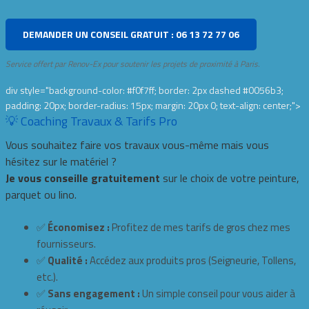
DEMANDER UN CONSEIL GRATUIT : 06 13 72 77 06
Service offert par Renov-Ex pour soutenir les projets de proximité à Paris.
div style="background-color: #f0f7ff; border: 2px dashed #0056b3;
padding: 20px; border-radius: 15px; margin: 20px 0; text-align: center;">
💡 Coaching Travaux & Tarifs Pro
Vous souhaitez faire vos travaux vous-même mais vous
hésitez sur le matériel ?
Je vous conseille gratuitement
sur le choix de votre peinture,
parquet ou lino.
✅
Économisez :
Profitez de mes tarifs de gros chez mes
fournisseurs.
✅
Qualité :
Accédez aux produits pros (Seigneurie, Tollens,
etc.).
✅
Sans engagement :
Un simple conseil pour vous aider à