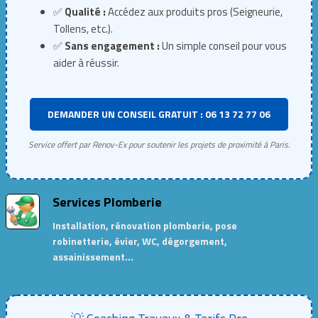
✅
Qualité :
Accédez aux produits pros (Seigneurie,
Tollens, etc.).
✅
Sans engagement :
Un simple conseil pour vous
aider à réussir.
DEMANDER UN CONSEIL GRATUIT : 06 13 72 77 06
Service offert par Renov-Ex pour soutenir les projets de proximité à Paris.
Services Plomberie
Installation, rénovation plomberie, pose
robinetterie, évier, WC, dégorgement,
assainissement…