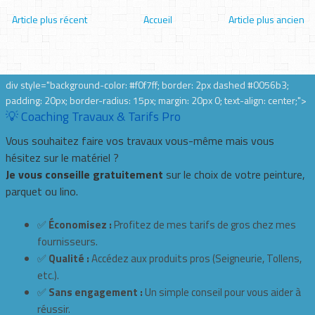
Article plus récent
Accueil
Article plus ancien
div style="background-color: #f0f7ff; border: 2px dashed #0056b3;
padding: 20px; border-radius: 15px; margin: 20px 0; text-align: center;">
💡 Coaching Travaux & Tarifs Pro
Vous souhaitez faire vos travaux vous-même mais vous
hésitez sur le matériel ?
Je vous conseille gratuitement
sur le choix de votre peinture,
parquet ou lino.
✅
Économisez :
Profitez de mes tarifs de gros chez mes
fournisseurs.
✅
Qualité :
Accédez aux produits pros (Seigneurie, Tollens,
etc.).
✅
Sans engagement :
Un simple conseil pour vous aider à
réussir.