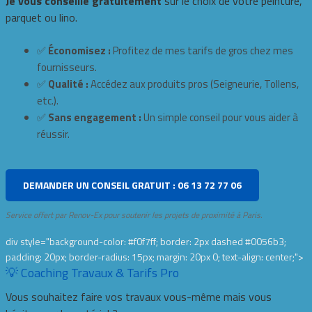
Je vous conseille gratuitement
sur le choix de votre peinture,
parquet ou lino.
✅
Économisez :
Profitez de mes tarifs de gros chez mes
fournisseurs.
✅
Qualité :
Accédez aux produits pros (Seigneurie, Tollens,
etc.).
✅
Sans engagement :
Un simple conseil pour vous aider à
réussir.
DEMANDER UN CONSEIL GRATUIT : 06 13 72 77 06
Service offert par Renov-Ex pour soutenir les projets de proximité à Paris.
div style="background-color: #f0f7ff; border: 2px dashed #0056b3;
padding: 20px; border-radius: 15px; margin: 20px 0; text-align: center;">
💡 Coaching Travaux & Tarifs Pro
Vous souhaitez faire vos travaux vous-même mais vous