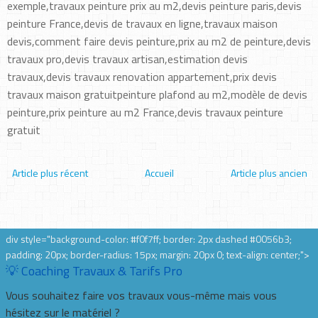
exemple,travaux peinture prix au m2,devis peinture paris,devis
peinture France,devis de travaux en ligne,travaux maison
devis,comment faire devis peinture,prix au m2 de peinture,devis
travaux pro,devis travaux artisan,estimation devis
travaux,devis travaux renovation appartement,prix devis
travaux maison gratuitpeinture plafond au m2,modèle de devis
peinture,prix peinture au m2 France,devis travaux peinture
gratuit
Article plus récent
Accueil
Article plus ancien
div style="background-color: #f0f7ff; border: 2px dashed #0056b3;
padding: 20px; border-radius: 15px; margin: 20px 0; text-align: center;">
💡 Coaching Travaux & Tarifs Pro
Vous souhaitez faire vos travaux vous-même mais vous
hésitez sur le matériel ?