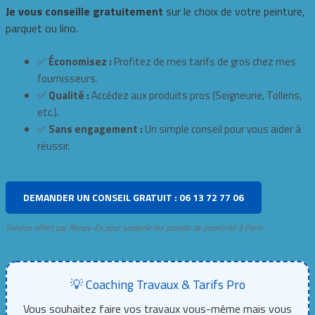
Je vous conseille gratuitement
sur le choix de votre peinture,
parquet ou lino.
✅
Économisez :
Profitez de mes tarifs de gros chez mes
fournisseurs.
✅
Qualité :
Accédez aux produits pros (Seigneurie, Tollens,
etc.).
✅
Sans engagement :
Un simple conseil pour vous aider à
réussir.
DEMANDER UN CONSEIL GRATUIT : 06 13 72 77 06
Service offert par Renov-Ex pour soutenir les projets de proximité à Paris.
💡 Coaching Travaux & Tarifs Pro
Vous souhaitez faire vos travaux vous-même mais vous