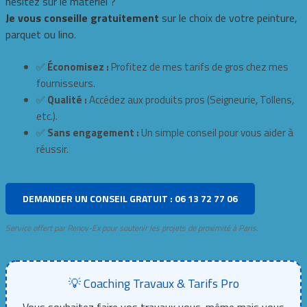
hésitez sur le matériel ?
Je vous conseille gratuitement
sur le choix de votre peinture,
parquet ou lino.
✅
Économisez :
Profitez de mes tarifs de gros chez mes
fournisseurs.
✅
Qualité :
Accédez aux produits pros (Seigneurie, Tollens,
etc.).
✅
Sans engagement :
Un simple conseil pour vous aider à
réussir.
DEMANDER UN CONSEIL GRATUIT : 06 13 72 77 06
Service offert par Renov-Ex pour soutenir les projets de proximité à Paris.
💡 Coaching Travaux & Tarifs Pro