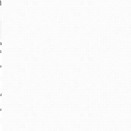
n
a
s
e
l
e