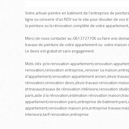
Votre artisan peintre en batiment de l’entreprise de peintu
ligne ou convenir d’un RDV sur le site pour discuter de vos t
la peinture ou la rénovation complète de votre appartement
Merci de nous contacter au :0613727706 ou faire une deman
travaux de peinture de votre appartement ou votre maison 
Le devis est gratuit et sans engagement.
Mots clés :prix renovation appartement,renovation apparte
renovation,renovation entreprise,,renover sa maison,entre
d’appartement,renovation appartement ancien,devis travaux
rénovation,renovation devis,devis travaux renovation mais
et travaux,travaux de rénovation intérieure,renovation studi
paris,aide à la rénovation,estimation rénovation maison,tra
appartement,renovation paris,entreprise de batiment paris,
appartement,renovation maison prix,entreprise travaux mai
interieure,tarif renovation,entreprise