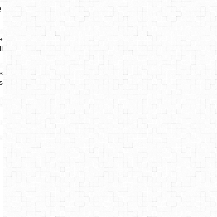
e
e
l
s
s