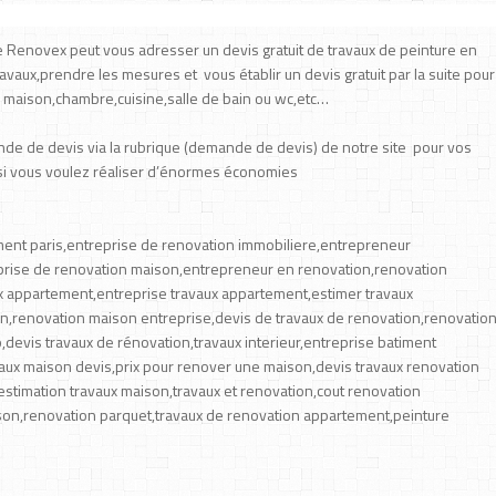
re Renovex peut vous adresser un devis gratuit de travaux de peinture en
ravaux,prendre les mesures et vous établir un devis gratuit par la suite pour
, maison,chambre,cuisine,salle de bain ou wc,etc…
de de devis via la rubrique (demande de devis) de notre site pour vos
si vous voulez réaliser d’énormes économies
ment paris,entreprise de renovation immobiliere,entrepreneur
prise de renovation maison,entrepreneur en renovation,renovation
 appartement,entreprise travaux appartement,estimer travaux
on,renovation maison entreprise,devis de travaux de renovation,renovatio
o,devis travaux de rénovation,travaux interieur,entreprise batiment
vaux maison devis,prix pour renover une maison,devis travaux renovation
estimation travaux maison,travaux et renovation,cout renovation
son,renovation parquet,travaux de renovation appartement,peinture