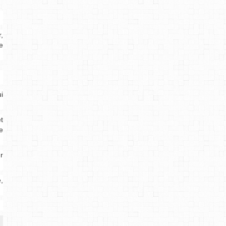
,
e
i
t
e
r
,