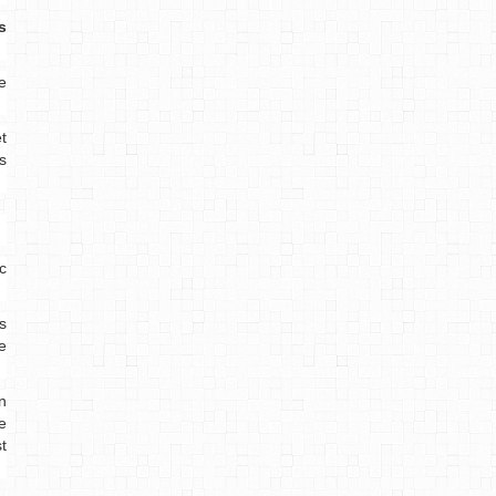
s
e
t
s
c
s
e
n
e
t