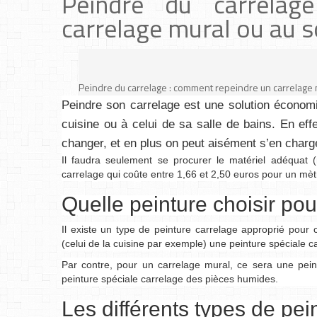
Peindre du carrelag
carrelage mural ou au s
Peindre du carrelage : comment repeindre un carrelage 
Peindre son carrelage est une solution économ
cuisine ou à celui de sa salle de bains. En ef
changer, et en plus on peut aisément s’en charge
Il faudra seulement se procurer le matériel adéquat (
carrelage qui coûte entre 1,66 et 2,50 euros pour un mèt
Quelle peinture choisir pou
Il existe un type de peinture carrelage approprié pour c
(celui de la cuisine par exemple) une peinture spéciale c
Par contre, pour un carrelage mural, ce sera une peint
peinture spéciale carrelage des pièces humides.
Les différents types de pei