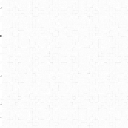
e
i
u
st
e