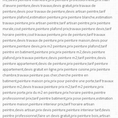
d’œuvre peinture,devis travaux,devis gratuit,prix travaux de
peinture,devis pour travaux de peinture,devis artisan peintre,tarif
peinture plafond,estimation peinture,prix peinture blanche,estimation
travaux peinture,prix artisan peintre,tarif artisan peintre,prix peinture
murale,cout peinture,peinture plafond prix,travaux peinture devis,tarif
horaire peintre,cout travaux peinture,prix de peinture,tarif travaux
peinture,devis travaux de peinture,prix peinture maison,devis pour
peinture,peinture devis,prix m2 peinture,prix peinture plafond,tarif
peintre en batiment,peinture prix,prix peinture m2,devis peinture
plafond,prix travaux peinture,devis peinture m2,tarif peintre,devis
peinture appartement,devis de peinture,prix peinture,tarif peinture
appartement,devis gratuit en ligne,prix peinture cuisine,prix peinture
chambre,travaux peinture pas cher,cherche peintre en
batiment,peinture maison prix,prix pour peindre une porte,tarif travaux
peinture m2,devis travaux peinture prix m2,tarif m2 peinture,prix
peinture porte,prix du m2 en peinture,prix horaire peintre,peintre
professionnel prix,tarif peintre batiment,prix pose peinture,estimation
peinture maison,peinture interieur prix,tarif horaire artisan
peintre,devis artisan,prix devis peinture,peinture interieur tarif,devis
peintre professionnel,faire un devis gratuit,prix peinture bois,artisan