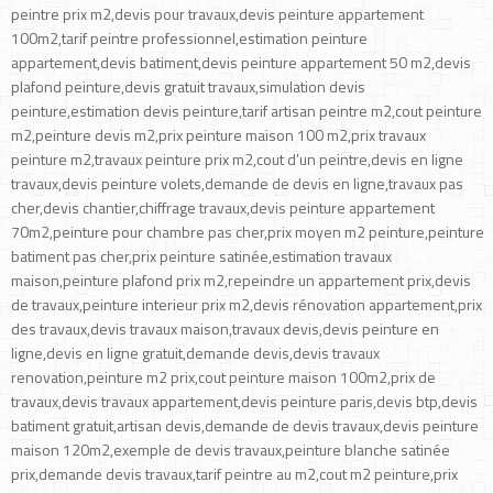
peintre prix m2,devis pour travaux,devis peinture appartement
100m2,tarif peintre professionnel,estimation peinture
appartement,devis batiment,devis peinture appartement 50 m2,devis
plafond peinture,devis gratuit travaux,simulation devis
peinture,estimation devis peinture,tarif artisan peintre m2,cout peinture
m2,peinture devis m2,prix peinture maison 100 m2,prix travaux
peinture m2,travaux peinture prix m2,cout d’un peintre,devis en ligne
travaux,devis peinture volets,demande de devis en ligne,travaux pas
cher,devis chantier,chiffrage travaux,devis peinture appartement
70m2,peinture pour chambre pas cher,prix moyen m2 peinture,peinture
batiment pas cher,prix peinture satinée,estimation travaux
maison,peinture plafond prix m2,repeindre un appartement prix,devis
de travaux,peinture interieur prix m2,devis rénovation appartement,prix
des travaux,devis travaux maison,travaux devis,devis peinture en
ligne,devis en ligne gratuit,demande devis,devis travaux
renovation,peinture m2 prix,cout peinture maison 100m2,prix de
travaux,devis travaux appartement,devis peinture paris,devis btp,devis
batiment gratuit,artisan devis,demande de devis travaux,devis peinture
maison 120m2,exemple de devis travaux,peinture blanche satinée
prix,demande devis travaux,tarif peintre au m2,cout m2 peinture,prix