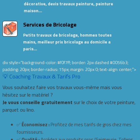
décorative, devis travaux peinture, peinture
maison…
Services de Bricolage
Petits travaux de bricolage, hommes toutes
mains, meilleur prix bricolage au domicile a
paris…
div style="background-color: #f0f7ff; border: 2px dashed #0056b3;
padding: 20px; border-radius: 15px; margin: 20px 0; text-align: center;">
💡 Coaching Travaux & Tarifs Pro
Vous souhaitez faire vos travaux vous-même mais vous
hésitez sur le matériel ?
Je vous conseille gratuitement
sur le choix de votre peinture,
parquet ou lino.
✅
Économisez :
Profitez de mes tarifs de gros chez mes
fournisseurs.
✅
Qualité :
Accédez aux produits pros (Seigneurie, Tollens,