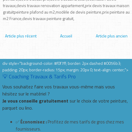
travaux,devis travaux renovation appartement,prix devis travaux maison
gratuitpeinture plafond au m2,modèle de devis peinture,prix peinture au
m2 France,devis travaux peinture gratuit,
Article plus récent
Accueil
Article plus ancien
div style="background-color: #f0f7ff; border: 2px dashed #0056b3;
padding: 20px; border-radius: 15px; margin: 20px 0; text-align: center;">
💡 Coaching Travaux & Tarifs Pro
Vous souhaitez faire vos travaux vous-même mais vous
hésitez sur le matériel ?
Je vous conseille gratuitement
sur le choix de votre peinture,
parquet ou lino.
✅
Économisez :
Profitez de mes tarifs de gros chez mes
fournisseurs.