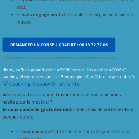
etc.).
✅
Sans engagement :
Un simple conseil pour vous aider à
réussir.
DEMANDER UN CONSEIL GRATUIT : 06 13 72 77 06
Service offert par Renov-Ex pour soutenir les projets de proximité à Paris.
div style="background-color: #f0f7ff; border: 2px dashed #0056b3;
padding: 20px; border-radius: 15px; margin: 20px 0; text-align: center;">
💡 Coaching Travaux & Tarifs Pro
Vous souhaitez faire vos travaux vous-même mais vous
hésitez sur le matériel ?
Je vous conseille gratuitement
sur le choix de votre peinture,
parquet ou lino.
✅
Économisez :
Profitez de mes tarifs de gros chez mes
fournisseurs.