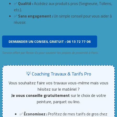
✅
Qualité :
Accédez aux produits pros (Seigneurie, Tollens,
etc.).
✅
Sans engagement :
Un simple conseil pour vous aider à
réussir.
DEMANDER UN CONSEIL GRATUIT : 06 13 72 77 06
Service offert par Renov-Ex pour soutenir les projets de proximité à Paris.
💡 Coaching Travaux & Tarifs Pro
Vous souhaitez faire vos travaux vous-même mais vous
hésitez sur le matériel ?
Je vous conseille gratuitement
sur le choix de votre
peinture, parquet ou lino.
✅
Économisez :
Profitez de mes tarifs de gros chez