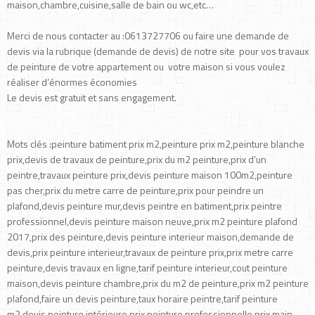
maison,chambre,cuisine,salle de bain ou wc,etc…
Merci de nous contacter au :0613727706 ou faire une demande de
devis via la rubrique (demande de devis) de notre site pour vos travaux
de peinture de votre appartement ou votre maison si vous voulez
réaliser d’énormes économies
Le devis est gratuit et sans engagement.
Mots clés :peinture batiment prix m2,peinture prix m2,peinture blanche
prix,devis de travaux de peinture,prix du m2 peinture,prix d’un
peintre,travaux peinture prix,devis peinture maison 100m2,peinture
pas cher,prix du metre carre de peinture,prix pour peindre un
plafond,devis peinture mur,devis peintre en batiment,prix peintre
professionnel,devis peinture maison neuve,prix m2 peinture plafond
2017,prix des peinture,devis peinture interieur maison,demande de
devis,prix peinture interieur,travaux de peinture prix,prix metre carre
peinture,devis travaux en ligne,tarif peinture interieur,cout peinture
maison,devis peinture chambre,prix du m2 de peinture,prix m2 peinture
plafond,faire un devis peinture,taux horaire peintre,tarif peinture
m2,devis peinture intérieure,prix peinture professionnelle,prix main