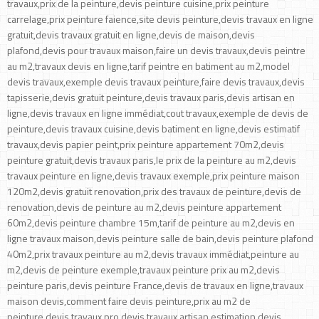
travaux,prix de la peinture,devis peinture cuisine,prix peinture
carrelage,prix peinture faience,site devis peinture,devis travaux en ligne
gratuit,devis travaux gratuit en ligne,devis de maison,devis
plafond,devis pour travaux maison,faire un devis travaux,devis peintre
au m2,travaux devis en ligne,tarif peintre en batiment au m2,model
devis travaux,exemple devis travaux peinture,faire devis travaux,devis
tapisserie,devis gratuit peinture,devis travaux paris,devis artisan en
ligne,devis travaux en ligne immédiat,cout travaux,exemple de devis de
peinture,devis travaux cuisine,devis batiment en ligne,devis estimatif
travaux,devis papier peint,prix peinture appartement 70m2,devis
peinture gratuit,devis travaux paris,le prix de la peinture au m2,devis
travaux peinture en ligne,devis travaux exemple,prix peinture maison
120m2,devis gratuit renovation,prix des travaux de peinture,devis de
renovation,devis de peinture au m2,devis peinture appartement
60m2,devis peinture chambre 15m,tarif de peinture au m2,devis en
ligne travaux maison,devis peinture salle de bain,devis peinture plafond
40m2,prix travaux peinture au m2,devis travaux immédiat,peinture au
m2,devis de peinture exemple,travaux peinture prix au m2,devis
peinture paris,devis peinture France,devis de travaux en ligne,travaux
maison devis,comment faire devis peinture,prix au m2 de
peinture,devis travaux pro,devis travaux artisan,estimation devis