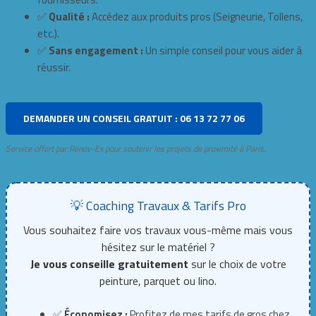
✅
Qualité :
Accédez aux produits pros (Seigneurie, Tollens,
etc.).
✅
Sans engagement :
Un simple conseil pour vous aider à
réussir.
DEMANDER UN CONSEIL GRATUIT : 06 13 72 77 06
Service offert par Renov-Ex pour soutenir les projets de proximité à Paris.
💡 Coaching Travaux & Tarifs Pro
Vous souhaitez faire vos travaux vous-même mais vous
hésitez sur le matériel ?
Je vous conseille gratuitement
sur le choix de votre
peinture, parquet ou lino.
✅
Économisez :
Profitez de mes tarifs de gros chez