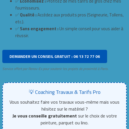
✅
Économisez :
Profitez de mes tarifs de gros chez mes
fournisseurs.
✅
Qualité :
Accédez aux produits pros (Seigneurie, Tollens,
etc.).
✅
Sans engagement :
Un simple conseil pour vous aider à
réussir.
DEMANDER UN CONSEIL GRATUIT : 06 13 72 77 06
Service offert par Renov-Ex pour soutenir les projets de proximité à Paris.
💡 Coaching Travaux & Tarifs Pro
Vous souhaitez faire vos travaux vous-même mais vous
hésitez sur le matériel ?
Je vous conseille gratuitement
sur le choix de votre
peinture, parquet ou lino.