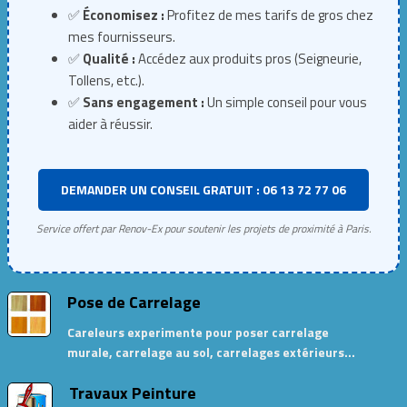
✅
Économisez :
Profitez de mes tarifs de gros chez
mes fournisseurs.
✅
Qualité :
Accédez aux produits pros (Seigneurie,
Tollens, etc.).
✅
Sans engagement :
Un simple conseil pour vous
aider à réussir.
DEMANDER UN CONSEIL GRATUIT : 06 13 72 77 06
Service offert par Renov-Ex pour soutenir les projets de proximité à Paris.
Pose de Carrelage
Careleurs experimente pour poser carrelage
murale, carrelage au sol, carrelages extérieurs…
Travaux Peinture