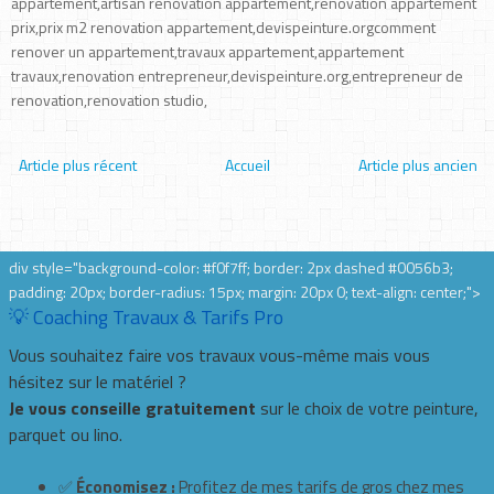
appartement,artisan renovation appartement,renovation appartement
prix,prix m2 renovation appartement,devispeinture.orgcomment
renover un appartement,travaux appartement,appartement
travaux,renovation entrepreneur,devispeinture.org,entrepreneur de
renovation,renovation studio,
Article plus récent
Accueil
Article plus ancien
div style="background-color: #f0f7ff; border: 2px dashed #0056b3;
padding: 20px; border-radius: 15px; margin: 20px 0; text-align: center;">
💡 Coaching Travaux & Tarifs Pro
Vous souhaitez faire vos travaux vous-même mais vous
hésitez sur le matériel ?
Je vous conseille gratuitement
sur le choix de votre peinture,
parquet ou lino.
✅
Économisez :
Profitez de mes tarifs de gros chez mes