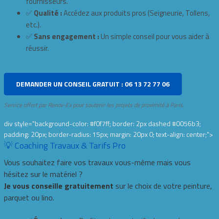
fournisseurs.
✅
Qualité :
Accédez aux produits pros (Seigneurie, Tollens,
etc.).
✅
Sans engagement :
Un simple conseil pour vous aider à
réussir.
DEMANDER UN CONSEIL GRATUIT : 06 13 72 77 06
Service offert par Renov-Ex pour soutenir les projets de proximité à Paris.
div style="background-color: #f0f7ff; border: 2px dashed #0056b3;
padding: 20px; border-radius: 15px; margin: 20px 0; text-align: center;">
💡 Coaching Travaux & Tarifs Pro
Vous souhaitez faire vos travaux vous-même mais vous
hésitez sur le matériel ?
Je vous conseille gratuitement
sur le choix de votre peinture,
parquet ou lino.