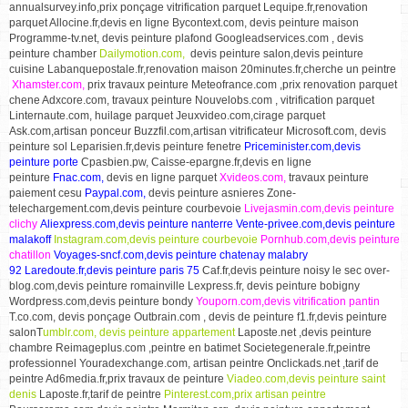
annualsurvey.info,prix ponçage vitrification parquet Lequipe.fr,renovation
parquet Allocine.fr,devis en ligne Bycontext.com, devis peinture maison
Programme-tv.net, devis peinture plafond Googleadservices.com ,
devis
peinture chamber
Dailymotion.com,
devis peinture salon,devis peinture
cuisine Labanquepostale.fr,renovation maison 20minutes.fr,cherche un peintre
Xhamster.com,
prix travaux peinture Meteofrance.com ,prix renovation parquet
chene Adxcore.com, travaux peinture Nouvelobs.com , vitrification parquet
Linternaute.com, huilage parquet Jeuxvideo.com,cirage parquet
Ask.com,artisan ponceur Buzzfil.com,artisan vitrificateur Microsoft.com, devis
peinture sol Leparisien.fr,devis peinture fenetre
Priceminister.com,devis
peinture porte
Cpasbien.pw, Caisse-epargne.fr,devis en ligne
peinture
Fnac.com,
devis en ligne parquet
Xvideos.com,
travaux peinture
paiement cesu
Paypal.com,
devis peinture asnieres Zone-
telechargement.com,devis peinture courbevoie
Livejasmin.com,devis peinture
clichy
Aliexpress.com,devis peinture nanterre Vente-privee.com,devis peinture
malakoff
Instagram.com,devis peinture courbevoie
Pornhub.com,devis peinture
chatillon
Voyages-sncf.com,devis peinture chatenay malabry
92
Laredoute.fr,devis peinture paris 75
Caf.fr,devis peinture noisy le sec over-
blog.com,devis peinture romainville Lexpress.fr, devis peinture bobigny
Wordpress.com,devis peinture bondy
Youporn.com,devis vitrification pantin
T.co.com, devis ponçage Outbrain.com , devis de peinture f1.fr,devis peinture
salonT
umblr.com, devis peinture appartement
Laposte.net ,devis peinture
chambre Reimageplus.com ,peintre en batimet Societegenerale.fr,peintre
professionnel Youradexchange.com, artisan peintre Onclickads.net ,tarif de
peintre Ad6media.fr,prix travaux de peinture
Viadeo.com,devis peinture saint
denis
Laposte.fr,tarif de peintre
Pinterest.com,prix artisan peintre