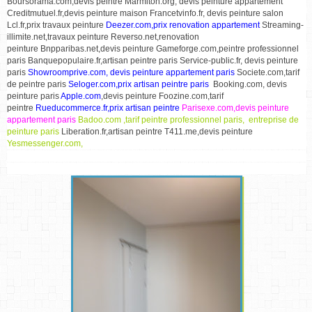
Boursorama.com,devis peintre Marmiton.org, devis peinture appartement
Creditmutuel.fr,devis peinture maison Francetvinfo.fr, devis peinture salon
Lcl.fr,prix travaux peinture
Deezer.com,prix renovation appartement
Streaming-
illimite.net,travaux peinture Reverso.net,renovation
peinture Bnpparibas.net,devis peinture Gameforge.com,peintre professionnel
paris Banquepopulaire.fr,artisan peintre paris Service-public.fr, devis peinture
paris
Showroomprive.com, devis peinture appartement paris
Societe.com,tarif
de peintre paris
Seloger.com,prix artisan peintre paris
Booking.com, devis
peinture paris
Apple.com
,devis peinture Foozine.com,tarif
peintre
Rueducommerce.fr,prix artisan peintre
Parisexe.com,devis peinture
appartement paris
Badoo.com ,tarif peintre professionnel paris, entreprise de
peinture paris
Liberation.fr,artisan peintre T411.me,devis peinture
Yesmessenger.com,