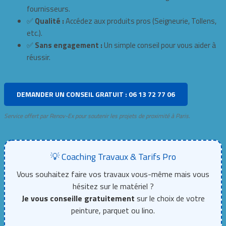
fournisseurs.
✅
Qualité :
Accédez aux produits pros (Seigneurie, Tollens,
etc.).
✅
Sans engagement :
Un simple conseil pour vous aider à
réussir.
DEMANDER UN CONSEIL GRATUIT : 06 13 72 77 06
Service offert par Renov-Ex pour soutenir les projets de proximité à Paris.
💡 Coaching Travaux & Tarifs Pro
Vous souhaitez faire vos travaux vous-même mais vous
hésitez sur le matériel ?
Je vous conseille gratuitement
sur le choix de votre
peinture, parquet ou lino.