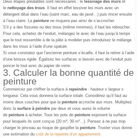
Deux étapes préalables sont nécessaires : le
lessivage des murs
et
le
nettoyage des trous
. Il faut en effet lessiver les murs avec un
détergent dilué dans l’eau (saint marc, eau de javel…) puis rincer ensuite
à l’eau claire. La
peinture
ne risquera pas ainsi de s’accrocher.
S’il y a des fissures ou des trous (même minimes), il faut les reboucher.
Pour cela, achetez de l’enduit, mélangez le avec de l’eau jusqu’à temps
que le tout ressemble à de la pâte à modeler puis introduisez le mélange
dans les trous à l’aide d’une spatule.
Si vous constatez que l’ancienne peinture s’écaille, il faut la retirer à l’aide
d’une brosse rigide. Égalisez les surfaces si besoin avec de l’enduit puis
poncer le tout avec du papier de verre.
3. Calculer la bonne quantité de
peinture
Commencez par chiffrer la surface à
repeindre
: hauteur x largeur x
longueur. Cela vous donnera la
surface totale
. Considérez qu’il faut au
moins deux couches pour que la
peinture
accroche aux murs. Multipliez
donc la
surface à peindre
par deux et vous aurez le volume
de
peinture
à acheter. Tous les pots de
peinture
exposent la surface
pour lesquels ils sont conçus (20 m², 30 m²…). Pensez à ne pas trop
charger le pinceau au risque de gaspiller la
peinture
. Truster vous donne
une estimation du
coût de la repeinte d’un appartement.