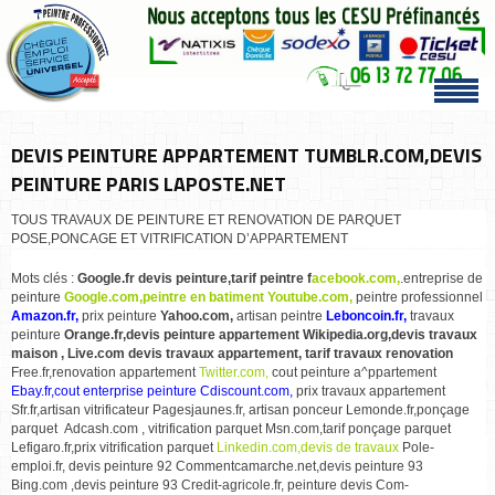
DEVIS PEINTURE APPARTEMENT TUMBLR.COM,DEVIS
PEINTURE PARIS LAPOSTE.NET
TOUS TRAVAUX DE PEINTURE ET RENOVATION DE PARQUET
POSE,PONCAGE ET VITRIFICATION D’APPARTEMENT
Mots clés :
Google.fr devis peinture,tarif peintre f
acebook.com,
.entreprise de
peinture
Google.com,peintre en batiment
Youtube.com,
peintre professionnel
Amazon.fr,
prix peinture
Yahoo.com,
artisan peintre
Leboncoin.fr,
travaux
peinture
Orange.fr,devis peinture appartement
Wikipedia.org,devis travaux
maison ,
Live.com devis travaux appartement, tarif travaux renovation
Free.fr,renovation appartement
Twitter.com,
cout peinture a^ppartement
Ebay.fr,cout enterprise peinture Cdiscount.com,
prix travaux appartement
Sfr.fr,artisan vitrificateur Pagesjaunes.fr, artisan ponceur Lemonde.fr,ponçage
parquet Adcash.com , vitrification parquet Msn.com,tarif ponçage parquet
Lefigaro.fr,prix vitrification parquet
Linkedin.com,devis de travaux
Pole-
emploi.fr, devis peinture 92 Commentcamarche.net,devis peinture 93
Bing.com ,devis peinture 93 Credit-agricole.fr, peinture devis Com-