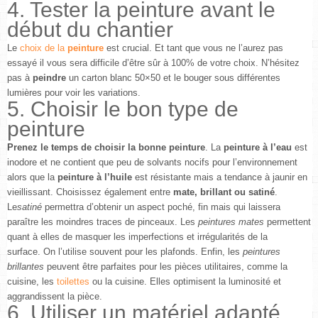
4. Tester la peinture avant le
début du chantier
Le
choix de la
peinture
est crucial. Et tant que vous ne l’aurez pas
essayé il vous sera difficile d’être sûr à 100% de votre choix. N’hésitez
pas à
peindre
un carton blanc 50×50 et le bouger sous différentes
lumières pour voir les variations.
5. Choisir le bon type de
peinture
Prenez le temps de choisir la bonne peinture
. La
peinture à l’eau
est
inodore et ne contient que peu de solvants nocifs pour l’environnement
alors que la
peinture à l’huile
est résistante mais a tendance à jaunir en
vieillissant. Choisissez également entre
mate, brillant ou satiné
.
Le
satiné
permettra d’obtenir un aspect poché, fin mais qui laissera
paraître les moindres traces de pinceaux. Les
peintures mates
permettent
quant à elles de masquer les imperfections et irrégularités de la
surface. On l’utilise souvent pour les plafonds. Enfin, les
peintures
brillantes
peuvent être parfaites pour les pièces utilitaires, comme la
cuisine, les
toilettes
ou la cuisine. Elles optimisent la luminosité et
aggrandissent la pièce.
6. Utiliser un matériel adapté