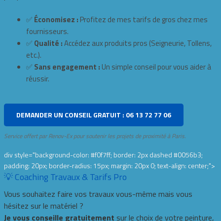
✅
Économisez :
Profitez de mes tarifs de gros chez mes
fournisseurs.
✅
Qualité :
Accédez aux produits pros (Seigneurie, Tollens,
etc.).
✅
Sans engagement :
Un simple conseil pour vous aider à
réussir.
DEMANDER UN CONSEIL GRATUIT : 06 13 72 77 06
Service offert par Renov-Ex pour soutenir les projets de proximité à Paris.
div style="background-color: #f0f7ff; border: 2px dashed #0056b3;
padding: 20px; border-radius: 15px; margin: 20px 0; text-align: center;">
💡 Coaching Travaux & Tarifs Pro
Vous souhaitez faire vos travaux vous-même mais vous
hésitez sur le matériel ?
Je vous conseille gratuitement
sur le choix de votre peinture,