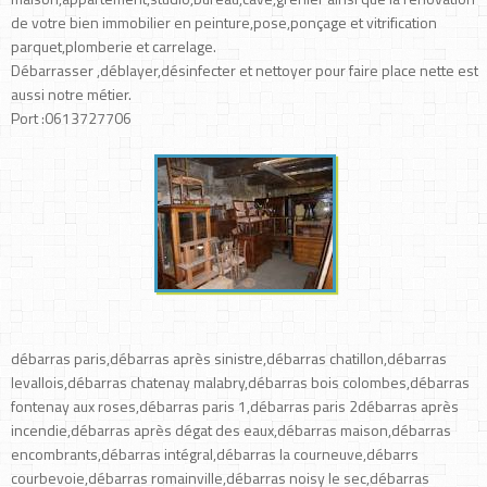
de votre bien immobilier en peinture,pose,ponçage et vitrification
parquet,plomberie et carrelage.
Débarrasser ,déblayer,désinfecter et nettoyer pour faire place nette est
aussi notre métier.
Port :0613727706
débarras paris,débarras après sinistre,débarras chatillon,débarras
levallois,débarras chatenay malabry,débarras bois colombes,débarras
fontenay aux roses,débarras paris 1,débarras paris 2débarras après
incendie,débarras après dégat des eaux,débarras maison,débarras
encombrants,débarras intégral,débarras la courneuve,débarrs
courbevoie,débarras romainville,débarras noisy le sec,débarras