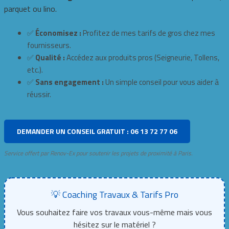
parquet ou lino.
✅
Économisez :
Profitez de mes tarifs de gros chez mes
fournisseurs.
✅
Qualité :
Accédez aux produits pros (Seigneurie, Tollens,
etc.).
✅
Sans engagement :
Un simple conseil pour vous aider à
réussir.
DEMANDER UN CONSEIL GRATUIT : 06 13 72 77 06
Service offert par Renov-Ex pour soutenir les projets de proximité à Paris.
💡 Coaching Travaux & Tarifs Pro
Vous souhaitez faire vos travaux vous-même mais vous
hésitez sur le matériel ?