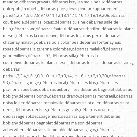
meudon,débarras gravats,débarras issy les moulineaux,débarras
entrepots,tri objets,débarras paris,devis peinture appartement
paris(1,2,3,4,5,6,7,8,9,10,11,12,13,14,15,16,17,18,19,20)débarras
courbevoie,débarras locaux,débarras cuisine,débarras salle de
bain,débarras wc,débarras fauteuil,débarras chatillon,débarras le blanc
mesnil,débarras la courneuve,débarras levallois perret,débarras
chatenay malabry,débarrs bois colombes,débarras fontenay aux
roses,débarras la garenne colombes,débarras malakoff,débarras
gennevilliers,débarras 92,débarras villa,débarras la
courneuve,débarras le blanc mesnil,débarras les lilas,débarrasle raincy,
débarras
paris(1,2,3,4,5,6,7,8,9,10,11,12,13,14,15,16,17,18,19,20),débarras
93,débarras garage,débarras local,débarrs les lilas,débarrs les
pavillons sous bois,débarras aubervilliers,débarras bagnolet,débarras
bobigny,débarras bondy,débarras drancy,débarras montreuil,débarras
noisy le sec,débarras romainville,débarras saint ouen,débarras saint
denis,débarras dechets,débarras gravats,débarras ordures,
décrassage sol,décapage murs,débarras appartement,débarras
bobigny,débarras bagnolet,débarras maison,débarras
aubervilliers,débarras villemomble,débarras gagny,débarras
pavillon,débarras studio,débarras cave,débarras bureau,débarras