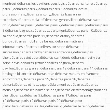
montreuil,débarras les pavillons sous bois,débarras nanterre,débarras
paris 3,débarras paris 4,débarras paris 5,débarras locaux
professionnels,débarras antony,débarras la garenne
colombes,débarras malakoff,débarras gennevilliers,débarras saint
cloud,débarras paris 6,débarras paris 7,débarras paris 8,débarras paris
9,débarras bagneux,débarras appartement,débarras paris 10,débarras
saint cloud,débarras paris 11,débarras drancy,débarras
bondy,débarras mobilier de bureau,débarras matériels
informatiques,débarras asnières sur seine,débarras
succession,débarras clichy,débarras entreprise,débarras pas
cher,débarras saint ouen,débarras saint denis,débarras neuilly sur
seine,devis débarras gratuit,débarras bagneux,débarrs
pavillon,débarras grenier,débarras paris 13,débarras paris 14,débarras
boulogne billancourt,débarras cave,débarras vanves,enlèvement
encombrants,débarras paris 15,débarras paris 16,débarras
clamart,débarras et nettoyage,déblaiement et débarras,débarras
meubles,débarras les hautes seines,débarras electroménager,tarif pas
cher débarras,débarras 93,débarras paris 17,débarras paris
18,débarras paris 19,débarras paris 20,débarras pour
particuliers,débarras les lilas,débarras 75,débarras le raincy,débarras