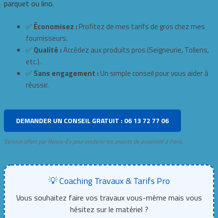
parquet ou lino.
✅
Économisez :
Profitez de mes tarifs de gros chez mes
fournisseurs.
✅
Qualité :
Accédez aux produits pros (Seigneurie, Tollens,
etc.).
✅
Sans engagement :
Un simple conseil pour vous aider à
réussir.
DEMANDER UN CONSEIL GRATUIT : 06 13 72 77 06
Service offert par Renov-Ex pour soutenir les projets de proximité à Paris.
💡 Coaching Travaux & Tarifs Pro
Vous souhaitez faire vos travaux vous-même mais vous
hésitez sur le matériel ?