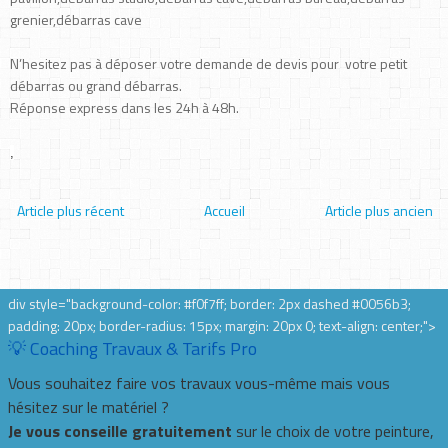
grenier,débarras cave
N’hesitez pas à déposer votre demande de devis pour votre petit
débarras ou grand débarras.
Réponse express dans les 24h à 48h.
,
Article plus récent
Accueil
Article plus ancien
div style="background-color: #f0f7ff; border: 2px dashed #0056b3;
padding: 20px; border-radius: 15px; margin: 20px 0; text-align: center;">
💡 Coaching Travaux & Tarifs Pro
Vous souhaitez faire vos travaux vous-même mais vous
hésitez sur le matériel ?
Je vous conseille gratuitement
sur le choix de votre peinture,