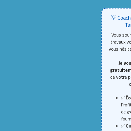
💡 Coach
Ta
Vous souh
travaux 
vous hésite
Je vou
gratuite
de votre p
o
✅
Éc
Profi
de g
fourn
✅
Qu