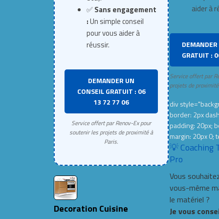
aider à r
✅
Sans engagement
:
Un simple conseil
pour vous aider à
DEMANDER 
réussir.
GRATUIT : 0
Service offert par R
DEMANDER UN
projets de proximité
CONSEIL GRATUIT : 06
13 72 77 06
div style="backgr
border: 2px das
Service offert par Renov-Ex pour
padding: 20px; b
soutenir les projets de proximité à
margin: 20px 0; t
Paris.
💡 Coaching 
Pro
Vous souhaitez
vous-même mai
le matériel ?
Decoration Cuisine
Je vous conse