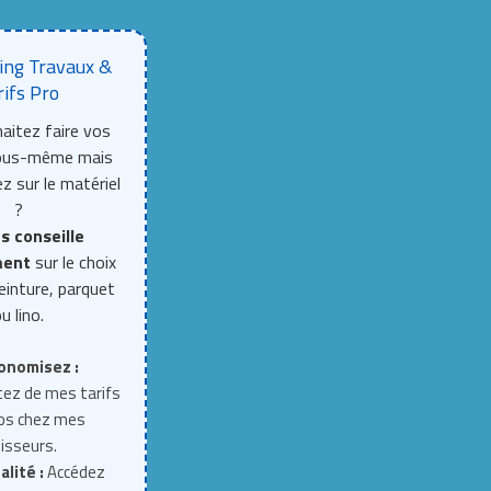
ing Travaux &
rifs Pro
aitez faire vos
vous-même mais
z sur le matériel
?
s conseille
ment
sur le choix
einture, parquet
u lino.
onomisez :
tez de mes tarifs
ros chez mes
isseurs.
alité :
Accédez