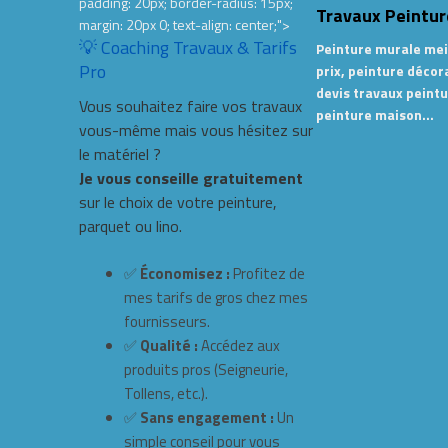
padding: 20px; border-radius: 15px;
Travaux Peintur
margin: 20px 0; text-align: center;">
💡 Coaching Travaux & Tarifs
Peinture murale mei
Pro
prix, peinture décor
devis travaux peintu
Vous souhaitez faire vos travaux
peinture maison…
vous-même mais vous hésitez sur
le matériel ?
Je vous conseille gratuitement
sur le choix de votre peinture,
parquet ou lino.
✅
Économisez :
Profitez de
mes tarifs de gros chez mes
fournisseurs.
✅
Qualité :
Accédez aux
produits pros (Seigneurie,
Tollens, etc.).
✅
Sans engagement :
Un
simple conseil pour vous