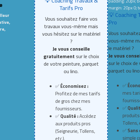
💡 Coaching Travaux &
padding: 20px; b
e
Tarifs Pro
margin: 20px 0; t
💡 Coaching 
lleur
Vous souhaitez faire vos
Pro
ative,
travaux vous-même mais
re,
Vous souhaitez
vous hésitez sur le matériel
vous-même mai
?
le matériel ?
Je vous conseille
Je vous conse
gratuitement
sur le choix
sur le choix de
de votre peinture, parquet
parquet ou lino
ou lino.
✅
Écono
✅
Économisez :
mes tari
Profitez de mes tarifs
fourniss
de gros chez mes
✅
Qualit
fournisseurs.
produits
✅
Qualité :
Accédez
Tollens, e
aux produits pros
✅
Sans 
(Seigneurie, Tollens,
simple c
etc.).