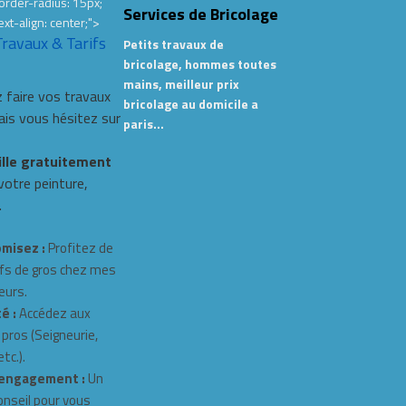
order-radius: 15px;
Services de Bricolage
ext-align: center;">
Travaux & Tarifs
Petits travaux de
bricolage, hommes toutes
mains, meilleur prix
 faire vos travaux
bricolage au domicile a
s vous hésitez sur
paris…
ille gratuitement
 votre peinture,
.
misez :
Profitez de
fs de gros chez mes
eurs.
é :
Accédez aux
 pros (Seigneurie,
tc.).
engagement :
Un
onseil pour vous