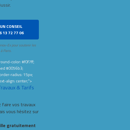
éussir.
UN CONSEIL
6 13 72 77 06
enov-Ex pour soutenir les
 à Paris.
ound-color: #f0f7ff;
hed #0056b3;
order-radius: 15px;
ext-align: center;">
Travaux & Tarifs
 faire vos travaux
s vous hésitez sur
ille gratuitement