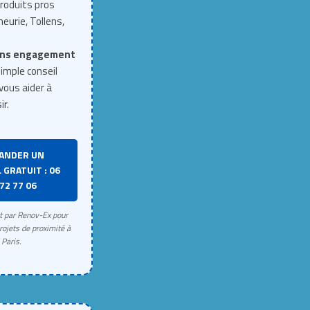
roduits pros
neurie, Tollens,
ns engagement
imple conseil
vous aider à
ir.
ANDER UN
 GRATUIT : 06
72 77 06
rt par Renov-Ex pour
rojets de proximité à
Paris.