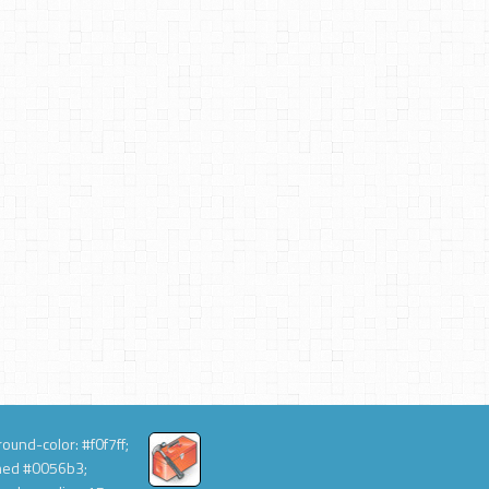
ound-color: #f0f7ff;
hed #0056b3;