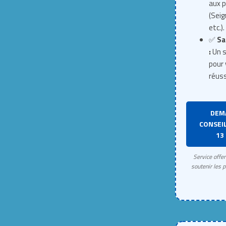
aux p
(Seig
etc.).
✅
Sa
:
Un s
pour 
réuss
DEM
CONSEIL
13 
Service offe
soutenir les p