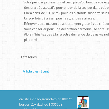
Votre peintre professionnel cesu jusqu’ou bout de vos ex
des prix très attractifs pour entrer de la couleur dans vot
Prix à partir de 18€ le m2 pour les plafonds supports sains
Un prix très dégréssif pour les grandes surfaces.
Rénover votre maison ou appartement grace à vos chèques
Vous conseiller pour une décoration harmonieuse et réussie
Alors,n’hésitez pas à faire votre demande de devis via no
plus tard.
Categories:
Article plus récent
div style="background-color: #f0f7ff;
border: 2px dashed #0056b3;