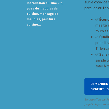
sur le choix de
Installation cuisine kit,
parquet ou lino
pose de meubles de
cuisine, montage de
meubles, peinture
✅
Écono
cuisine…
mes tari
fourniss
✅
Qualit
produits
Tollens, e
✅
Sans 
simple c
aider à r
DEMANDER 
GRATUIT : 0
Service offert par R
projets de proximité