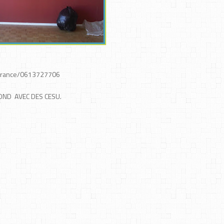
ance/0613727706
D AVEC DES CESU.