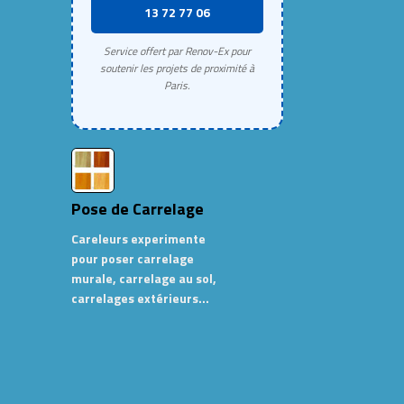
13 72 77 06
Service offert par Renov-Ex pour
soutenir les projets de proximité à
Paris.
Pose de Carrelage
Careleurs experimente
pour poser carrelage
murale, carrelage au sol,
carrelages extérieurs…