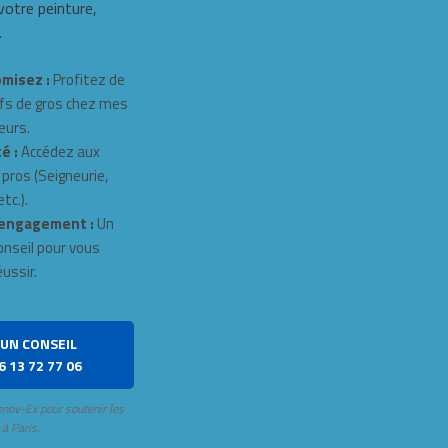
 votre peinture,
.
misez :
Profitez de
fs de gros chez mes
eurs.
é :
Accédez aux
 pros (Seigneurie,
tc.).
engagement :
Un
onseil pour vous
éussir.
UN CONSEIL
6 13 72 77 06
enov-Ex pour soutenir les
 à Paris.