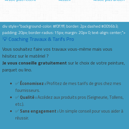
div style="background-color: #f0f7ff; border: 2px dashed #0056b3;
padding: 20px; border-radius: 15px; margin: 20px 0; text-align: center;">
💡 Coaching Travaux & Tarifs Pro
Vous souhaitez faire vos travaux vous-même mais vous
hésitez sur le matériel ?
Je vous conseille gratuitement
sur le choix de votre peinture,
parquet ou lino.
✅
Économisez :
Profitez de mes tarifs de gros chez mes
fournisseurs.
✅
Qualité :
Accédez aux produits pros (Seigneurie, Tollens,
etc.).
✅
Sans engagement :
Un simple conseil pour vous aider à
réussir.