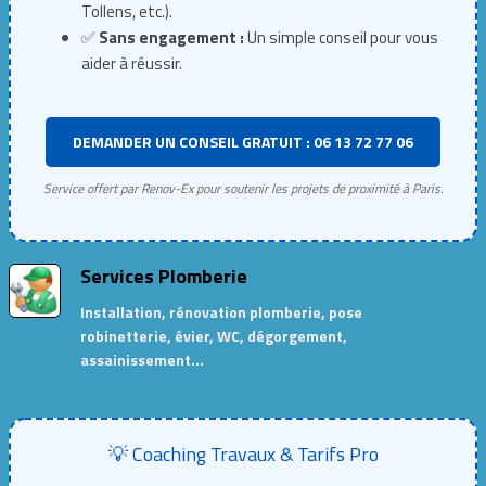
Tollens, etc.).
✅
Sans engagement :
Un simple conseil pour vous
aider à réussir.
DEMANDER UN CONSEIL GRATUIT : 06 13 72 77 06
Service offert par Renov-Ex pour soutenir les projets de proximité à Paris.
Services Plomberie
Installation, rénovation plomberie, pose
robinetterie, évier, WC, dégorgement,
assainissement…
💡 Coaching Travaux & Tarifs Pro