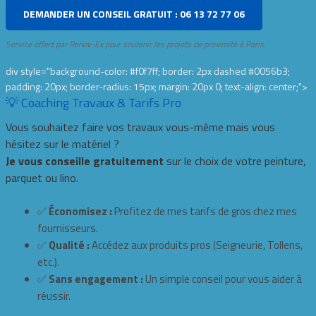
DEMANDER UN CONSEIL GRATUIT : 06 13 72 77 06
Service offert par Renov-Ex pour soutenir les projets de proximité à Paris.
div style="background-color: #f0f7ff; border: 2px dashed #0056b3;
padding: 20px; border-radius: 15px; margin: 20px 0; text-align: center;">
💡 Coaching Travaux & Tarifs Pro
Vous souhaitez faire vos travaux vous-même mais vous
hésitez sur le matériel ?
Je vous conseille gratuitement
sur le choix de votre peinture,
parquet ou lino.
✅
Économisez :
Profitez de mes tarifs de gros chez mes
fournisseurs.
✅
Qualité :
Accédez aux produits pros (Seigneurie, Tollens,
etc.).
✅
Sans engagement :
Un simple conseil pour vous aider à
réussir.