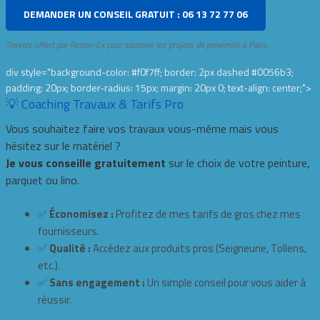
DEMANDER UN CONSEIL GRATUIT : 06 13 72 77 06
Service offert par Renov-Ex pour soutenir les projets de proximité à Paris.
div style="background-color: #f0f7ff; border: 2px dashed #0056b3;
padding: 20px; border-radius: 15px; margin: 20px 0; text-align: center;">
💡 Coaching Travaux & Tarifs Pro
Vous souhaitez faire vos travaux vous-même mais vous
hésitez sur le matériel ?
Je vous conseille gratuitement
sur le choix de votre peinture,
parquet ou lino.
✅
Économisez :
Profitez de mes tarifs de gros chez mes
fournisseurs.
✅
Qualité :
Accédez aux produits pros (Seigneurie, Tollens,
etc.).
✅
Sans engagement :
Un simple conseil pour vous aider à
réussir.