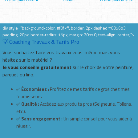
div style="background-color: #f0f7ff; border: 2px dashed #0056b3;
padding: 20px; border-radius: 15px; margin: 20px 0; text-align: center;">
💡 Coaching Travaux & Tarifs Pro
Vous souhaitez faire vos travaux vous-même mais vous
hésitez sur le matériel ?
Je vous conseille gratuitement
sur le choix de votre peinture,
parquet ou lino.
✅
Économisez :
Profitez de mes tarifs de gros chez mes
fournisseurs.
✅
Qualité :
Accédez aux produits pros (Seigneurie, Tollens,
etc.).
✅
Sans engagement :
Un simple conseil pour vous aider à
réussir.