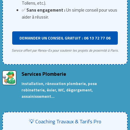
Tollens, etc.).
✅
Sans engagement :
Un simple conseil pour vous
aider à réussir.
DEMANDER UN CONSEIL GRATUIT : 06 13 72 77 06
Service offert par Renov-Ex pour soutenir les projets de proximité à Paris.
Services Plomberie
Installation, rénovation plomberie, pose
robinetterie, évier, WC, dégorgement,
assainissement…
💡 Coaching Travaux & Tarifs Pro