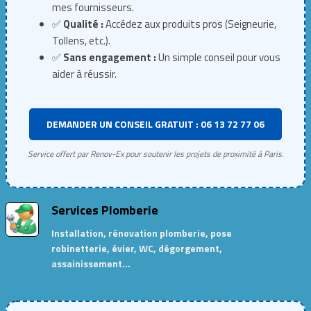
mes fournisseurs.
✅
Qualité :
Accédez aux produits pros (Seigneurie,
Tollens, etc.).
✅
Sans engagement :
Un simple conseil pour vous
aider à réussir.
DEMANDER UN CONSEIL GRATUIT : 06 13 72 77 06
Service offert par Renov-Ex pour soutenir les projets de proximité à Paris.
Services Plomberie
Installation, rénovation plomberie, pose
robinetterie, évier, WC, dégorgement,
assainissement…