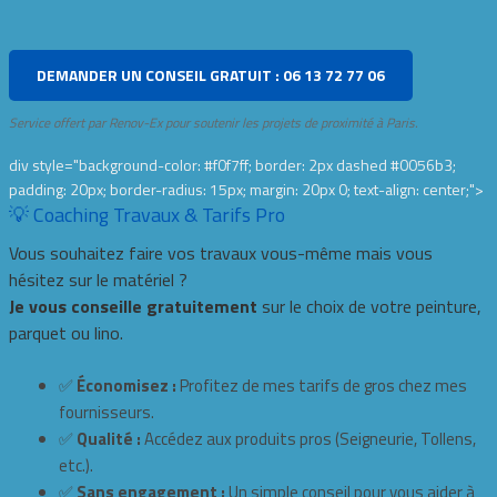
DEMANDER UN CONSEIL GRATUIT : 06 13 72 77 06
Service offert par Renov-Ex pour soutenir les projets de proximité à Paris.
div style="background-color: #f0f7ff; border: 2px dashed #0056b3;
padding: 20px; border-radius: 15px; margin: 20px 0; text-align: center;">
💡 Coaching Travaux & Tarifs Pro
Vous souhaitez faire vos travaux vous-même mais vous
hésitez sur le matériel ?
Je vous conseille gratuitement
sur le choix de votre peinture,
parquet ou lino.
✅
Économisez :
Profitez de mes tarifs de gros chez mes
fournisseurs.
✅
Qualité :
Accédez aux produits pros (Seigneurie, Tollens,
etc.).
✅
Sans engagement :
Un simple conseil pour vous aider à