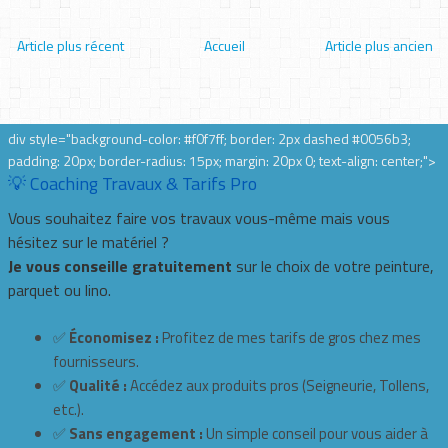
Article plus récent
Accueil
Article plus ancien
div style="background-color: #f0f7ff; border: 2px dashed #0056b3;
padding: 20px; border-radius: 15px; margin: 20px 0; text-align: center;">
💡 Coaching Travaux & Tarifs Pro
Vous souhaitez faire vos travaux vous-même mais vous
hésitez sur le matériel ?
Je vous conseille gratuitement
sur le choix de votre peinture,
parquet ou lino.
✅
Économisez :
Profitez de mes tarifs de gros chez mes
fournisseurs.
✅
Qualité :
Accédez aux produits pros (Seigneurie, Tollens,
etc.).
✅
Sans engagement :
Un simple conseil pour vous aider à