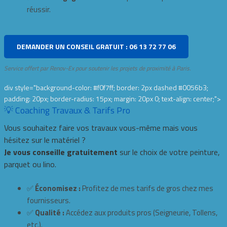
réussir.
DEMANDER UN CONSEIL GRATUIT : 06 13 72 77 06
Service offert par Renov-Ex pour soutenir les projets de proximité à Paris.
div style="background-color: #f0f7ff; border: 2px dashed #0056b3;
padding: 20px; border-radius: 15px; margin: 20px 0; text-align: center;">
💡 Coaching Travaux & Tarifs Pro
Vous souhaitez faire vos travaux vous-même mais vous
hésitez sur le matériel ?
Je vous conseille gratuitement
sur le choix de votre peinture,
parquet ou lino.
✅
Économisez :
Profitez de mes tarifs de gros chez mes
fournisseurs.
✅
Qualité :
Accédez aux produits pros (Seigneurie, Tollens,
etc.).