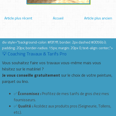
Article plus récent
Accueil
Article plus ancien
div style="background-color: #f0f7ff; border: 2px dashed #0056b3;
padding: 20px; border-radius: 15px; margin: 20px 0; text-align: center;">
💡 Coaching Travaux & Tarifs Pro
Vous souhaitez faire vos travaux vous-même mais vous
hésitez sur le matériel ?
Je vous conseille gratuitement
sur le choix de votre peinture,
parquet ou lino.
✅
Économisez :
Profitez de mes tarifs de gros chez mes
fournisseurs.
✅
Qualité :
Accédez aux produits pros (Seigneurie, Tollens,
etc.).