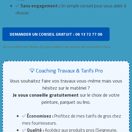
✅
Sans engagement :
Un simple conseil pour vous aider à
réussir.
DEMANDER UN CONSEIL GRATUIT : 06 13 72 77 06
Service offert par Renov-Ex pour soutenir les projets de proximité à Paris.
💡 Coaching Travaux & Tarifs Pro
Vous souhaitez faire vos travaux vous-même mais vous
hésitez sur le matériel ?
Je vous conseille gratuitement
sur le choix de votre
peinture, parquet ou lino.
✅
Économisez :
Profitez de mes tarifs de gros chez
mes fournisseurs.
✅
Qualité :
Accédez aux produits pros (Seigneurie,