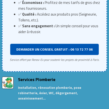
✅
Économisez :
Profitez de mes tarifs de gros chez
mes fournisseurs.
✅
Qualité :
Accédez aux produits pros (Seigneurie,
Tollens, etc.).
✅
Sans engagement :
Un simple conseil pour vous
aider à réussir.
DEMANDER UN CONSEIL GRATUIT : 06 13 72 77 06
Service offert par Renov-Ex pour soutenir les projets de proximité à Paris.
Services Plomberie
Installation, rénovation plomberie, pose
robinetterie, évier, WC, dégorgement,
assainissement…