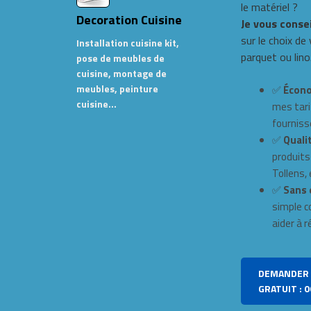
le matériel ?
Decoration Cuisine
Je vous conse
sur le choix de
Installation cuisine kit,
parquet ou lino
pose de meubles de
cuisine, montage de
meubles, peinture
✅
Écono
cuisine…
mes tari
fourniss
✅
Qualit
produits
Tollens, e
✅
Sans 
simple c
aider à r
DEMANDER 
GRATUIT : 0