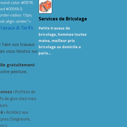
ound-color: #f0f7ff;
hed #0056b3;
order-radius: 15px;
Services de Bricolage
ext-align: center;">
Travaux & Tarifs
Petits travaux de
bricolage, hommes toutes
mains, meilleur prix
 faire vos travaux
bricolage au domicile a
s vous hésitez sur
paris…
ille gratuitement
 votre peinture,
.
misez :
Profitez de
fs de gros chez mes
eurs.
é :
Accédez aux
 pros (Seigneurie,
tc.).