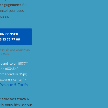
engagement :
Un
onseil pour vous
éussir.
UN CONSEIL
6 13 72 77 06
enov-Ex pour soutenir les
 à Paris.
ound-color: #f0f7ff;
hed #0056b3;
order-radius: 15px;
ext-align: center;">
Travaux & Tarifs
 faire vos travaux
s vous hésitez sur