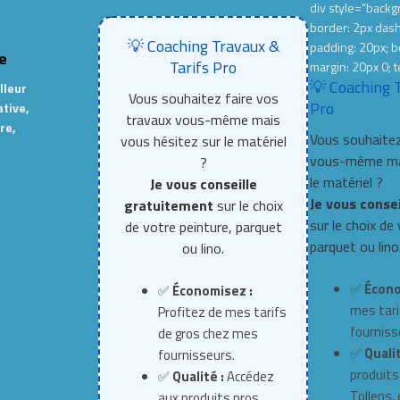
div style="backgr
border: 2px das
💡 Coaching Travaux &
padding: 20px; b
e
Tarifs Pro
margin: 20px 0; t
💡 Coaching 
lleur
Vous souhaitez faire vos
Pro
ative,
travaux vous-même mais
re,
Vous souhaitez
vous hésitez sur le matériel
vous-même mai
?
le matériel ?
Je vous conseille
Je vous conse
gratuitement
sur le choix
sur le choix de
de votre peinture, parquet
parquet ou lino
ou lino.
✅
Écono
✅
Économisez :
mes tari
Profitez de mes tarifs
fourniss
de gros chez mes
✅
Qualit
fournisseurs.
produits
✅
Qualité :
Accédez
Tollens, e
aux produits pros