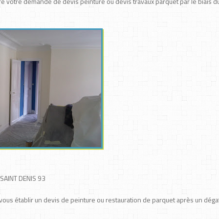
e votre demande de devis peinture ou devis travaux parquet par le biais d
SAINT DENIS 93
r vous établir un devis de peinture ou restauration de parquet après un déga