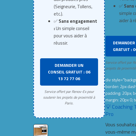
✅
Sans 
(Seigneurie, Tollens,
simple c
etc.).
aider à r
✅
Sans engagement
:
Un simple conseil
pour vous aider à
DEMANDER 
réussir.
GRATUIT : 0
Service offert par R
DEMANDER UN
projets de proximité
CONSEIL GRATUIT : 06
13 72 77 06
div style="backgr
border: 2px das
Service offert par Renov-Ex pour
padding: 20px; b
soutenir les projets de proximité à
margin: 20px 0; t
Paris.
💡 Coaching 
Pro
Vous souhaitez
vous-même mai