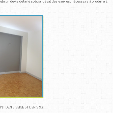
bi,un devis détaillé spécial dégat des eaux est nécessaire à produire à
NT DENIS SEINE ST DENIS 93