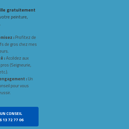
ille gratuitement
 votre peinture,
.
misez :
Profitez de
fs de gros chez mes
eurs.
é :
Accédez aux
 pros (Seigneurie,
tc.).
engagement :
Un
onseil pour vous
éussir.
UN CONSEIL
6 13 72 77 06