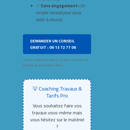
✅
Sans engagement :
Un
simple conseil pour vous
aider à réussir.
DEMANDER UN CONSEIL
GRATUIT : 06 13 72 77 06
Service offert par Renov-Ex pour soutenir les
projets de proximité à Paris.
💡 Coaching Travaux &
Tarifs Pro
Vous souhaitez faire vos
travaux vous-même mais
vous hésitez sur le matériel
?