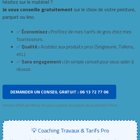
hésitez sur le matériel ?
Je vous conseille gratuitement
sur le choix de votre peinture,
parquet ou lino.
✅
Économisez :
Profitez de mes tarifs de gros chez mes
fournisseurs.
✅
Qualité :
Accédez aux produits pros (Seigneurie, Tollens,
etc.).
✅
Sans engagement :
Un simple conseil pour vous aider à
réussir.
DEMANDER UN CONSEIL GRATUIT : 06 13 72 77 06
Service offert par Renov-Ex pour soutenir les projets de proximité à Paris.
💡 Coaching Travaux & Tarifs Pro