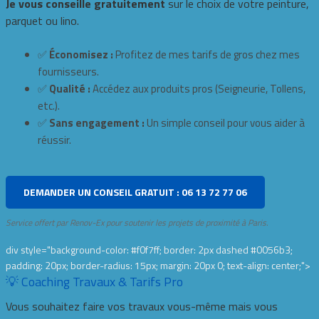
Je vous conseille gratuitement
sur le choix de votre peinture,
parquet ou lino.
✅
Économisez :
Profitez de mes tarifs de gros chez mes
fournisseurs.
✅
Qualité :
Accédez aux produits pros (Seigneurie, Tollens,
etc.).
✅
Sans engagement :
Un simple conseil pour vous aider à
réussir.
DEMANDER UN CONSEIL GRATUIT : 06 13 72 77 06
Service offert par Renov-Ex pour soutenir les projets de proximité à Paris.
div style="background-color: #f0f7ff; border: 2px dashed #0056b3;
padding: 20px; border-radius: 15px; margin: 20px 0; text-align: center;">
💡 Coaching Travaux & Tarifs Pro
Vous souhaitez faire vos travaux vous-même mais vous