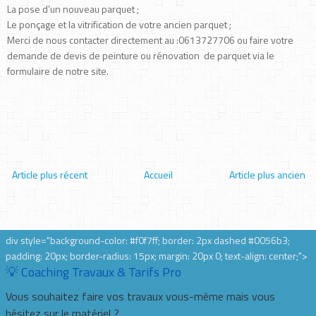
La pose d’un nouveau parquet ;
Le ponçage et la vitrification de votre ancien parquet ;
Merci de nous contacter directement au :0613727706 ou faire votre
demande de devis de peinture ou rénovation de parquet via le
formulaire de notre site.
Article plus récent
Accueil
Article plus ancien
div style="background-color: #f0f7ff; border: 2px dashed #0056b3;
padding: 20px; border-radius: 15px; margin: 20px 0; text-align: center;">
💡 Coaching Travaux & Tarifs Pro
Vous souhaitez faire vos travaux vous-même mais vous
hésitez sur le matériel ?