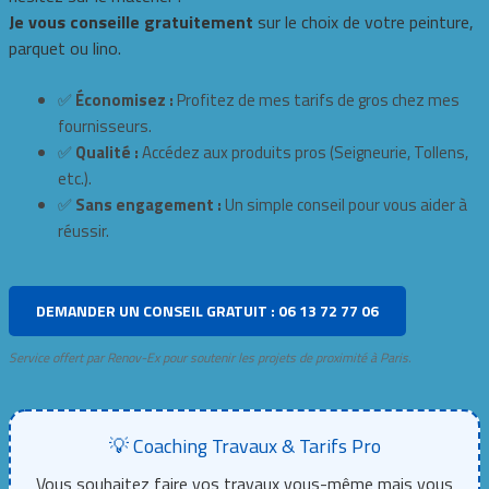
Je vous conseille gratuitement
sur le choix de votre peinture,
parquet ou lino.
✅
Économisez :
Profitez de mes tarifs de gros chez mes
fournisseurs.
✅
Qualité :
Accédez aux produits pros (Seigneurie, Tollens,
etc.).
✅
Sans engagement :
Un simple conseil pour vous aider à
réussir.
DEMANDER UN CONSEIL GRATUIT : 06 13 72 77 06
Service offert par Renov-Ex pour soutenir les projets de proximité à Paris.
💡 Coaching Travaux & Tarifs Pro
Vous souhaitez faire vos travaux vous-même mais vous