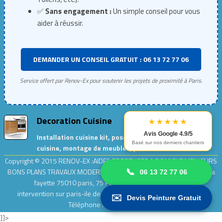
✅
Sans engagement :
Un simple conseil pour vous
aider à réussir.
DEMANDER UN CONSEIL GRATUIT : 06 13 72 77 06
Service offert par Renov-Ex pour soutenir les projets de proximité à Paris.
Decoration Cuisine
★★★★★
Avis Google 4.9/5
Installation cuisine kit, pose de meubles de
Basé sur nos derniers chantiers
cuisine, montage de meubles, peinture cuisine…
Copyright © 2015
RENOV-EX :AIDES PRECIEUSES A DOMICILE.MEILLEURS
BONS PLANS TRAVAUX MODERNES ET ECOLOGIQUES
| Adresse : rue la
📞
06 13 72 77 06
fayette 75010 paris, 75 Paris .| Entreprise
Renov-ex
intervention sur paris-ile de france [ 75,77,78,91,92,93,94,95]
|
✉️
Devis Peinture Gratuit
Téléphone : 0 9 54 64 64 55.
]]>