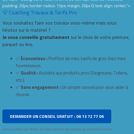
padding: 20px; border-radius: 15px; margin: 20px 0; text-align: center;">
💡 Coaching Travaux & Tarifs Pro
Vous souhaitez faire vos travaux vous-même mais vous
hésitez sur le matériel ?
Je vous conseille gratuitement
sur le choix de votre peinture,
parquet ou lino.
✅
Économisez :
Profitez de mes tarifs de gros chez mes
fournisseurs.
✅
Qualité :
Accédez aux produits pros (Seigneurie, Tollens,
etc.).
✅
Sans engagement :
Un simple conseil pour vous aider à
réussir.
DEMANDER UN CONSEIL GRATUIT : 06 13 72 77 06
Service offert par Renov-Ex pour soutenir les projets de proximité à Paris.