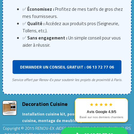
✅
Économisez :
Profitez de mes tarifs de gros chez
mes fournisseurs.
✅
Qualité :
Accédez aux produits pros (Seigneurie,
Tollens, etc.).
✅
Sans engagement :
Un simple conseil pour vous
aider à réussir.
DEMANDER UN CONSEIL GRATUIT : 06 13 72 77 06
Service offert par Renov-Ex pour soutenir les projets de proximité à Paris.
Decoration Cuisine
★★★★★
Avis Google 4.9/5
Installation cuisine kit, pose de meubles de
Basé sur nos derniers chantiers
cuisine, montage de meubles, peinture cuisine…
Copyright © 2015
RENOV-EX :AIDES PRECIEUSES A DOMICILE.MEILLEURS