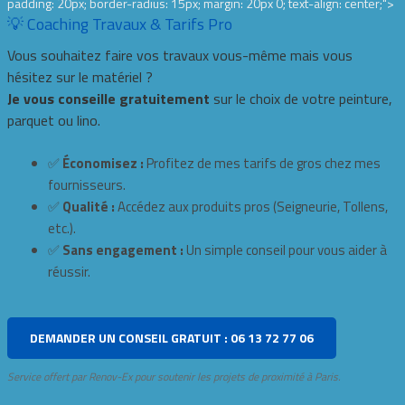
padding: 20px; border-radius: 15px; margin: 20px 0; text-align: center;">
💡 Coaching Travaux & Tarifs Pro
Vous souhaitez faire vos travaux vous-même mais vous
hésitez sur le matériel ?
Je vous conseille gratuitement
sur le choix de votre peinture,
parquet ou lino.
✅
Économisez :
Profitez de mes tarifs de gros chez mes
fournisseurs.
✅
Qualité :
Accédez aux produits pros (Seigneurie, Tollens,
etc.).
✅
Sans engagement :
Un simple conseil pour vous aider à
réussir.
DEMANDER UN CONSEIL GRATUIT : 06 13 72 77 06
Service offert par Renov-Ex pour soutenir les projets de proximité à Paris.