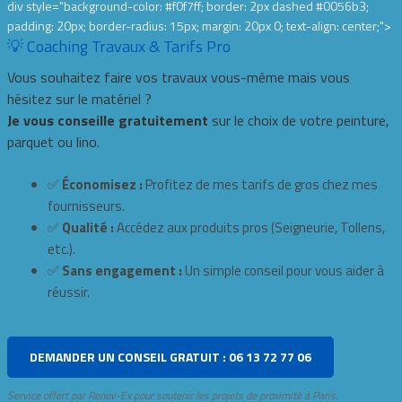
div style="background-color: #f0f7ff; border: 2px dashed #0056b3;
padding: 20px; border-radius: 15px; margin: 20px 0; text-align: center;">
💡 Coaching Travaux & Tarifs Pro
Vous souhaitez faire vos travaux vous-même mais vous
hésitez sur le matériel ?
Je vous conseille gratuitement
sur le choix de votre peinture,
parquet ou lino.
✅
Économisez :
Profitez de mes tarifs de gros chez mes
fournisseurs.
✅
Qualité :
Accédez aux produits pros (Seigneurie, Tollens,
etc.).
✅
Sans engagement :
Un simple conseil pour vous aider à
réussir.
DEMANDER UN CONSEIL GRATUIT : 06 13 72 77 06
Service offert par Renov-Ex pour soutenir les projets de proximité à Paris.