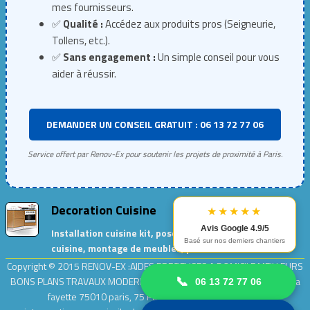
mes fournisseurs.
✅
Qualité :
Accédez aux produits pros (Seigneurie,
Tollens, etc.).
✅
Sans engagement :
Un simple conseil pour vous
aider à réussir.
DEMANDER UN CONSEIL GRATUIT : 06 13 72 77 06
Service offert par Renov-Ex pour soutenir les projets de proximité à Paris.
Decoration Cuisine
★★★★★
Avis Google 4.9/5
Installation cuisine kit, pose de meubles de
Basé sur nos derniers chantiers
cuisine, montage de meubles, peinture cuisine…
Copyright © 2015
RENOV-EX :AIDES PRECIEUSES A DOMICILE.MEILLEURS
BONS PLANS TRAVAUX MODERNES ET ECOLOGIQUES
| Adresse : rue la
📞
06 13 72 77 06
fayette 75010 paris, 75 Paris .| Entreprise
Renov-ex