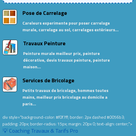
Pose de Carrelage
Careleurs experimente pour poser carrelage
murale, carrelage au sol, carrelages extérieurs…
Travaux Peinture
Peinture murale meilleur prix, peinture
décorative, devis travaux peinture, peinture
maison…
Services de Bricolage
Petits travaux de bricolage, hommes toutes
mains, meilleur prix bricolage au domicile a
paris…
div style="background-color: #f0f7ff; border: 2px dashed #0056b3;
padding: 20px; border-radius: 15px; margin: 20px 0; text-align: center;">
💡 Coaching Travaux & Tarifs Pro