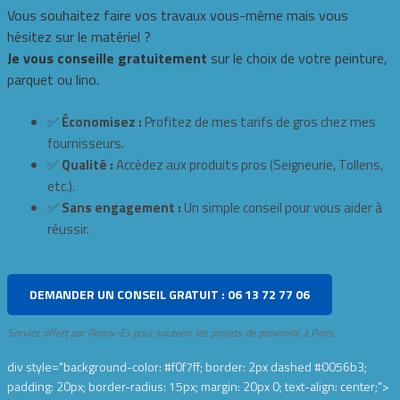
Vous souhaitez faire vos travaux vous-même mais vous
hésitez sur le matériel ?
Je vous conseille gratuitement
sur le choix de votre peinture,
parquet ou lino.
✅
Économisez :
Profitez de mes tarifs de gros chez mes
fournisseurs.
✅
Qualité :
Accédez aux produits pros (Seigneurie, Tollens,
etc.).
✅
Sans engagement :
Un simple conseil pour vous aider à
réussir.
DEMANDER UN CONSEIL GRATUIT : 06 13 72 77 06
Service offert par Renov-Ex pour soutenir les projets de proximité à Paris.
div style="background-color: #f0f7ff; border: 2px dashed #0056b3;
padding: 20px; border-radius: 15px; margin: 20px 0; text-align: center;">