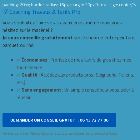
padding: 20px; border-radius: 15px; margin: 20px 0; text-align: center;">
💡 Coaching Travaux & Tarifs Pro
Vous souhaitez faire vos travaux vous-même mais vous
hésitez sur le matériel ?
Je vous conseille gratuitement
sur le choix de votre peinture,
parquet ou lino.
✅
Économisez :
Profitez de mes tarifs de gros chez mes
fournisseurs.
✅
Qualité :
Accédez aux produits pros (Seigneurie, Tollens,
etc.).
✅
Sans engagement :
Un simple conseil pour vous aider à
réussir.
DEMANDER UN CONSEIL GRATUIT : 06 13 72 77 06
Service offert par Renov-Ex pour soutenir les projets de proximité à Paris.