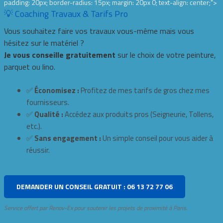
padding: 20px; border-radius: 15px; margin: 20px 0; text-align: center;">
💡 Coaching Travaux & Tarifs Pro
Vous souhaitez faire vos travaux vous-même mais vous
hésitez sur le matériel ?
Je vous conseille gratuitement
sur le choix de votre peinture,
parquet ou lino.
✅
Économisez :
Profitez de mes tarifs de gros chez mes
fournisseurs.
✅
Qualité :
Accédez aux produits pros (Seigneurie, Tollens,
etc.).
✅
Sans engagement :
Un simple conseil pour vous aider à
réussir.
DEMANDER UN CONSEIL GRATUIT : 06 13 72 77 06
Service offert par Renov-Ex pour soutenir les projets de proximité à Paris.