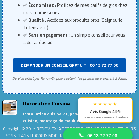
✅
Économisez :
Profitez de mes tarifs de gros chez
mes fournisseurs.
✅
Qualité :
Accédez aux produits pros (Seigneurie,
Tollens, etc.).
✅
Sans engagement :
Un simple conseil pour vous
aider à réussir.
DEMANDER UN CONSEIL GRATUIT : 06 13 72 77 06
Service offert par Renov-Ex pour soutenir les projets de proximité à Paris.
Decoration Cuisine
★★★★★
Avis Google 4.9/5
Installation cuisine kit, pose de meubles de
Basé sur nos derniers chantiers
cuisine, montage de meubles, peinture cuisine…
Copyright © 2015
RENOV-EX :AIDES PRECIEUSES A DOMICILE.MEILLEURS
BONS PLANS TRAVAUX MODERNES ET ECOLOGIQUES
| Adresse : rue la
📞
06 13 72 77 06