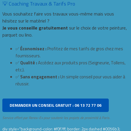
💡 Coaching Travaux & Tarifs Pro
Vous souhaitez faire vos travaux vous-même mais vous
hésitez sur le matériel ?
Je vous conseille gratuitement
sur le choix de votre peinture,
parquet ou lino.
✅
Économisez :
Profitez de mes tarifs de gros chez mes
fournisseurs.
✅
Qualité :
Accédez aux produits pros (Seigneurie, Tollens,
etc.).
✅
Sans engagement :
Un simple conseil pour vous aider à
réussir.
DEMANDER UN CONSEIL GRATUIT : 06 13 72 77 06
Service offert par Renov-Ex pour soutenir les projets de proximité à Paris.
div style="background-color: #f0f7ff; border: 2px dashed #0056b3;