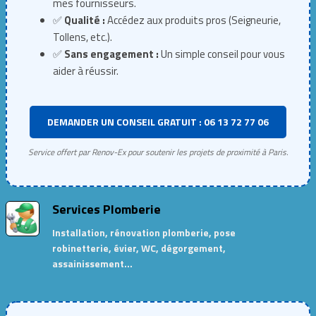
mes fournisseurs.
✅
Qualité :
Accédez aux produits pros (Seigneurie,
Tollens, etc.).
✅
Sans engagement :
Un simple conseil pour vous
aider à réussir.
DEMANDER UN CONSEIL GRATUIT : 06 13 72 77 06
Service offert par Renov-Ex pour soutenir les projets de proximité à Paris.
Services Plomberie
Installation, rénovation plomberie, pose
robinetterie, évier, WC, dégorgement,
assainissement…