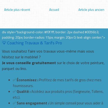
Article plus récent
Accueil
Article plus ancien
div style="background-color: #f0f7ff; border: 2px dashed #0056b3;
padding: 20px; border-radius: 15px; margin: 20px 0; text-align: center;">
💡 Coaching Travaux & Tarifs Pro
Vous souhaitez faire vos travaux vous-même mais vous
hésitez sur le matériel ?
Je vous conseille gratuitement
sur le choix de votre peinture,
parquet ou lino.
✅
Économisez :
Profitez de mes tarifs de gros chez mes
fournisseurs.
✅
Qualité :
Accédez aux produits pros (Seigneurie, Tollens,
etc.).
✅
Sans engagement :
Un simple conseil pour vous aider à