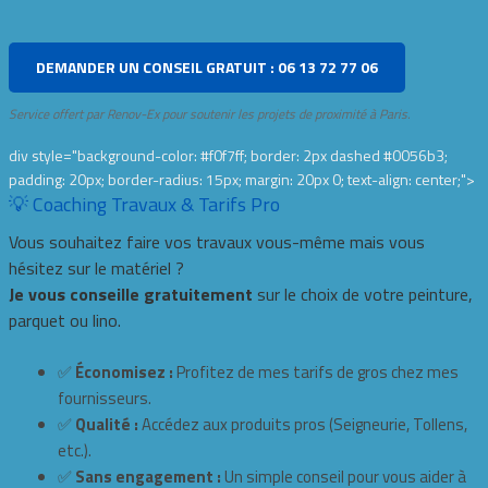
DEMANDER UN CONSEIL GRATUIT : 06 13 72 77 06
Service offert par Renov-Ex pour soutenir les projets de proximité à Paris.
div style="background-color: #f0f7ff; border: 2px dashed #0056b3;
padding: 20px; border-radius: 15px; margin: 20px 0; text-align: center;">
💡 Coaching Travaux & Tarifs Pro
Vous souhaitez faire vos travaux vous-même mais vous
hésitez sur le matériel ?
Je vous conseille gratuitement
sur le choix de votre peinture,
parquet ou lino.
✅
Économisez :
Profitez de mes tarifs de gros chez mes
fournisseurs.
✅
Qualité :
Accédez aux produits pros (Seigneurie, Tollens,
etc.).
✅
Sans engagement :
Un simple conseil pour vous aider à