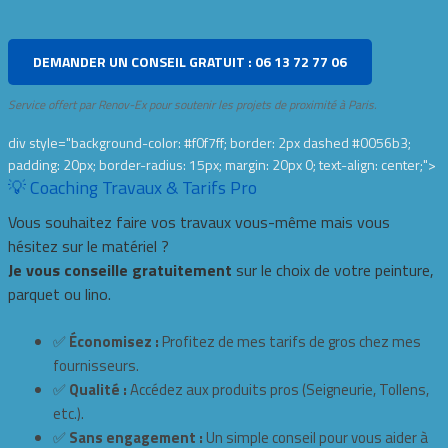
DEMANDER UN CONSEIL GRATUIT : 06 13 72 77 06
Service offert par Renov-Ex pour soutenir les projets de proximité à Paris.
div style="background-color: #f0f7ff; border: 2px dashed #0056b3;
padding: 20px; border-radius: 15px; margin: 20px 0; text-align: center;">
💡 Coaching Travaux & Tarifs Pro
Vous souhaitez faire vos travaux vous-même mais vous
hésitez sur le matériel ?
Je vous conseille gratuitement
sur le choix de votre peinture,
parquet ou lino.
✅
Économisez :
Profitez de mes tarifs de gros chez mes
fournisseurs.
✅
Qualité :
Accédez aux produits pros (Seigneurie, Tollens,
etc.).
✅
Sans engagement :
Un simple conseil pour vous aider à