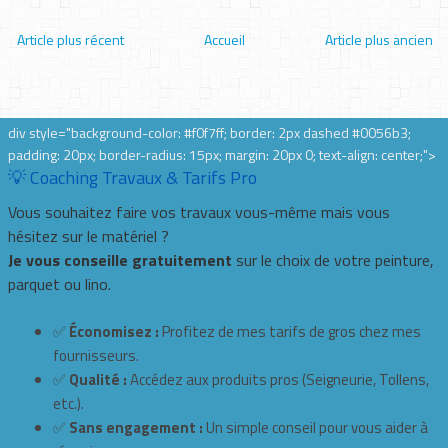
Article plus récent
Accueil
Article plus ancien
div style="background-color: #f0f7ff; border: 2px dashed #0056b3;
padding: 20px; border-radius: 15px; margin: 20px 0; text-align: center;">
💡 Coaching Travaux & Tarifs Pro
Vous souhaitez faire vos travaux vous-même mais vous
hésitez sur le matériel ?
Je vous conseille gratuitement
sur le choix de votre peinture,
parquet ou lino.
✅
Économisez :
Profitez de mes tarifs de gros chez mes
fournisseurs.
✅
Qualité :
Accédez aux produits pros (Seigneurie, Tollens,
etc.).
✅
Sans engagement :
Un simple conseil pour vous aider à