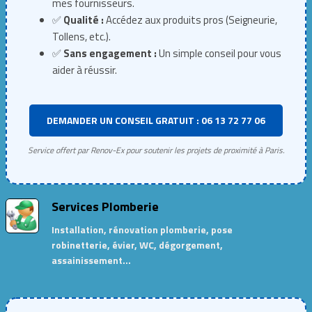
mes fournisseurs.
✅
Qualité :
Accédez aux produits pros (Seigneurie,
Tollens, etc.).
✅
Sans engagement :
Un simple conseil pour vous
aider à réussir.
DEMANDER UN CONSEIL GRATUIT : 06 13 72 77 06
Service offert par Renov-Ex pour soutenir les projets de proximité à Paris.
Services Plomberie
Installation, rénovation plomberie, pose
robinetterie, évier, WC, dégorgement,
assainissement…