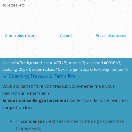
toilettes, etc…
Article plus récent
Accueil
Article plus ancien
div style="background-color: #f0f7ff; border: 2px dashed #0056b3;
padding: 20px; border-radius: 15px; margin: 20px 0; text-align: center;">
💡 Coaching Travaux & Tarifs Pro
Vous souhaitez faire vos travaux vous-même mais vous
hésitez sur le matériel ?
Je vous conseille gratuitement
sur le choix de votre peinture,
parquet ou lino.
✅
Économisez :
Profitez de mes tarifs de gros chez mes
fournisseurs.