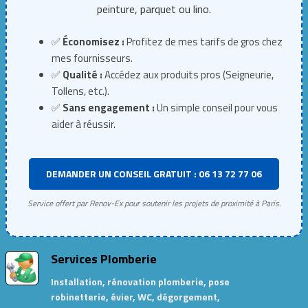
peinture, parquet ou lino.
✅
Économisez :
Profitez de mes tarifs de gros chez
mes fournisseurs.
✅
Qualité :
Accédez aux produits pros (Seigneurie,
Tollens, etc.).
✅
Sans engagement :
Un simple conseil pour vous
aider à réussir.
DEMANDER UN CONSEIL GRATUIT : 06 13 72 77 06
Service offert par Renov-Ex pour soutenir les projets de proximité à Paris.
Services Plomberie
Installation, rénovation plomberie, pose
robinetterie, évier, WC, dégorgement,