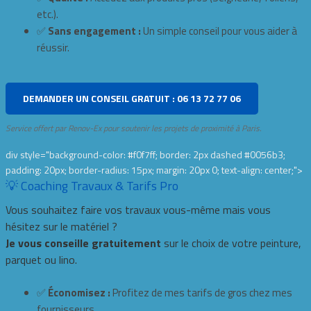
etc.).
✅
Sans engagement :
Un simple conseil pour vous aider à
réussir.
DEMANDER UN CONSEIL GRATUIT : 06 13 72 77 06
Service offert par Renov-Ex pour soutenir les projets de proximité à Paris.
div style="background-color: #f0f7ff; border: 2px dashed #0056b3;
padding: 20px; border-radius: 15px; margin: 20px 0; text-align: center;">
💡 Coaching Travaux & Tarifs Pro
Vous souhaitez faire vos travaux vous-même mais vous
hésitez sur le matériel ?
Je vous conseille gratuitement
sur le choix de votre peinture,
parquet ou lino.
✅
Économisez :
Profitez de mes tarifs de gros chez mes
fournisseurs.