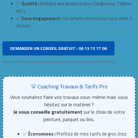
✅
Qualité :
Accédez aux produits pros (Seigneurie, Tollens,
etc.).
✅
Sans engagement :
Un simple conseil pour vous aider à
réussir.
DEMANDER UN CONSEIL GRATUIT : 06 13 72 77 06
Service offert par Renov-Ex pour soutenir les projets de proximité à Paris.
💡 Coaching Travaux & Tarifs Pro
Vous souhaitez faire vos travaux vous-même mais vous
hésitez sur le matériel ?
Je vous conseille gratuitement
sur le choix de votre
peinture, parquet ou lino.
✅
Économisez :
Profitez de mes tarifs de gros chez