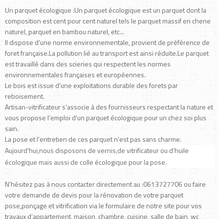
Un parquet écologique :Un parquet écologique est un parquet dont la
composition est cent pour cent naturel tels le parquet massif en chene
naturel, parquet en bambou naturel, etc...
Il dispose d’une norme environnementale, provient de préférence de
foret française.La pollution lié au transport est ainsi réduite.Le parquet
est travaillé dans des scieries qui respectent les normes
environnementales françaises et européennes.
Le bois est issue d’une exploitations durable des forets par
reboisement.
Artisan-vitrificateur s’associe à des fournisseurs respectant la nature et
vous propose l’emploi d’un parquet écologique pour un chez soi plus
sain.
La pose et l’entretien de ces parquet n’est pas sans charme.
Aujourd’hui,nous disposons de vernis,de vitrificateur ou d’huile
écologique mais aussi de colle écologique pour la pose.
N’hésitez pas à nous contacter directement au :0613727706 ou faire
votre demande de devis pour la rénovation de votre parquet
pose,ponçage et vitrification via le formulaire de notre site pour vos
travaux d’appartement, maison, chambre, cuisine, salle de bain, wc