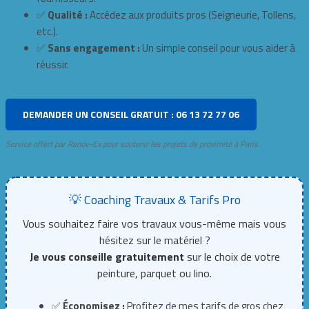
✅
Qualité :
Accédez aux produits pros (Seigneurie, Tollens,
etc.).
✅
Sans engagement :
Un simple conseil pour vous aider à
réussir.
DEMANDER UN CONSEIL GRATUIT : 06 13 72 77 06
Service offert par Renov-Ex pour soutenir les projets de proximité à Paris.
💡 Coaching Travaux & Tarifs Pro
Vous souhaitez faire vos travaux vous-même mais vous
hésitez sur le matériel ?
Je vous conseille gratuitement
sur le choix de votre
peinture, parquet ou lino.
✅
Économisez :
Profitez de mes tarifs de gros chez