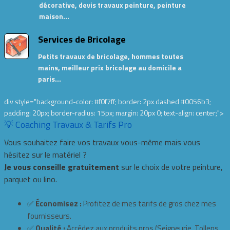
décorative, devis travaux peinture, peinture
maison…
Services de Bricolage
Petits travaux de bricolage, hommes toutes
mains, meilleur prix bricolage au domicile a
paris…
div style="background-color: #f0f7ff; border: 2px dashed #0056b3;
padding: 20px; border-radius: 15px; margin: 20px 0; text-align: center;">
💡 Coaching Travaux & Tarifs Pro
Vous souhaitez faire vos travaux vous-même mais vous
hésitez sur le matériel ?
Je vous conseille gratuitement
sur le choix de votre peinture,
parquet ou lino.
✅
Économisez :
Profitez de mes tarifs de gros chez mes
fournisseurs.
✅
Qualité :
Accédez aux produits pros (Seigneurie, Tollens,