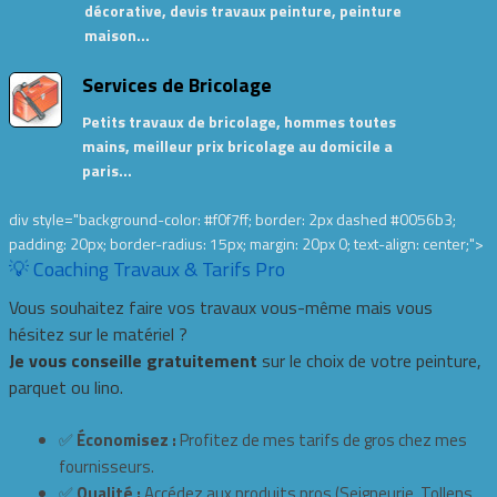
décorative, devis travaux peinture, peinture
maison…
Services de Bricolage
Petits travaux de bricolage, hommes toutes
mains, meilleur prix bricolage au domicile a
paris…
div style="background-color: #f0f7ff; border: 2px dashed #0056b3;
padding: 20px; border-radius: 15px; margin: 20px 0; text-align: center;">
💡 Coaching Travaux & Tarifs Pro
Vous souhaitez faire vos travaux vous-même mais vous
hésitez sur le matériel ?
Je vous conseille gratuitement
sur le choix de votre peinture,
parquet ou lino.
✅
Économisez :
Profitez de mes tarifs de gros chez mes
fournisseurs.
✅
Qualité :
Accédez aux produits pros (Seigneurie, Tollens,