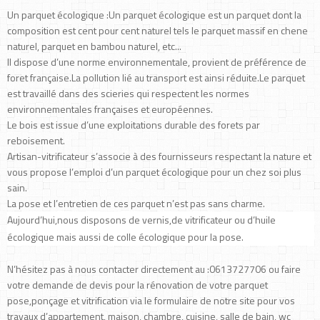
Un parquet écologique :Un parquet écologique est un parquet dont la
composition est cent pour cent naturel tels le parquet massif en chene
naturel, parquet en bambou naturel, etc...
Il dispose d’une norme environnementale, provient de préférence de
foret française.La pollution lié au transport est ainsi réduite.Le parquet
est travaillé dans des scieries qui respectent les normes
environnementales françaises et européennes.
Le bois est issue d’une exploitations durable des forets par
reboisement.
Artisan-vitrificateur s’associe à des fournisseurs respectant la nature et
vous propose l’emploi d’un parquet écologique pour un chez soi plus
sain.
La pose et l’entretien de ces parquet n’est pas sans charme.
Aujourd’hui,nous disposons de vernis,de vitrificateur ou d’huile
écologique mais aussi de colle écologique pour la pose.
N’hésitez pas à nous contacter directement au :0613727706 ou faire
votre demande de devis pour la rénovation de votre parquet
pose,ponçage et vitrification via le formulaire de notre site pour vos
travaux d’appartement, maison, chambre, cuisine, salle de bain, wc