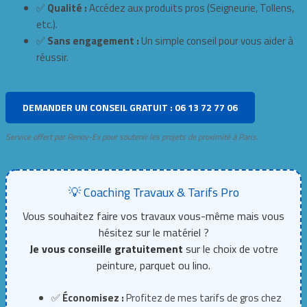
✅
Qualité :
Accédez aux produits pros (Seigneurie, Tollens,
etc.).
✅
Sans engagement :
Un simple conseil pour vous aider à
réussir.
DEMANDER UN CONSEIL GRATUIT : 06 13 72 77 06
Service offert par Renov-Ex pour soutenir les projets de proximité à Paris.
💡 Coaching Travaux & Tarifs Pro
Vous souhaitez faire vos travaux vous-même mais vous
hésitez sur le matériel ?
Je vous conseille gratuitement
sur le choix de votre
peinture, parquet ou lino.
✅
Économisez :
Profitez de mes tarifs de gros chez