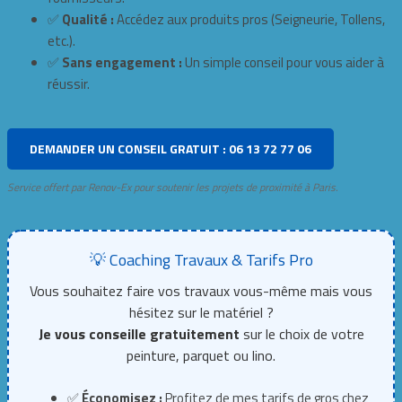
✅
Qualité :
Accédez aux produits pros (Seigneurie, Tollens,
etc.).
✅
Sans engagement :
Un simple conseil pour vous aider à
réussir.
DEMANDER UN CONSEIL GRATUIT : 06 13 72 77 06
Service offert par Renov-Ex pour soutenir les projets de proximité à Paris.
💡 Coaching Travaux & Tarifs Pro
Vous souhaitez faire vos travaux vous-même mais vous
hésitez sur le matériel ?
Je vous conseille gratuitement
sur le choix de votre
peinture, parquet ou lino.
✅
Économisez :
Profitez de mes tarifs de gros chez