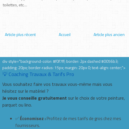
toilettes, etc…
Article plus récent
Accueil
Article plus ancien
div style="background-color: #f0f7ff; border: 2px dashed #0056b3;
padding: 20px; border-radius: 15px; margin: 20px 0; text-align: center;">
💡 Coaching Travaux & Tarifs Pro
Vous souhaitez faire vos travaux vous-même mais vous
hésitez sur le matériel ?
Je vous conseille gratuitement
sur le choix de votre peinture,
parquet ou lino.
✅
Économisez :
Profitez de mes tarifs de gros chez mes
fournisseurs.