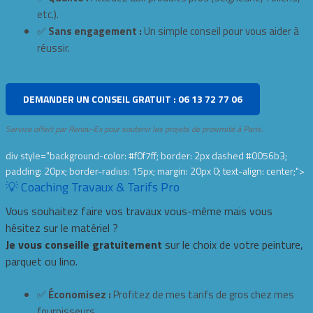
etc.).
✅
Sans engagement :
Un simple conseil pour vous aider à
réussir.
DEMANDER UN CONSEIL GRATUIT : 06 13 72 77 06
Service offert par Renov-Ex pour soutenir les projets de proximité à Paris.
div style="background-color: #f0f7ff; border: 2px dashed #0056b3;
padding: 20px; border-radius: 15px; margin: 20px 0; text-align: center;">
💡 Coaching Travaux & Tarifs Pro
Vous souhaitez faire vos travaux vous-même mais vous
hésitez sur le matériel ?
Je vous conseille gratuitement
sur le choix de votre peinture,
parquet ou lino.
✅
Économisez :
Profitez de mes tarifs de gros chez mes
fournisseurs.