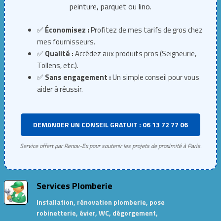
peinture, parquet ou lino.
✅
Économisez :
Profitez de mes tarifs de gros chez
mes fournisseurs.
✅
Qualité :
Accédez aux produits pros (Seigneurie,
Tollens, etc.).
✅
Sans engagement :
Un simple conseil pour vous
aider à réussir.
DEMANDER UN CONSEIL GRATUIT : 06 13 72 77 06
Service offert par Renov-Ex pour soutenir les projets de proximité à Paris.
Services Plomberie
Installation, rénovation plomberie, pose
robinetterie, évier, WC, dégorgement,