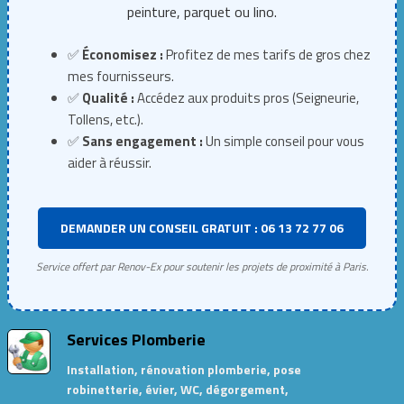
peinture, parquet ou lino.
✅
Économisez :
Profitez de mes tarifs de gros chez
mes fournisseurs.
✅
Qualité :
Accédez aux produits pros (Seigneurie,
Tollens, etc.).
✅
Sans engagement :
Un simple conseil pour vous
aider à réussir.
DEMANDER UN CONSEIL GRATUIT : 06 13 72 77 06
Service offert par Renov-Ex pour soutenir les projets de proximité à Paris.
Services Plomberie
Installation, rénovation plomberie, pose
robinetterie, évier, WC, dégorgement,