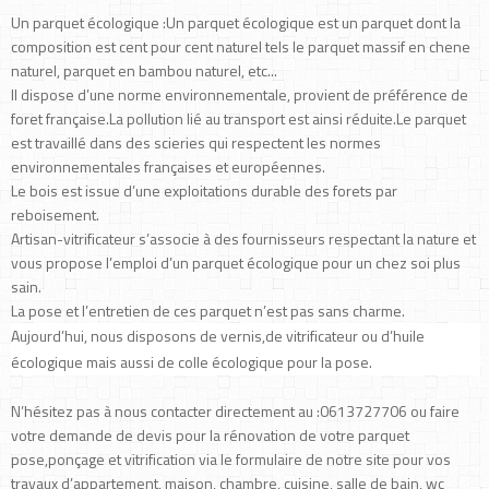
Un parquet écologique :Un parquet écologique est un parquet dont la
composition est cent pour cent naturel tels le parquet massif en chene
naturel, parquet en bambou naturel, etc...
Il dispose d’une norme environnementale, provient de préférence de
foret française.La pollution lié au transport est ainsi réduite.Le parquet
est travaillé dans des scieries qui respectent les normes
environnementales françaises et européennes.
Le bois est issue d’une exploitations durable des forets par
reboisement.
Artisan-vitrificateur s’associe à des fournisseurs respectant la nature et
vous propose l’emploi d’un parquet écologique pour un chez soi plus
sain.
La pose et l’entretien de ces parquet n’est pas sans charme.
Aujourd’hui, nous disposons de vernis,de vitrificateur ou d’huile
écologique mais aussi de colle écologique pour la pose.
N’hésitez pas à nous contacter directement au :0613727706 ou faire
votre demande de devis pour la rénovation de votre parquet
pose,ponçage et vitrification via le formulaire de notre site pour vos
travaux d’appartement, maison, chambre, cuisine, salle de bain, wc