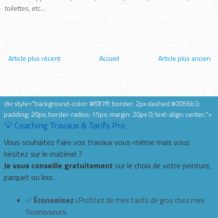
toilettes, etc…
Article plus récent
Accueil
Article plus ancien
div style="background-color: #f0f7ff; border: 2px dashed #0056b3;
padding: 20px; border-radius: 15px; margin: 20px 0; text-align: center;">
💡 Coaching Travaux & Tarifs Pro
Vous souhaitez faire vos travaux vous-même mais vous
hésitez sur le matériel ?
Je vous conseille gratuitement
sur le choix de votre peinture,
parquet ou lino.
✅
Économisez :
Profitez de mes tarifs de gros chez mes
fournisseurs.