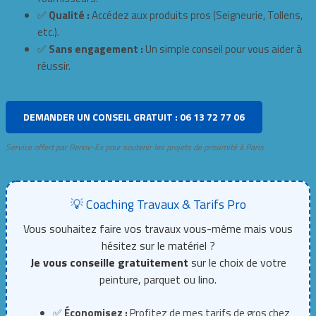
✅
Qualité :
Accédez aux produits pros (Seigneurie, Tollens,
etc.).
✅
Sans engagement :
Un simple conseil pour vous aider à
réussir.
DEMANDER UN CONSEIL GRATUIT : 06 13 72 77 06
Service offert par Renov-Ex pour soutenir les projets de proximité à Paris.
💡 Coaching Travaux & Tarifs Pro
Vous souhaitez faire vos travaux vous-même mais vous
hésitez sur le matériel ?
Je vous conseille gratuitement
sur le choix de votre
peinture, parquet ou lino.
✅
Économisez :
Profitez de mes tarifs de gros chez