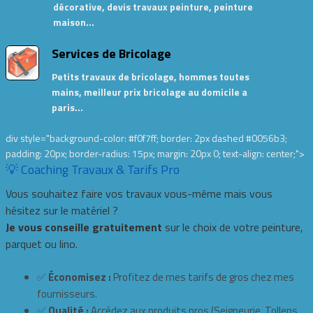
décorative, devis travaux peinture, peinture
maison…
Services de Bricolage
Petits travaux de bricolage, hommes toutes
mains, meilleur prix bricolage au domicile a
paris…
div style="background-color: #f0f7ff; border: 2px dashed #0056b3;
padding: 20px; border-radius: 15px; margin: 20px 0; text-align: center;">
💡 Coaching Travaux & Tarifs Pro
Vous souhaitez faire vos travaux vous-même mais vous
hésitez sur le matériel ?
Je vous conseille gratuitement
sur le choix de votre peinture,
parquet ou lino.
✅
Économisez :
Profitez de mes tarifs de gros chez mes
fournisseurs.
✅
Qualité :
Accédez aux produits pros (Seigneurie, Tollens,