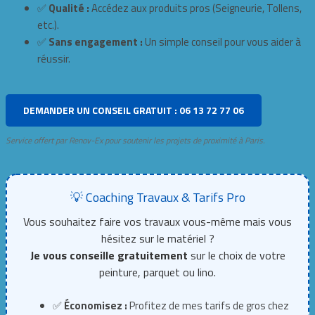
✅
Qualité :
Accédez aux produits pros (Seigneurie, Tollens,
etc.).
✅
Sans engagement :
Un simple conseil pour vous aider à
réussir.
DEMANDER UN CONSEIL GRATUIT : 06 13 72 77 06
Service offert par Renov-Ex pour soutenir les projets de proximité à Paris.
💡 Coaching Travaux & Tarifs Pro
Vous souhaitez faire vos travaux vous-même mais vous
hésitez sur le matériel ?
Je vous conseille gratuitement
sur le choix de votre
peinture, parquet ou lino.
✅
Économisez :
Profitez de mes tarifs de gros chez