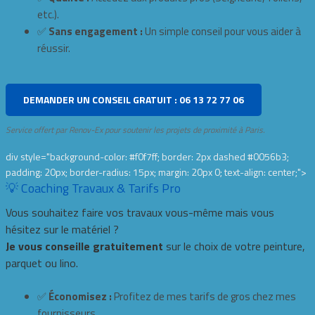
etc.).
✅
Sans engagement :
Un simple conseil pour vous aider à
réussir.
DEMANDER UN CONSEIL GRATUIT : 06 13 72 77 06
Service offert par Renov-Ex pour soutenir les projets de proximité à Paris.
div style="background-color: #f0f7ff; border: 2px dashed #0056b3;
padding: 20px; border-radius: 15px; margin: 20px 0; text-align: center;">
💡 Coaching Travaux & Tarifs Pro
Vous souhaitez faire vos travaux vous-même mais vous
hésitez sur le matériel ?
Je vous conseille gratuitement
sur le choix de votre peinture,
parquet ou lino.
✅
Économisez :
Profitez de mes tarifs de gros chez mes
fournisseurs.