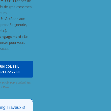
misez :
Profitez de
fs de gros chez mes
eurs.
é :
Accédez aux
 pros (Seigneurie,
tc.).
engagement :
Un
onseil pour vous
éussir.
UN CONSEIL
6 13 72 77 06
enov-Ex pour soutenir les
 à Paris.
ing Travaux &