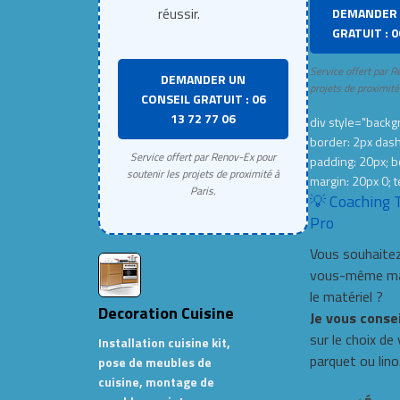
DEMANDER 
réussir.
GRATUIT : 0
Service offert par R
DEMANDER UN
projets de proximité
CONSEIL GRATUIT : 06
13 72 77 06
div style="backgr
border: 2px das
Service offert par Renov-Ex pour
padding: 20px; b
soutenir les projets de proximité à
margin: 20px 0; t
Paris.
💡 Coaching 
Pro
Vous souhaitez
vous-même mai
le matériel ?
Decoration Cuisine
Je vous conse
sur le choix de
Installation cuisine kit,
parquet ou lino
pose de meubles de
cuisine, montage de