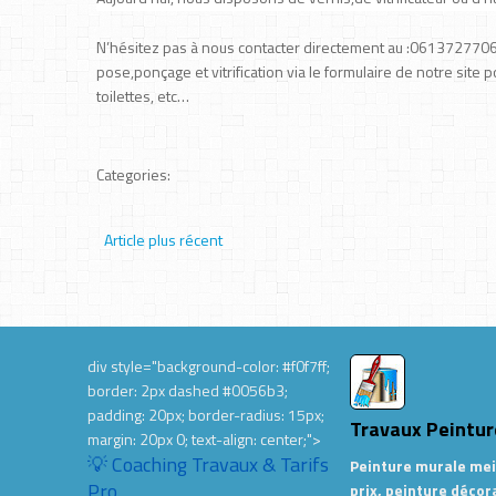
N’hésitez pas à nous contacter directement au :0613727706
pose,ponçage et vitrification via le formulaire de notre site
toilettes, etc…
Categories:
Article plus récent
div style="background-color: #f0f7ff;
border: 2px dashed #0056b3;
padding: 20px; border-radius: 15px;
Travaux Peintur
margin: 20px 0; text-align: center;">
💡 Coaching Travaux & Tarifs
Peinture murale mei
Pro
prix, peinture décor