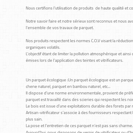
Nous certifions l’utilisation de produits de haute qualité 
Notre savoir faire et notre sérieux sont reconnus et nous a
l’ensemble de vos travaux de parquet.
Nos produits respectent les normes C.O.V visant la réducti
organiques volatils.
L’objectif étant de limiter la pollution atmosphérique et ain
émises lors de l’application des teintes et vitrificateurs.
Un parquet écologique :Un parquet écologique est un parquet
chene naturel, parquet en bambou naturel, etc...
Il dispose d’une norme environnementale, provient de préfére
parquet est travaillé dans des scieries qui respectent les
Le bois est issue d’une exploitations durable des forets par
Artisan-vitrificateur s’associe à des fournisseurs respectan
plus sain.
La pose et l’entretien de ces parquet n’est pas sans charme.
Aujourd’hui, nous disposons de vernis,de vitrificateur ou d’h