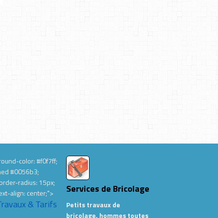
ound-color: #f0f7ff;
hed #0056b3;
order-radius: 15px;
Services de Bricolage
ext-align: center;">
Travaux & Tarifs
Petits travaux de
bricolage, hommes toutes