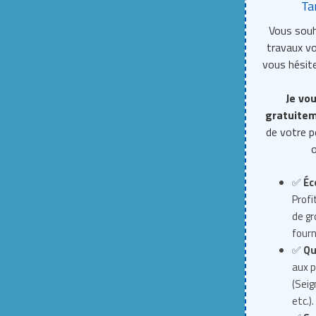
Ta
Vous souh
travaux 
vous hésite
Je vou
gratuite
de votre p
o
✅
Éc
Profi
de g
fourn
✅
Qu
aux p
(Seig
etc.).