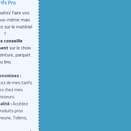
rifs Pro
aitez faire vos
vous-même mais
z sur le matériel
?
s conseille
ment
sur le choix
einture, parquet
u lino.
onomisez :
tez de mes tarifs
ros chez mes
isseurs.
alité :
Accédez
roduits pros
neurie, Tollens,