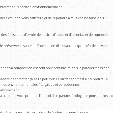
et conformes aux normes environnementales.
vons à cœur de vous satisfaire et de répondre à tous vos besoins pour
on des émissions d’oxyde de soufre ,d’azote et d’amoniac et de composés
si de préserver la santé de l’homme en diminuant les quantités de solvants
 dont la composition est cent pour cent naturel tels le parquet massif en
nce de foret française.La pollution lié au transport est ainsi réduite.Le
 normes environnementales françaises et européennes.
 reboisement.
t la nature et vous propose l’emploi d’un parquet écologique pour un chez so
uile écologique mais aussi de colle écologique pour la pose.