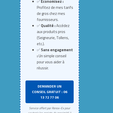
✅
Économisez :
Profitez de mes tarifs
de gros chez mes
fournisseurs.
✅
Qualité :
Accédez
aux produits pros
(Seigneurie, Tollens,
etc.).
✅
Sans engagement
:
Un simple conseil
pour vous aider à
réussir.
DEMANDER UN
CONSEIL GRATUIT : 06
13 72 77 06
Service offert par Renov-Ex pour
soutenir les projets de proximité à