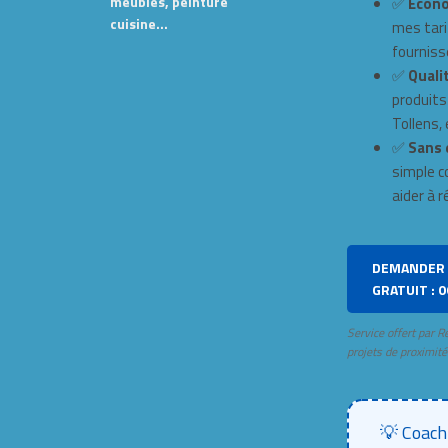
meubles, peinture
✅
Écono
cuisine…
mes tari
fourniss
✅
Qualit
produits
Tollens, e
✅
Sans 
simple c
aider à r
DEMANDER 
GRATUIT : 0
Service offert par R
projets de proximité
💡 Coach