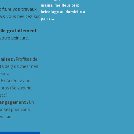
mains, meilleur prix
 faire vos travaux
bricolage au domicile a
s vous hésitez sur
paris…
ille gratuitement
 votre peinture,
.
misez :
Profitez de
fs de gros chez mes
eurs.
é :
Accédez aux
 pros (Seigneurie,
tc.).
engagement :
Un
onseil pour vous
éussir.