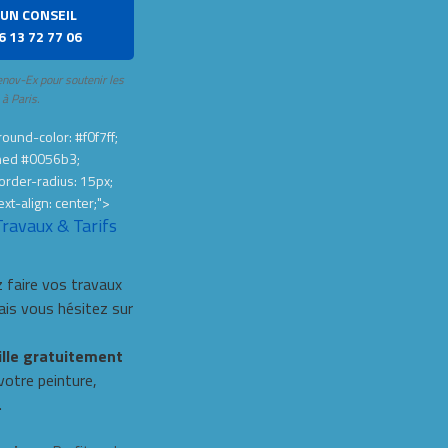
UN CONSEIL
6 13 72 77 06
enov-Ex pour soutenir les
 à Paris.
ound-color: #f0f7ff;
hed #0056b3;
order-radius: 15px;
ext-align: center;">
Travaux & Tarifs
 faire vos travaux
s vous hésitez sur
ille gratuitement
 votre peinture,
.