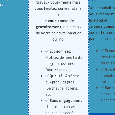
travaux vous-même mais
re,
Vous souhaitez
vous hésitez sur le matériel
vous-même mai
?
le matériel ?
Je vous conseille
Je vous conse
gratuitement
sur le choix
sur le choix de
de votre peinture, parquet
parquet ou lino
ou lino.
✅
Écono
✅
Économisez :
mes tari
Profitez de mes tarifs
fourniss
de gros chez mes
✅
Qualit
fournisseurs.
produits
✅
Qualité :
Accédez
Tollens, e
aux produits pros
✅
Sans 
(Seigneurie, Tollens,
simple c
etc.).
aider à r
✅
Sans engagement
:
Un simple conseil
pour vous aider à