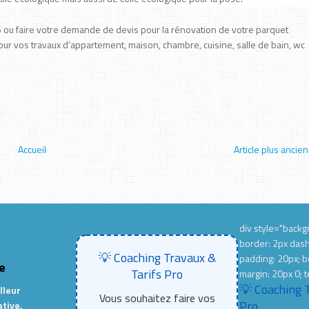
 ou faire votre demande de devis pour la rénovation de votre parquet
 pour vos travaux d’appartement, maison, chambre, cuisine, salle de bain, wc
Accueil
Article plus ancien
div style="backgr
border: 2px das
💡 Coaching Travaux &
padding: 20px; b
e
Tarifs Pro
margin: 20px 0; t
💡 Coaching 
lleur
Vous souhaitez faire vos
Pro
ative,