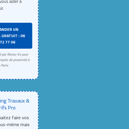
vous aider à
ir.
ANDER UN
 GRATUIT : 06
72 77 06
rt par Renov-Ex pour
rojets de proximité à
Paris.
ing Travaux &
rifs Pro
aitez faire vos
vous-même mais