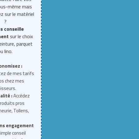
vous-même mais
z sur le matériel
?
s conseille
ment
sur le choix
einture, parquet
u lino.
onomisez :
tez de mes tarifs
ros chez mes
isseurs.
alité :
Accédez
roduits pros
neurie, Tollens,
ns engagement
imple conseil