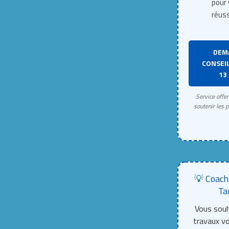
pour 
réuss
DEM
CONSEIL
13 
Service offe
soutenir les p
💡 Coach
Ta
Vous souh
travaux 