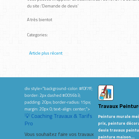
du site :’Demande de devis’
A très bientot
Categories:
Article plus récent
div style="background-color: #f0f7ff;
border: 2px dashed #0056b3;
padding: 20px; border-radius: 15px;
Travaux Peintur
margin: 20px 0; text-align: center;">
💡 Coaching Travaux & Tarifs
Peinture murale mei
Pro
prix, peinture décor
devis travaux peintu
Vous souhaitez faire vos travaux
peinture maison…