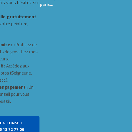
s vous hésitez sur
paris…
ille gratuitement
 votre peinture,
.
misez :
Profitez de
fs de gros chez mes
eurs.
é :
Accédez aux
 pros (Seigneurie,
tc.).
engagement :
Un
onseil pour vous
éussir.
UN CONSEIL
6 13 72 77 06