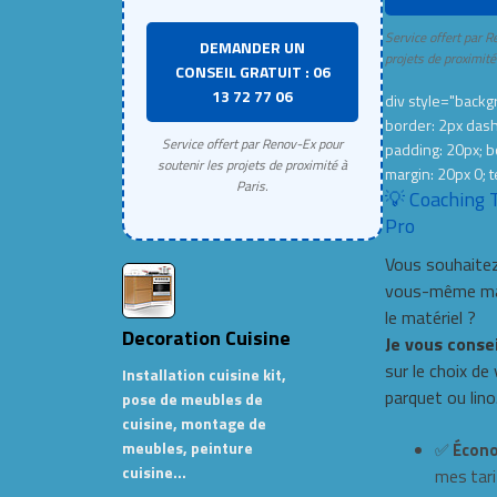
Service offert par R
DEMANDER UN
projets de proximité
CONSEIL GRATUIT : 06
13 72 77 06
div style="backgr
border: 2px das
Service offert par Renov-Ex pour
padding: 20px; b
soutenir les projets de proximité à
margin: 20px 0; t
Paris.
💡 Coaching 
Pro
Vous souhaitez
vous-même mai
le matériel ?
Decoration Cuisine
Je vous conse
sur le choix de
Installation cuisine kit,
parquet ou lino
pose de meubles de
cuisine, montage de
meubles, peinture
✅
Écono
cuisine…
mes tari