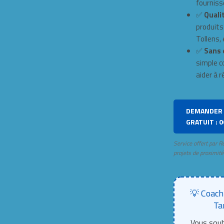
fourniss
✅
Qualit
produits
Tollens, e
✅
Sans 
simple c
aider à r
DEMANDER 
GRATUIT : 0
Service offert par R
projets de proximité
💡 Coach
Ta
Vous souh