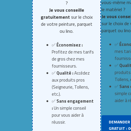
vous-même mai
?
le matériel ?
Je vous conseille
Je vous conse
gratuitement
sur le choix
sur le choix de
de votre peinture, parquet
parquet ou lino
ou lino.
✅
Écono
✅
Économisez :
mes tari
Profitez de mes tarifs
fourniss
de gros chez mes
✅
Qualit
fournisseurs.
produits
✅
Qualité :
Accédez
Tollens, e
aux produits pros
✅
Sans 
(Seigneurie, Tollens,
simple c
etc.).
aider à r
✅
Sans engagement
:
Un simple conseil
pour vous aider à
DEMANDER 
réussir.
GRATUIT : 0