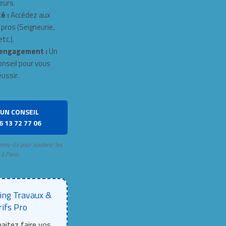
eurs.
é :
Accédez aux
 pros (Seigneurie,
tc.).
engagement :
Un
onseil pour vous
éussir.
UN CONSEIL
6 13 72 77 06
enov-Ex pour soutenir les
 à Paris.
ing Travaux &
rifs Pro
aitez faire vos