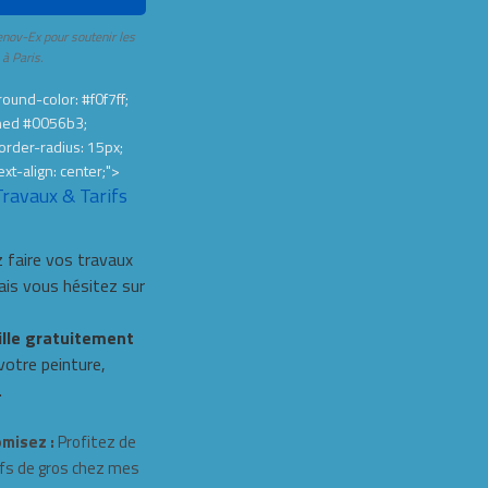
enov-Ex pour soutenir les
 à Paris.
ound-color: #f0f7ff;
hed #0056b3;
order-radius: 15px;
ext-align: center;">
Travaux & Tarifs
 faire vos travaux
s vous hésitez sur
ille gratuitement
 votre peinture,
.
misez :
Profitez de
fs de gros chez mes