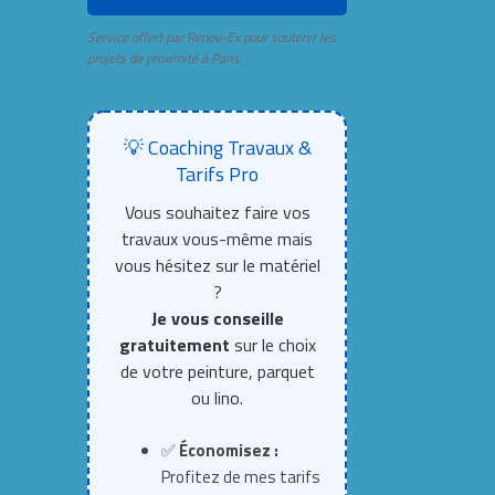
Service offert par Renov-Ex pour soutenir les
projets de proximité à Paris.
💡 Coaching Travaux &
Tarifs Pro
Vous souhaitez faire vos
travaux vous-même mais
vous hésitez sur le matériel
?
Je vous conseille
gratuitement
sur le choix
de votre peinture, parquet
ou lino.
✅
Économisez :
Profitez de mes tarifs