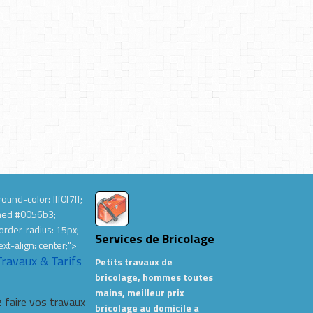
ound-color: #f0f7ff;
hed #0056b3;
order-radius: 15px;
Services de Bricolage
ext-align: center;">
Travaux & Tarifs
Petits travaux de
bricolage, hommes toutes
mains, meilleur prix
 faire vos travaux
bricolage au domicile a