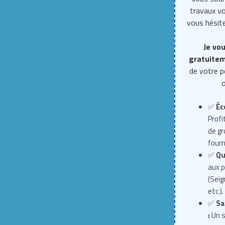
travaux 
vous hésite
Je vou
gratuite
de votre p
o
✅
Éc
Profi
de g
fourn
✅
Qu
aux p
(Seig
etc.).
✅
Sa
:
Un s