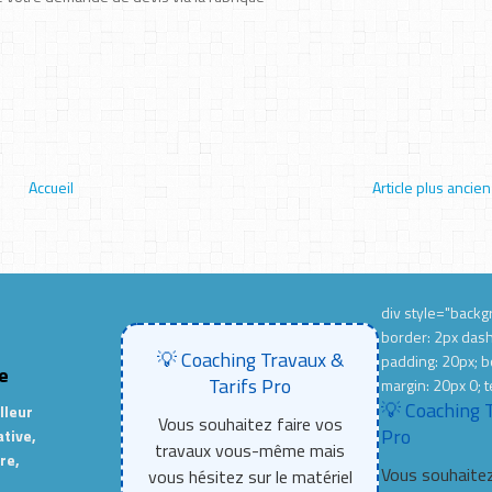
Accueil
Article plus ancien
div style="backgr
border: 2px das
💡 Coaching Travaux &
padding: 20px; b
e
Tarifs Pro
margin: 20px 0; t
💡 Coaching 
lleur
Vous souhaitez faire vos
Pro
ative,
travaux vous-même mais
re,
Vous souhaitez
vous hésitez sur le matériel