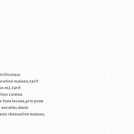
trificateur
ration maison,tarif
on m2,tarif
tion cuisine
 tous locaux,prix pose
 escalier,devis
vis rénovation maison,