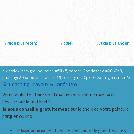
Article plus récent
Accueil
Article plus ancien
div style="background-color: #f0f7ff; border: 2px dashed #0056b3;
padding: 20px; border-radius: 15px; margin: 20px 0; text-align: center;">
💡 Coaching Travaux & Tarifs Pro
Vous souhaitez faire vos travaux vous-même mais vous
hésitez sur le matériel ?
Je vous conseille gratuitement
sur le choix de votre peinture,
parquet ou lino.
✅
Économisez :
Profitez de mes tarifs de gros chez mes