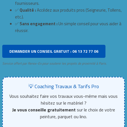
fournisseurs.
✅
Qualité :
Accédez aux produits pros (Seigneurie, Tollens,
etc.).
✅
Sans engagement :
Un simple conseil pour vous aider à
réussir.
DEMANDER UN CONSEIL GRATUIT : 06 13 72 77 06
Service offert par Renov-Ex pour soutenir les projets de proximité à Paris.
💡 Coaching Travaux & Tarifs Pro
Vous souhaitez faire vos travaux vous-même mais vous
hésitez sur le matériel ?
Je vous conseille gratuitement
sur le choix de votre
peinture, parquet ou lino.