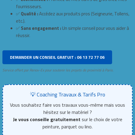
fournisseurs.
✅
Qualité :
Accédez aux produits pros (Seigneurie, Tollens,
etc.).
✅
Sans engagement :
Un simple conseil pour vous aider à
réussir.
DEMANDER UN CONSEIL GRATUIT : 06 13 72 77 06
Service offert par Renov-Ex pour soutenir les projets de proximité à Paris.
💡 Coaching Travaux & Tarifs Pro
Vous souhaitez faire vos travaux vous-même mais vous
hésitez sur le matériel ?
Je vous conseille gratuitement
sur le choix de votre
peinture, parquet ou lino.