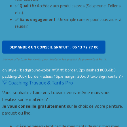
✅
Qualité :
Accédez aux produits pros (Seigneurie, Tollens,
etc.).
✅
Sans engagement :
Un simple conseil pour vous aider à
réussir.
DEMANDER UN CONSEIL GRATUIT : 06 13 72 77 06
Service offert par Renov-Ex pour soutenir les projets de proximité à Paris.
div style="background-color: #f0f7ff; border: 2px dashed #0056b3;
padding: 20px; border-radius: 15px; margin: 20px 0; text-align: center;">
💡 Coaching Travaux & Tarifs Pro
Vous souhaitez faire vos travaux vous-même mais vous
hésitez sur le matériel ?
Je vous conseille gratuitement
sur le choix de votre peinture,
parquet ou lino.
✅
Économisez :
Profitez de mes tarifs de gros chez mes