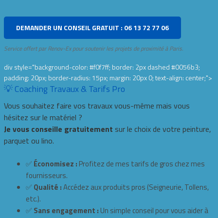
DEMANDER UN CONSEIL GRATUIT : 06 13 72 77 06
Service offert par Renov-Ex pour soutenir les projets de proximité à Paris.
div style="background-color: #f0f7ff; border: 2px dashed #0056b3;
padding: 20px; border-radius: 15px; margin: 20px 0; text-align: center;">
💡 Coaching Travaux & Tarifs Pro
Vous souhaitez faire vos travaux vous-même mais vous
hésitez sur le matériel ?
Je vous conseille gratuitement
sur le choix de votre peinture,
parquet ou lino.
✅
Économisez :
Profitez de mes tarifs de gros chez mes
fournisseurs.
✅
Qualité :
Accédez aux produits pros (Seigneurie, Tollens,
etc.).
✅
Sans engagement :
Un simple conseil pour vous aider à