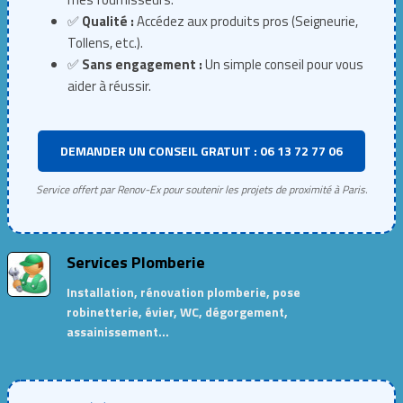
✅
Qualité :
Accédez aux produits pros (Seigneurie,
Tollens, etc.).
✅
Sans engagement :
Un simple conseil pour vous
aider à réussir.
DEMANDER UN CONSEIL GRATUIT : 06 13 72 77 06
Service offert par Renov-Ex pour soutenir les projets de proximité à Paris.
Services Plomberie
Installation, rénovation plomberie, pose
robinetterie, évier, WC, dégorgement,
assainissement…