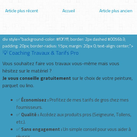
Article plus récent
Accueil
Article plus ancien
div style="background-color: #f0f7ff; border: 2px dashed #0056b3;
padding: 20px; border-radius: 15px; margin: 20px 0; text-align: center;">
💡 Coaching Travaux & Tarifs Pro
Vous souhaitez faire vos travaux vous-même mais vous
hésitez sur le matériel ?
Je vous conseille gratuitement
sur le choix de votre peinture,
parquet ou lino.
✅
Économisez :
Profitez de mes tarifs de gros chez mes
fournisseurs.
✅
Qualité :
Accédez aux produits pros (Seigneurie, Tollens,
etc.).
✅
Sans engagement :
Un simple conseil pour vous aider à
réussir.