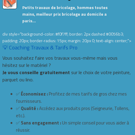
Petits travaux de bricolage, hommes toutes
mains, meilleur prix bricolage au domicile a
paris…
div style="background-color: #f0f7ff; border: 2px dashed #0056b3;
padding: 20px; border-radius: 15px; margin: 20px 0; text-align: center;">
💡 Coaching Travaux & Tarifs Pro
Vous souhaitez faire vos travaux vous-même mais vous
hésitez sur le matériel ?
Je vous conseille gratuitement
sur le choix de votre peinture,
parquet ou lino.
✅
Économisez :
Profitez de mes tarifs de gros chez mes
fournisseurs.
✅
Qualité :
Accédez aux produits pros (Seigneurie, Tollens,
etc.).
✅
Sans engagement :
Un simple conseil pour vous aider à
réussir.