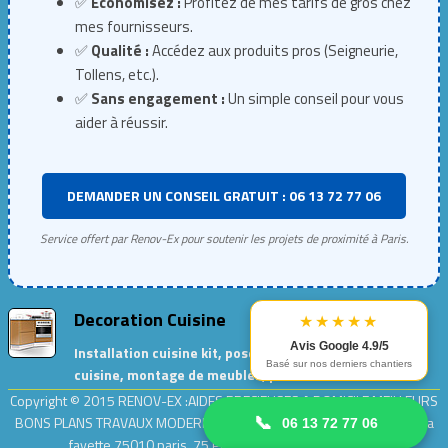
✅
Économisez :
Profitez de mes tarifs de gros chez
mes fournisseurs.
✅
Qualité :
Accédez aux produits pros (Seigneurie,
Tollens, etc.).
✅
Sans engagement :
Un simple conseil pour vous
aider à réussir.
DEMANDER UN CONSEIL GRATUIT : 06 13 72 77 06
Service offert par Renov-Ex pour soutenir les projets de proximité à Paris.
Decoration Cuisine
★★★★★
Avis Google 4.9/5
Installation cuisine kit, pose de meubles de
Basé sur nos derniers chantiers
cuisine, montage de meubles, peinture cuisine…
Copyright © 2015
RENOV-EX :AIDES PRECIEUSES A DOMICILE.MEILLEURS
BONS PLANS TRAVAUX MODERNES ET ECOLOGIQUES
| Adresse : rue la
📞
06 13 72 77 06
fayette 75010 paris, 75 Paris .| Entreprise
Renov-ex