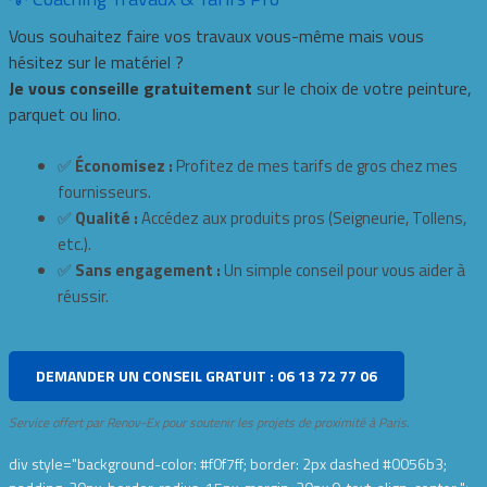
Vous souhaitez faire vos travaux vous-même mais vous
hésitez sur le matériel ?
Je vous conseille gratuitement
sur le choix de votre peinture,
parquet ou lino.
✅
Économisez :
Profitez de mes tarifs de gros chez mes
fournisseurs.
✅
Qualité :
Accédez aux produits pros (Seigneurie, Tollens,
etc.).
✅
Sans engagement :
Un simple conseil pour vous aider à
réussir.
DEMANDER UN CONSEIL GRATUIT : 06 13 72 77 06
Service offert par Renov-Ex pour soutenir les projets de proximité à Paris.
div style="background-color: #f0f7ff; border: 2px dashed #0056b3;