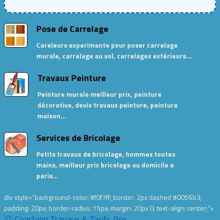
Pose de Carrelage
Careleurs experimente pour poser carrelage
murale, carrelage au sol, carrelages extérieurs…
Travaux Peinture
Peinture murale meilleur prix, peinture
décorative, devis travaux peinture, peinture
maison…
Services de Bricolage
Petits travaux de bricolage, hommes toutes
mains, meilleur prix bricolage au domicile a
paris…
div style="background-color: #f0f7ff; border: 2px dashed #0056b3;
padding: 20px; border-radius: 15px; margin: 20px 0; text-align: center;">
💡 Coaching Travaux & Tarifs Pro