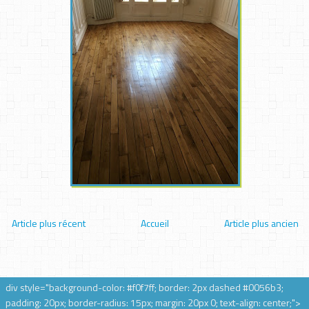
Article plus récent
Accueil
Article plus ancien
div style="background-color: #f0f7ff; border: 2px dashed #0056b3;
padding: 20px; border-radius: 15px; margin: 20px 0; text-align: center;">