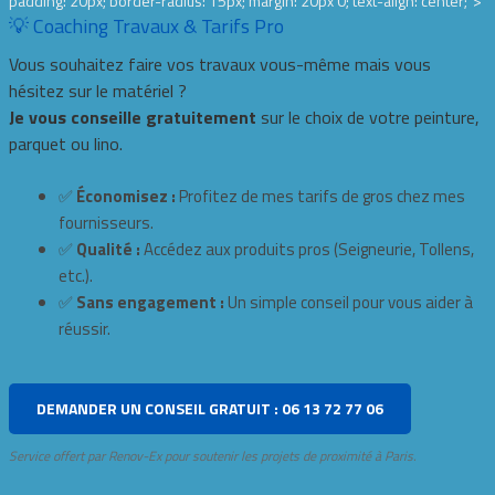
padding: 20px; border-radius: 15px; margin: 20px 0; text-align: center;">
💡 Coaching Travaux & Tarifs Pro
Vous souhaitez faire vos travaux vous-même mais vous
hésitez sur le matériel ?
Je vous conseille gratuitement
sur le choix de votre peinture,
parquet ou lino.
✅
Économisez :
Profitez de mes tarifs de gros chez mes
fournisseurs.
✅
Qualité :
Accédez aux produits pros (Seigneurie, Tollens,
etc.).
✅
Sans engagement :
Un simple conseil pour vous aider à
réussir.
DEMANDER UN CONSEIL GRATUIT : 06 13 72 77 06
Service offert par Renov-Ex pour soutenir les projets de proximité à Paris.