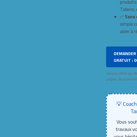
produits
Tollens, e
✅
Sans 
simple c
aider à r
DEMANDER 
GRATUIT : 0
Service offert par R
projets de proximité
💡 Coach
Ta
Vous souh
travaux 
vous hésite