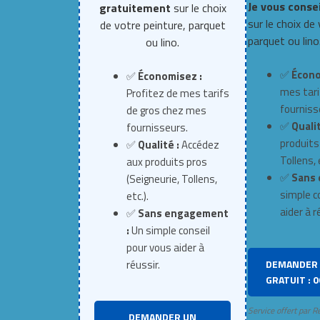
Je vous conse
gratuitement
sur le choix
sur le choix de
de votre peinture, parquet
parquet ou lino
ou lino.
✅
Écono
✅
Économisez :
mes tari
Profitez de mes tarifs
fourniss
de gros chez mes
✅
Qualit
fournisseurs.
produits
✅
Qualité :
Accédez
Tollens, e
aux produits pros
✅
Sans 
(Seigneurie, Tollens,
simple c
etc.).
aider à r
✅
Sans engagement
:
Un simple conseil
pour vous aider à
DEMANDER 
réussir.
GRATUIT : 0
Service offert par R
DEMANDER UN