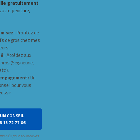
ille gratuitement
 votre peinture,
.
misez :
Profitez de
fs de gros chez mes
eurs.
é :
Accédez aux
 pros (Seigneurie,
tc.).
engagement :
Un
onseil pour vous
éussir.
UN CONSEIL
6 13 72 77 06
enov-Ex pour soutenir les