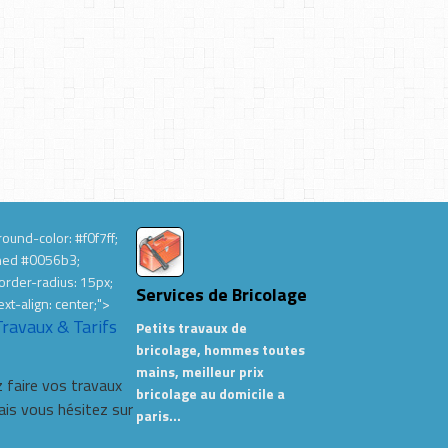
ound-color: #f0f7ff;
hed #0056b3;
order-radius: 15px;
Services de Bricolage
ext-align: center;">
Travaux & Tarifs
Petits travaux de
bricolage, hommes toutes
mains, meilleur prix
 faire vos travaux
bricolage au domicile a
s vous hésitez sur
paris…