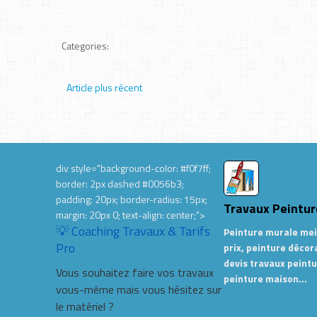
Categories:
Article plus récent
div style="background-color: #f0f7ff;
border: 2px dashed #0056b3;
padding: 20px; border-radius: 15px;
Travaux Peintur
margin: 20px 0; text-align: center;">
💡 Coaching Travaux & Tarifs
Peinture murale mei
Pro
prix, peinture décor
devis travaux peintu
Vous souhaitez faire vos travaux
peinture maison…
vous-même mais vous hésitez sur
le matériel ?