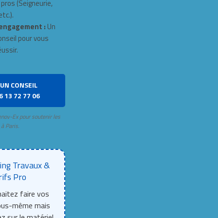
 pros (Seigneurie,
tc.).
engagement :
Un
onseil pour vous
éussir.
UN CONSEIL
6 13 72 77 06
enov-Ex pour soutenir les
 à Paris.
ing Travaux &
rifs Pro
aitez faire vos
vous-même mais
z sur le matériel