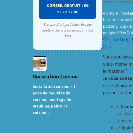
projets de proximité
CONSEIL GRATUIT : 06
13 72 77 06
div style="backgr
border: 2px das
Service offert par Renov-Ex pour
padding: 20px; b
soutenir les projets de proximité à
margin: 20px 0; t
Paris.
💡 Coaching 
Pro
Vous souhaitez
vous-même mai
le matériel ?
Decoration Cuisine
Je vous conse
sur le choix de
Installation cuisine kit,
parquet ou lino
pose de meubles de
cuisine, montage de
meubles, peinture
✅
Écono
cuisine…
mes tari
fourniss
✅
Qualit