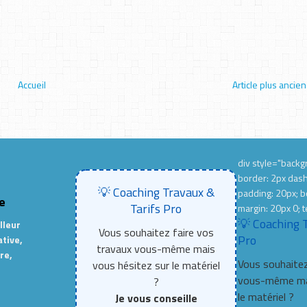
Accueil
Article plus ancien
div style="backgr
border: 2px das
💡 Coaching Travaux &
padding: 20px; b
e
Tarifs Pro
margin: 20px 0; t
💡 Coaching 
lleur
Vous souhaitez faire vos
Pro
ative,
travaux vous-même mais
re,
Vous souhaitez
vous hésitez sur le matériel
vous-même mai
?
le matériel ?
Je vous conseille