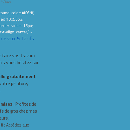
 à Paris.
ound-color: #f0f7ff;
hed #0056b3;
order-radius: 15px;
ext-align: center;">
Travaux & Tarifs
 faire vos travaux
s vous hésitez sur
ille gratuitement
 votre peinture,
.
misez :
Profitez de
fs de gros chez mes
eurs.
é :
Accédez aux