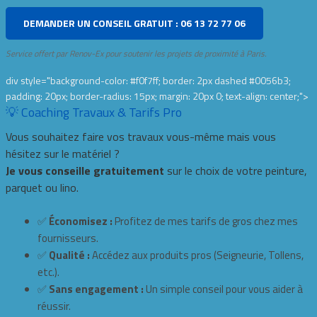
DEMANDER UN CONSEIL GRATUIT : 06 13 72 77 06
Service offert par Renov-Ex pour soutenir les projets de proximité à Paris.
div style="background-color: #f0f7ff; border: 2px dashed #0056b3;
padding: 20px; border-radius: 15px; margin: 20px 0; text-align: center;">
💡 Coaching Travaux & Tarifs Pro
Vous souhaitez faire vos travaux vous-même mais vous
hésitez sur le matériel ?
Je vous conseille gratuitement
sur le choix de votre peinture,
parquet ou lino.
✅
Économisez :
Profitez de mes tarifs de gros chez mes
fournisseurs.
✅
Qualité :
Accédez aux produits pros (Seigneurie, Tollens,
etc.).
✅
Sans engagement :
Un simple conseil pour vous aider à
réussir.