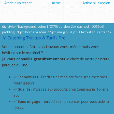
Article plus récent
Accueil
Article plus ancien
div style="background-color: #f0f7ff; border: 2px dashed #0056b3;
padding: 20px; border-radius: 15px; margin: 20px 0; text-align: center;">
💡 Coaching Travaux & Tarifs Pro
Vous souhaitez faire vos travaux vous-même mais vous
hésitez sur le matériel ?
Je vous conseille gratuitement
sur le choix de votre peinture,
parquet ou lino.
✅
Économisez :
Profitez de mes tarifs de gros chez mes
fournisseurs.
✅
Qualité :
Accédez aux produits pros (Seigneurie, Tollens,
etc.).
✅
Sans engagement :
Un simple conseil pour vous aider à
réussir.