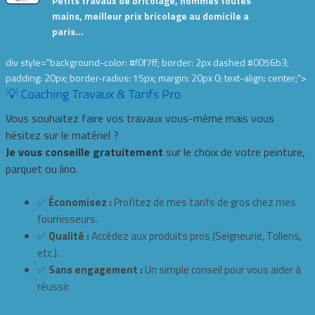
Petits travaux de bricolage, hommes toutes
mains, meilleur prix bricolage au domicile a
paris…
div style="background-color: #f0f7ff; border: 2px dashed #0056b3;
padding: 20px; border-radius: 15px; margin: 20px 0; text-align: center;">
💡 Coaching Travaux & Tarifs Pro
Vous souhaitez faire vos travaux vous-même mais vous
hésitez sur le matériel ?
Je vous conseille gratuitement
sur le choix de votre peinture,
parquet ou lino.
✅
Économisez :
Profitez de mes tarifs de gros chez mes
fournisseurs.
✅
Qualité :
Accédez aux produits pros (Seigneurie, Tollens,
etc.).
✅
Sans engagement :
Un simple conseil pour vous aider à
réussir.