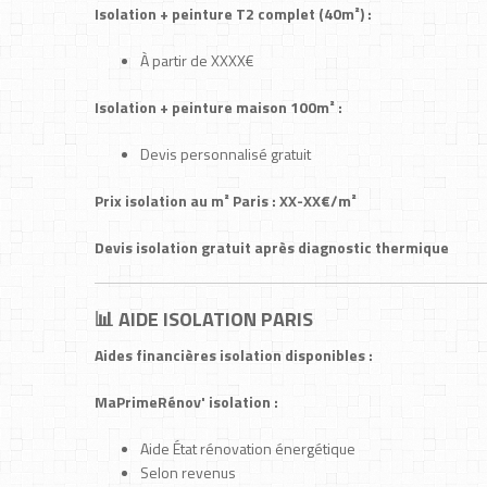
Isolation + peinture T2 complet (40m²) :
À partir de XXXX€
Isolation + peinture maison 100m² :
Devis personnalisé gratuit
Prix isolation au m² Paris : XX-XX€/m²
Devis isolation gratuit après diagnostic thermique
📊 AIDE ISOLATION PARIS
Aides financières isolation disponibles :
MaPrimeRénov' isolation :
Aide État rénovation énergétique
Selon revenus