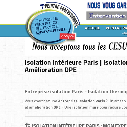
ACCUEIL
PEINTRE P
+20
Isolation Intérieure Paris | Isolat
Amélioration DPE
Entreprise isolation Paris - Isolation therm
Vous cherchez une
entreprise isolation Paris
? Un artisan
et
amélioration DPE
? Une
isolation murs
pour réduire vo
🏗️ ISOLATION INTÉRIEURE PARIS : MON EXP