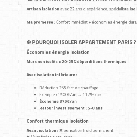
Artisan isolation
avec 22 ans d'expérience, spécialiste
iso
Ma promesse :
Confort immédiat + économies énergie durab
❄️ POURQUOI ISOLER APPARTEMENT PARIS ?
Économies énergie isolation
Murs non isolés = 20-25% déperditions thermiques
Avec isolation intérieure :
Réduction 25% facture chauffage
Exemple : 1500€/an → 1125€/an
Économie 375€/an
Retour investissement : 5-8 ans
Confort thermique isolation
Avant isolation :
❌ Sensation froid permanent
❌ Murs froids au toucher