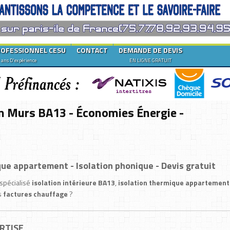
ROFESSIONNEL CESU
CONTACT
DEMANDE DE DEVIS
 ans D'expérience
EN LIGNE GRATUIT
ion Murs BA13 - Économies Énergie -
ique appartement - Isolation phonique - Devis gratuit
 spécialisé
isolation intérieure BA13
,
isolation thermique appartement
s
factures chauffage
?
ERTISE