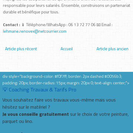
responsable pour leurs salariés. Ensemble, construisons un partenariat
durable et bénéfique pour tous.
Contact :
📱 Téléphone/WhatsApp : 06 13 72 77 06 📧 Email :
lehmane.renovex@netcourrier.com
Article plus récent
Accueil
Article plus ancien
div style="background-color: #f0f7ff; border: 2px dashed #0056b3;
padding: 20px; border-radius: 15px; margin: 20px 0; text-align: center;">
💡 Coaching Travaux & Tarifs Pro
Vous souhaitez faire vos travaux vous-même mais vous
hésitez sur le matériel ?
Je vous conseille gratuitement
sur le choix de votre peinture,
parquet ou lino.