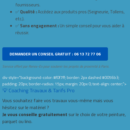
fournisseurs.
✅
Qualité :
Accédez aux produits pros (Seigneurie, Tollens,
etc.).
✅
Sans engagement :
Un simple conseil pour vous aider à
réussir.
DEMANDER UN CONSEIL GRATUIT : 06 13 72 77 06
Service offert par Renov-Ex pour soutenir les projets de proximité à Paris.
div style="background-color: #f0f7ff; border: 2px dashed #0056b3;
padding: 20px; border-radius: 15px; margin: 20px 0; text-align: center;">
💡 Coaching Travaux & Tarifs Pro
Vous souhaitez faire vos travaux vous-même mais vous
hésitez sur le matériel ?
Je vous conseille gratuitement
sur le choix de votre peinture,
parquet ou lino.