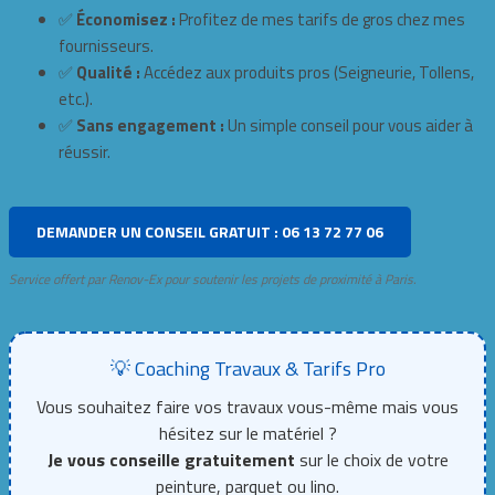
✅
Économisez :
Profitez de mes tarifs de gros chez mes
fournisseurs.
✅
Qualité :
Accédez aux produits pros (Seigneurie, Tollens,
etc.).
✅
Sans engagement :
Un simple conseil pour vous aider à
réussir.
DEMANDER UN CONSEIL GRATUIT : 06 13 72 77 06
Service offert par Renov-Ex pour soutenir les projets de proximité à Paris.
💡 Coaching Travaux & Tarifs Pro
Vous souhaitez faire vos travaux vous-même mais vous
hésitez sur le matériel ?
Je vous conseille gratuitement
sur le choix de votre
peinture, parquet ou lino.