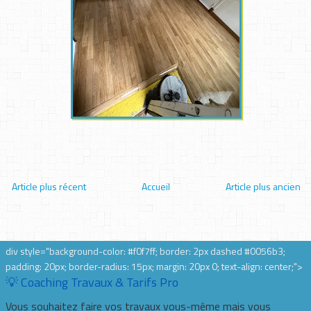
Article plus récent
Accueil
Article plus ancien
div style="background-color: #f0f7ff; border: 2px dashed #0056b3;
padding: 20px; border-radius: 15px; margin: 20px 0; text-align: center;">
💡 Coaching Travaux & Tarifs Pro
Vous souhaitez faire vos travaux vous-même mais vous