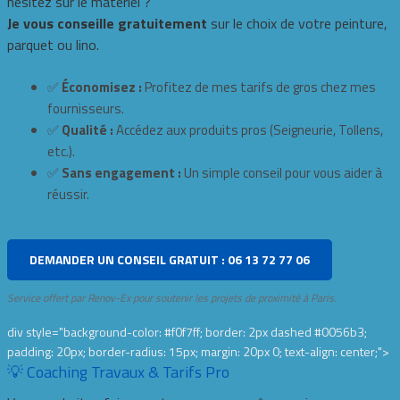
hésitez sur le matériel ?
Je vous conseille gratuitement
sur le choix de votre peinture,
parquet ou lino.
✅
Économisez :
Profitez de mes tarifs de gros chez mes
fournisseurs.
✅
Qualité :
Accédez aux produits pros (Seigneurie, Tollens,
etc.).
✅
Sans engagement :
Un simple conseil pour vous aider à
réussir.
DEMANDER UN CONSEIL GRATUIT : 06 13 72 77 06
Service offert par Renov-Ex pour soutenir les projets de proximité à Paris.
div style="background-color: #f0f7ff; border: 2px dashed #0056b3;
padding: 20px; border-radius: 15px; margin: 20px 0; text-align: center;">
💡 Coaching Travaux & Tarifs Pro