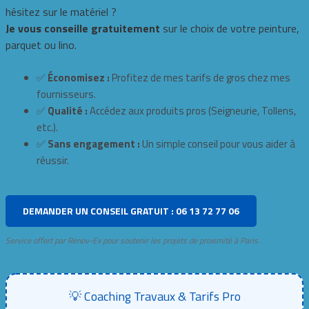
hésitez sur le matériel ?
Je vous conseille gratuitement
sur le choix de votre peinture,
parquet ou lino.
✅
Économisez :
Profitez de mes tarifs de gros chez mes
fournisseurs.
✅
Qualité :
Accédez aux produits pros (Seigneurie, Tollens,
etc.).
✅
Sans engagement :
Un simple conseil pour vous aider à
réussir.
DEMANDER UN CONSEIL GRATUIT : 06 13 72 77 06
Service offert par Renov-Ex pour soutenir les projets de proximité à Paris.
💡 Coaching Travaux & Tarifs Pro