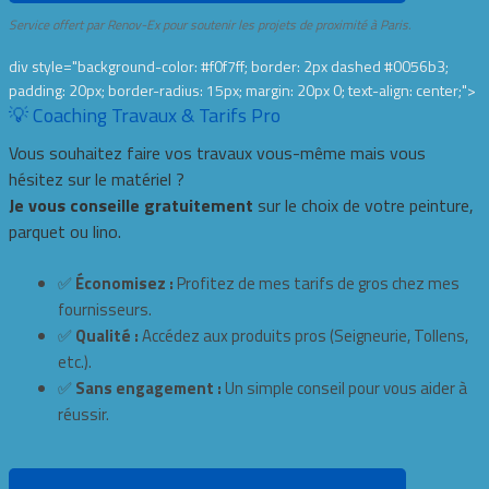
Service offert par Renov-Ex pour soutenir les projets de proximité à Paris.
div style="background-color: #f0f7ff; border: 2px dashed #0056b3;
padding: 20px; border-radius: 15px; margin: 20px 0; text-align: center;">
💡 Coaching Travaux & Tarifs Pro
Vous souhaitez faire vos travaux vous-même mais vous
hésitez sur le matériel ?
Je vous conseille gratuitement
sur le choix de votre peinture,
parquet ou lino.
✅
Économisez :
Profitez de mes tarifs de gros chez mes
fournisseurs.
✅
Qualité :
Accédez aux produits pros (Seigneurie, Tollens,
etc.).
✅
Sans engagement :
Un simple conseil pour vous aider à
réussir.