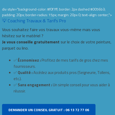
div style="background-color: #f0f7ff; border: 2px dashed #0056b3;
padding: 20px; border-radius: 15px; margin: 20px 0; text-align: center;">
💡 Coaching Travaux & Tarifs Pro
Vous souhaitez faire vos travaux vous-même mais vous
hésitez sur le matériel ?
Je vous conseille gratuitement
sur le choix de votre peinture,
parquet ou lino.
✅
Économisez :
Profitez de mes tarifs de gros chez mes
fournisseurs.
✅
Qualité :
Accédez aux produits pros (Seigneurie, Tollens,
etc.).
✅
Sans engagement :
Un simple conseil pour vous aider à
réussir.
DEMANDER UN CONSEIL GRATUIT : 06 13 72 77 06