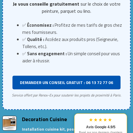
Je vous conseille gratuitement
sur le choix de votre
peinture, parquet ou lino.
✅
Économisez :
Profitez de mes tarifs de gros chez
mes fournisseurs.
✅
Qualité :
Accédez aux produits pros (Seigneurie,
Tollens, etc.).
✅
Sans engagement :
Un simple conseil pour vous
aider à réussir.
DEMANDER UN CONSEIL GRATUIT : 06 13 72 77 06
Service offert par Renov-Ex pour soutenir les projets de proximité à Paris.
Decoration Cuisine
★★★★★
Avis Google 4.9/5
Installation cuisine kit, pose de meubles de
Basé sur nos derniers chantiers