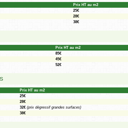
Prix HT au m2
25€
28€
38€
Prix HT au m2
85€
45€
52€
LS
Prix HT au m2
25€
28€
32€
(prix dégressif grandes surfaces)
38€