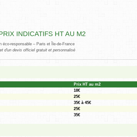
PRIX INDICATIFS HT AU M2
 éco-responsable – Paris et Île-de-France
et d'un devis officiel gratuit et personnalisé
Prix HT au m2
18€
25€
35€ à 45€
25€
35€