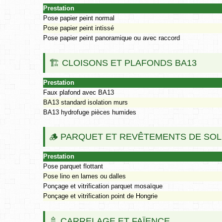
Prestation
Pose papier peint normal
Pose papier peint intissé
Pose papier peint panoramique ou avec raccord
🏗️ CLOISONS ET PLAFONDS BA13
Prestation
Faux plafond avec BA13
BA13 standard isolation murs
BA13 hydrofuge pièces humides
🪵 PARQUET ET REVÊTEMENTS DE SO
Prestation
Pose parquet flottant
Pose lino en lames ou dalles
Ponçage et vitrification parquet mosaïque
Ponçage et vitrification point de Hongrie
🚿 CARRELAGE ET FAÏENCE