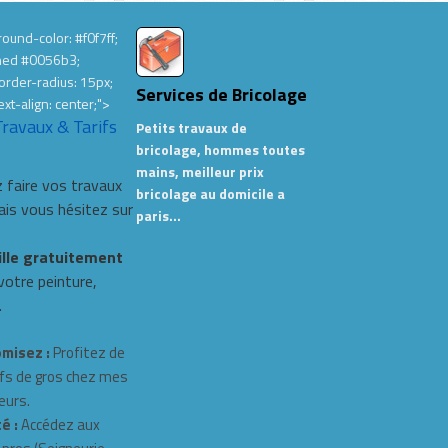
ound-color: #f0f7ff;
hed #0056b3;
order-radius: 15px;
Services de Bricolage
ext-align: center;">
Travaux & Tarifs
Petits travaux de
bricolage, hommes toutes
mains, meilleur prix
 faire vos travaux
bricolage au domicile a
s vous hésitez sur
paris…
ille gratuitement
 votre peinture,
.
misez :
Profitez de
fs de gros chez mes
eurs.
é :
Accédez aux