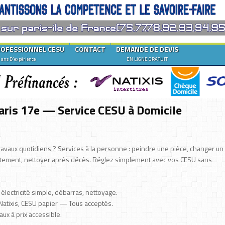
ROFESSIONNEL CESU
CONTACT
DEMANDE DE DEVIS
 ans D'expérience
EN LIGNE GRATUIT
Paris 17e — Service CESU à Domicile
avaux quotidiens ? Services à la personne : peindre une pièce, changer un
artement, nettoyer après décès. Réglez simplement avec vos CESU sans
lectricité simple, débarras, nettoyage.
tixis, CESU papier — Tous acceptés.
ux à prix accessible.