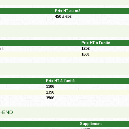
Prix HT au m2
45€ à 65€
Prix HT à l'unité
nt
125€
160€
Prix HT à l'unité
110€
135€
350€
-END
Supplément