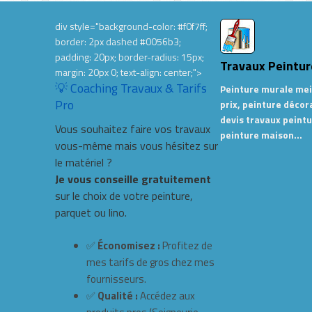
div style="background-color: #f0f7ff;
border: 2px dashed #0056b3;
padding: 20px; border-radius: 15px;
Travaux Peintur
margin: 20px 0; text-align: center;">
💡 Coaching Travaux & Tarifs
Peinture murale mei
Pro
prix, peinture décor
devis travaux peintu
Vous souhaitez faire vos travaux
peinture maison…
vous-même mais vous hésitez sur
le matériel ?
Je vous conseille gratuitement
sur le choix de votre peinture,
parquet ou lino.
✅
Économisez :
Profitez de
mes tarifs de gros chez mes
fournisseurs.
✅
Qualité :
Accédez aux