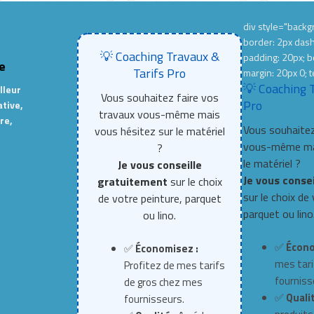
div style="backgr
border: 2px das
💡 Coaching Travaux &
padding: 20px; b
e
Tarifs Pro
margin: 20px 0; t
💡 Coaching 
lleur
Vous souhaitez faire vos
Pro
ative,
travaux vous-même mais
re,
Vous souhaitez
vous hésitez sur le matériel
vous-même mai
?
le matériel ?
Je vous conseille
Je vous conse
gratuitement
sur le choix
sur le choix de
de votre peinture, parquet
parquet ou lino
ou lino.
✅
Écono
✅
Économisez :
mes tari
Profitez de mes tarifs
fourniss
de gros chez mes
✅
Qualit
fournisseurs.