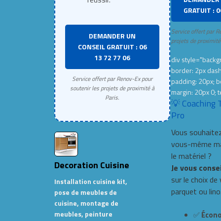
GRATUIT : 0
Service offert par R
DEMANDER UN
projets de proximité
CONSEIL GRATUIT : 06
13 72 77 06
div style="backgr
border: 2px das
Service offert par Renov-Ex pour
padding: 20px; b
soutenir les projets de proximité à
margin: 20px 0; t
Paris.
💡 Coaching 
Pro
Vous souhaitez
vous-même mai
le matériel ?
Decoration Cuisine
Je vous conse
sur le choix de
Installation cuisine kit,
parquet ou lino
pose de meubles de
cuisine, montage de
meubles, peinture
✅
Écono