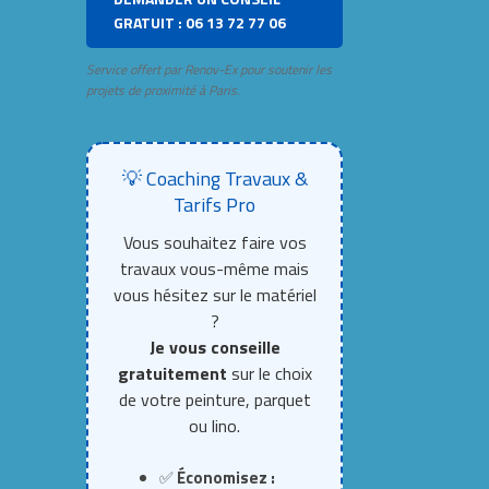
GRATUIT : 06 13 72 77 06
Service offert par Renov-Ex pour soutenir les
projets de proximité à Paris.
💡 Coaching Travaux &
Tarifs Pro
Vous souhaitez faire vos
travaux vous-même mais
vous hésitez sur le matériel
?
Je vous conseille
gratuitement
sur le choix
de votre peinture, parquet
ou lino.
✅
Économisez :