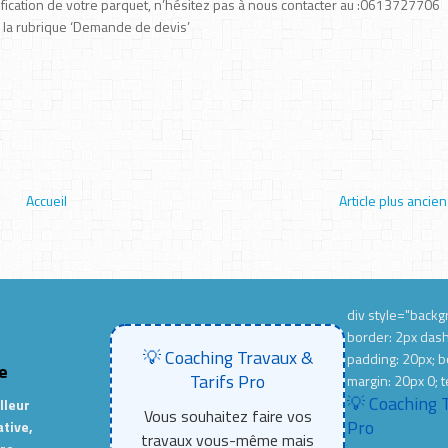
rification de votre parquet, n’hésitez pas à nous contacter au :0613727706
s la rubrique ‘Demande de devis’
Accueil
Article plus ancien
div style="backgr
border: 2px das
💡 Coaching Travaux &
padding: 20px; b
e
Tarifs Pro
margin: 20px 0; t
💡 Coaching 
lleur
Vous souhaitez faire vos
Pro
ative,
travaux vous-même mais