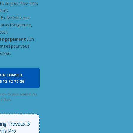
fs de gros chez mes
eurs.
é :
Accédez aux
 pros (Seigneurie,
tc.).
engagement :
Un
onseil pour vous
éussir.
UN CONSEIL
6 13 72 77 06
enov-Ex pour soutenir les
 à Paris.
ing Travaux &
rifs Pro