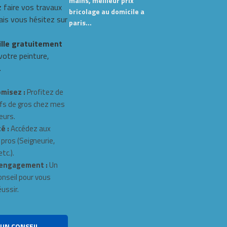
mains, meilleur prix
 faire vos travaux
bricolage au domicile a
s vous hésitez sur
paris…
ille gratuitement
 votre peinture,
.
misez :
Profitez de
fs de gros chez mes
eurs.
é :
Accédez aux
 pros (Seigneurie,
tc.).
engagement :
Un
onseil pour vous
éussir.
UN CONSEIL