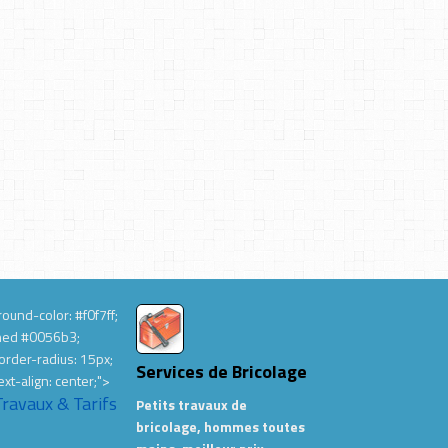
ound-color: #f0f7ff;
hed #0056b3;
order-radius: 15px;
Services de Bricolage
ext-align: center;">
Travaux & Tarifs
Petits travaux de
bricolage, hommes toutes