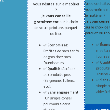
re,
Vous souhaitez
vous hésitez sur le matériel
vous-même mai
?
le matériel ?
Je vous conseille
Je vous conse
gratuitement
sur le choix
sur le choix de
de votre peinture, parquet
parquet ou lino
ou lino.
✅
Écono
✅
Économisez :
mes tari
Profitez de mes tarifs
fourniss
de gros chez mes
✅
Qualit
fournisseurs.
produits
✅
Qualité :
Accédez
Tollens, e
aux produits pros
✅
Sans 
(Seigneurie, Tollens,
simple c
etc.).
aider à r
✅
Sans engagement
:
Un simple conseil
pour vous aider à
DEMANDER 
réussir.