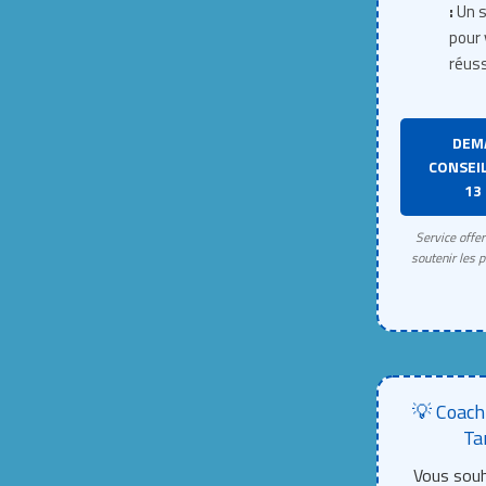
:
Un s
pour 
réuss
DEM
CONSEIL
13 
Service offe
soutenir les p
💡 Coach
Ta
Vous souh