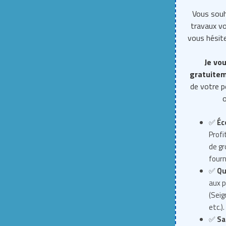
Vous souh
travaux 
vous hésite
Je vou
gratuite
de votre p
o
✅
Éc
Profi
de g
fourn
✅
Qu
aux p
(Seig
etc.).
✅
Sa