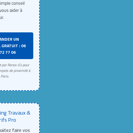
imple conseil
vous aider à
ir.
ANDER UN
 GRATUIT : 06
72 77 06
rt par Renov-Ex pour
rojets de proximité à
Paris.
ing Travaux &
rifs Pro
aitez faire vos