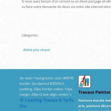
Si vous avez besoin d’un conseil ou un devis ponçage et vit
ou faire votre demande de devis via notre site internet dan
Categories:
Article plus récent
div style="background-color: #f0f7ff;
border: 2px dashed #0056b3;
padding: 20px; border-radius: 15px;
Travaux Peintur
margin: 20px 0; text-align: center;">
💡 Coaching Travaux & Tarifs
Peinture murale mei
Pro
prix, peinture décor