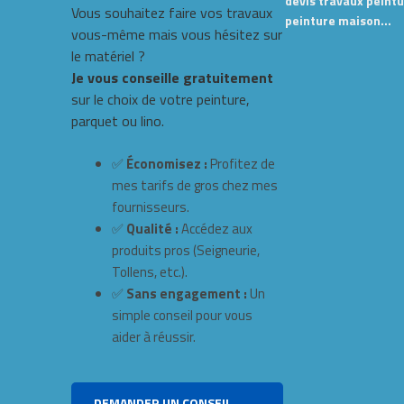
devis travaux peintu
Vous souhaitez faire vos travaux
peinture maison…
vous-même mais vous hésitez sur
le matériel ?
Je vous conseille gratuitement
sur le choix de votre peinture,
parquet ou lino.
✅
Économisez :
Profitez de
mes tarifs de gros chez mes
fournisseurs.
✅
Qualité :
Accédez aux
produits pros (Seigneurie,
Tollens, etc.).
✅
Sans engagement :
Un
simple conseil pour vous
aider à réussir.
DEMANDER UN CONSEIL