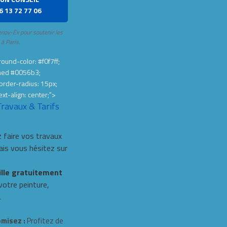
6 13 72 77 06
enov-Ex pour soutenir les
 à Paris.
ound-color: #f0f7ff;
hed #0056b3;
order-radius: 15px;
ext-align: center;">
Travaux & Tarifs
 faire vos travaux
s vous hésitez sur
ille gratuitement
 votre peinture,
.
misez :
Profitez de