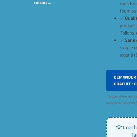
cuisine…
mes tari
fourniss
✅
Qualit
produits
Tollens, e
✅
Sans 
simple c
aider à r
DEMANDER 
GRATUIT : 0
Service offert par R
projets de proximité
💡 Coach
Ta