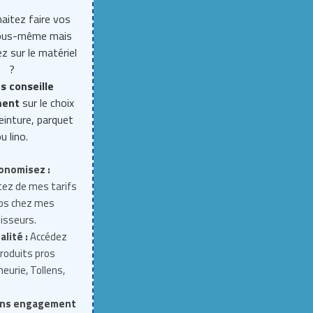
aitez faire vos
vous-même mais
z sur le matériel
?
s conseille
ment
sur le choix
einture, parquet
u lino.
onomisez :
tez de mes tarifs
ros chez mes
isseurs.
alité :
Accédez
roduits pros
neurie, Tollens,
ns engagement