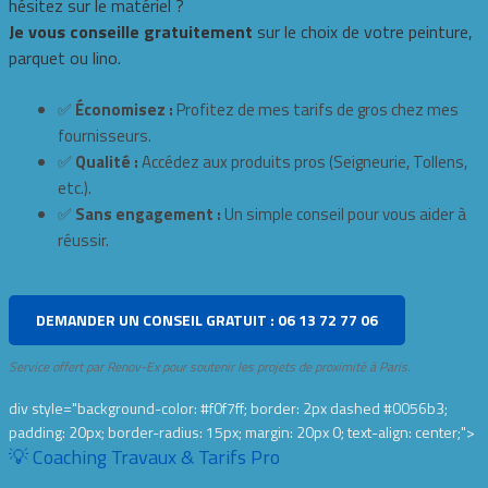
hésitez sur le matériel ?
Je vous conseille gratuitement
sur le choix de votre peinture,
parquet ou lino.
✅
Économisez :
Profitez de mes tarifs de gros chez mes
fournisseurs.
✅
Qualité :
Accédez aux produits pros (Seigneurie, Tollens,
etc.).
✅
Sans engagement :
Un simple conseil pour vous aider à
réussir.
DEMANDER UN CONSEIL GRATUIT : 06 13 72 77 06
Service offert par Renov-Ex pour soutenir les projets de proximité à Paris.
div style="background-color: #f0f7ff; border: 2px dashed #0056b3;
padding: 20px; border-radius: 15px; margin: 20px 0; text-align: center;">
💡 Coaching Travaux & Tarifs Pro