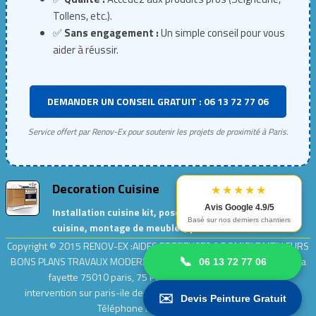
Tollens, etc.).
✅
Sans engagement :
Un simple conseil pour vous
aider à réussir.
DEMANDER UN CONSEIL GRATUIT : 06 13 72 77 06
Service offert par Renov-Ex pour soutenir les projets de proximité à Paris.
Decoration Cuisine
★★★★★
Avis Google 4.9/5
Installation cuisine kit, pose de meubles de
Basé sur nos derniers chantiers
cuisine, montage de meubles, peinture cuisine…
Copyright © 2015
RENOV-EX :AIDES PRECIEUSES A DOMICILE.MEILLEURS
BONS PLANS TRAVAUX MODERNES ET ECOLOGIQUES
| Adresse : rue la
📞
06 13 72 77 06
fayette 75010 paris, 75 Paris .| Entreprise
Renov-ex
intervention sur paris-ile de france [ 75,77,78,91,92,93,94,95]
|
✉️
Devis Peinture Gratuit
Téléphone : 0 9 54 64 64 55.