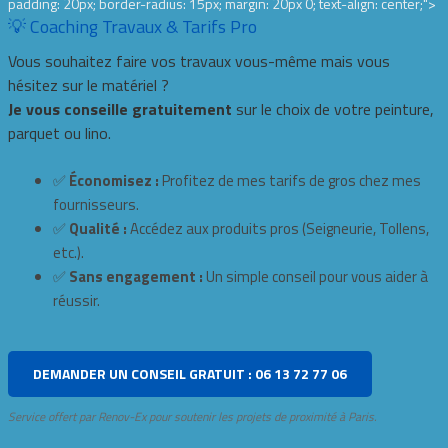
padding: 20px; border-radius: 15px; margin: 20px 0; text-align: center;">
💡 Coaching Travaux & Tarifs Pro
Vous souhaitez faire vos travaux vous-même mais vous
hésitez sur le matériel ?
Je vous conseille gratuitement
sur le choix de votre peinture,
parquet ou lino.
✅
Économisez :
Profitez de mes tarifs de gros chez mes
fournisseurs.
✅
Qualité :
Accédez aux produits pros (Seigneurie, Tollens,
etc.).
✅
Sans engagement :
Un simple conseil pour vous aider à
réussir.
DEMANDER UN CONSEIL GRATUIT : 06 13 72 77 06
Service offert par Renov-Ex pour soutenir les projets de proximité à Paris.