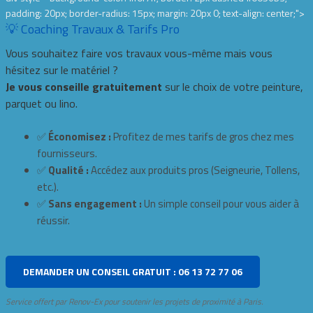
padding: 20px; border-radius: 15px; margin: 20px 0; text-align: center;">
💡 Coaching Travaux & Tarifs Pro
Vous souhaitez faire vos travaux vous-même mais vous
hésitez sur le matériel ?
Je vous conseille gratuitement
sur le choix de votre peinture,
parquet ou lino.
✅
Économisez :
Profitez de mes tarifs de gros chez mes
fournisseurs.
✅
Qualité :
Accédez aux produits pros (Seigneurie, Tollens,
etc.).
✅
Sans engagement :
Un simple conseil pour vous aider à
réussir.
DEMANDER UN CONSEIL GRATUIT : 06 13 72 77 06
Service offert par Renov-Ex pour soutenir les projets de proximité à Paris.