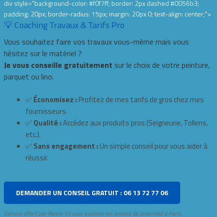
div style="background-color: #f0f7ff; border: 2px dashed #0056b3;
padding: 20px; border-radius: 15px; margin: 20px 0; text-align: center;">
💡 Coaching Travaux & Tarifs Pro
Vous souhaitez faire vos travaux vous-même mais vous
hésitez sur le matériel ?
Je vous conseille gratuitement
sur le choix de votre peinture,
parquet ou lino.
✅
Économisez :
Profitez de mes tarifs de gros chez mes
fournisseurs.
✅
Qualité :
Accédez aux produits pros (Seigneurie, Tollens,
etc.).
✅
Sans engagement :
Un simple conseil pour vous aider à
réussir.
DEMANDER UN CONSEIL GRATUIT : 06 13 72 77 06
Service offert par Renov-Ex pour soutenir les projets de proximité à Paris.