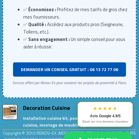
✅
Économisez :
Profitez de mes tarifs de gros chez
mes fournisseurs.
✅
Qualité :
Accédez aux produits pros (Seigneurie,
Tollens, etc.).
✅
Sans engagement :
Un simple conseil pour vous
aider à réussir.
DEMANDER UN CONSEIL GRATUIT : 06 13 72 77 06
Service offert par Renov-Ex pour soutenir les projets de proximité à Paris.
Decoration Cuisine
★★★★★
Avis Google 4.9/5
Installation cuisine kit, pose de meubles de
Basé sur nos derniers chantiers
cuisine, montage de meubles, peinture cuisine…
Copyright © 2015
RENOV-EX :AIDES PRECIEUSES A DOMICILE.MEILLEURS