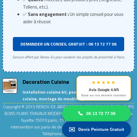
Tollens, etc.).
✅
Sans engagement :
Un simple conseil pour vous
aider à réussir.
DEMANDER UN CONSEIL GRATUIT : 06 13 72 77 06
Service offert par Renov-Ex pour soutenir les projets de proximité à Paris.
Decoration Cuisine
★★★★★
Avis Google 4.9/5
Installation cuisine kit, pose de meubles de
Basé sur nos derniers chantiers
cuisine, montage de meubles, peinture cuisine…
Copyright © 2015
RENOV-EX :AIDES PRECIEUSES A DOMICILE.MEILLEURS
BONS PLANS TRAVAUX MODERNES ET ECOLOGIQUES
| Adresse : rue la
📞
06 13 72 77 06
fayette 75010 paris, 75 Paris .| Entreprise
Renov-ex
intervention sur paris-ile de france [ 75,77,78,91,92,93,94,95]
|
✉️
Devis Peinture Gratuit
Téléphone : 0 9 54 64 64 55.