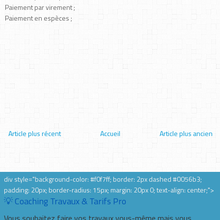
Paiement par virement ;
Paiement en espèces ;
Article plus récent
Accueil
Article plus ancien
div style="background-color: #f0f7ff; border: 2px dashed #0056b3;
padding: 20px; border-radius: 15px; margin: 20px 0; text-align: center;">
💡 Coaching Travaux & Tarifs Pro
Vous souhaitez faire vos travaux vous-même mais vous