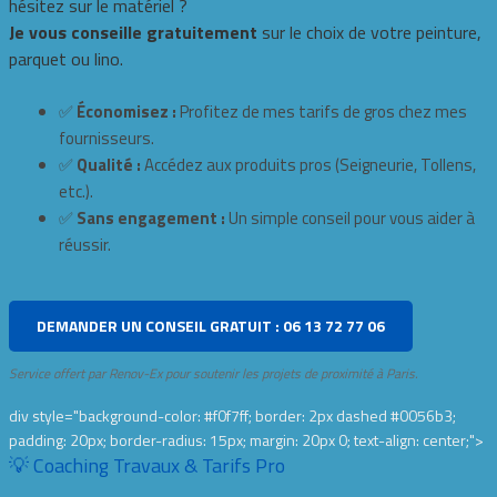
hésitez sur le matériel ?
Je vous conseille gratuitement
sur le choix de votre peinture,
parquet ou lino.
✅
Économisez :
Profitez de mes tarifs de gros chez mes
fournisseurs.
✅
Qualité :
Accédez aux produits pros (Seigneurie, Tollens,
etc.).
✅
Sans engagement :
Un simple conseil pour vous aider à
réussir.
DEMANDER UN CONSEIL GRATUIT : 06 13 72 77 06
Service offert par Renov-Ex pour soutenir les projets de proximité à Paris.
div style="background-color: #f0f7ff; border: 2px dashed #0056b3;
padding: 20px; border-radius: 15px; margin: 20px 0; text-align: center;">
💡 Coaching Travaux & Tarifs Pro