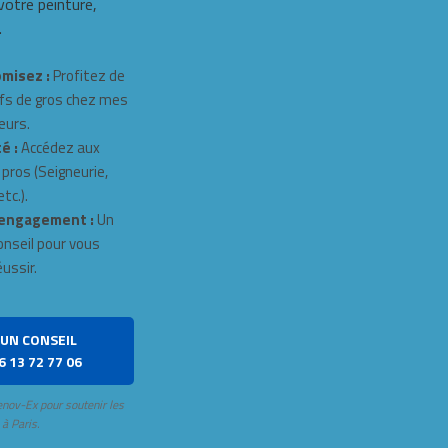
 votre peinture,
.
misez :
Profitez de
fs de gros chez mes
eurs.
é :
Accédez aux
 pros (Seigneurie,
tc.).
engagement :
Un
onseil pour vous
éussir.
UN CONSEIL
6 13 72 77 06
enov-Ex pour soutenir les
 à Paris.