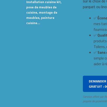
sur le choix de
Installation cuisine kit,
parquet ou lino
pose de meubles de
cuisine, montage de
meubles, peinture
✅
Écono
cuisine…
mes tari
fourniss
✅
Qualit
produits
Tollens, e
✅
Sans 
simple c
aider à r
DEMANDER 
GRATUIT : 0
Service offert par R
projets de proximité