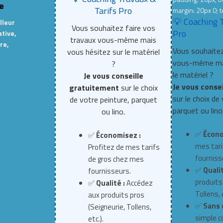
e
Tarifs Pro
margin: 20px 0; t
💡 Coaching 
lleur
Vous souhaitez faire vos
Pro
ative,
travaux vous-même mais
re,
Vous souhaitez
vous hésitez sur le matériel
vous-même mai
?
le matériel ?
Je vous conseille
Je vous conse
gratuitement
sur le choix
sur le choix de
de votre peinture, parquet
parquet ou lino
ou lino.
✅
Écono
✅
Économisez :
mes tari
Profitez de mes tarifs
fourniss
de gros chez mes
✅
Qualit
fournisseurs.
produits
✅
Qualité :
Accédez
Tollens, e
aux produits pros
✅
Sans 
(Seigneurie, Tollens,
simple c
etc.).