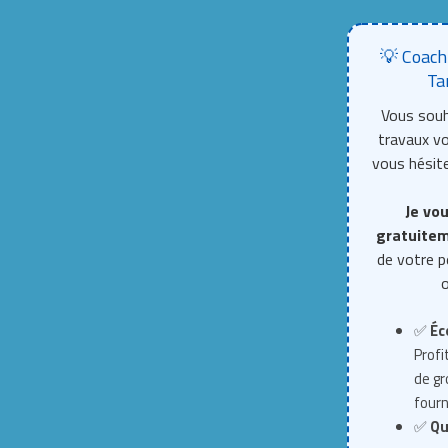
💡 Coach
Ta
Vous souh
travaux 
vous hésite
Je vou
gratuite
de votre p
o
✅
Éc
Profi
de g
fourn
✅
Qu