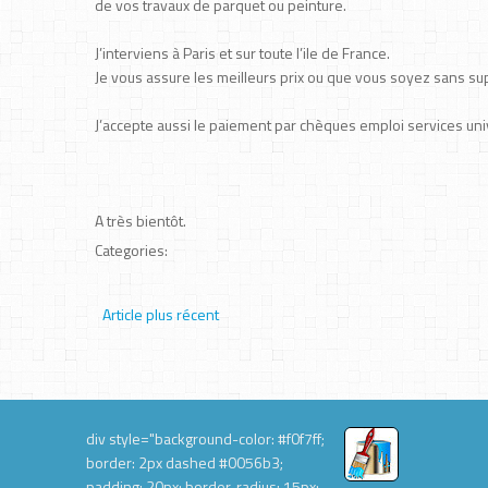
de vos travaux de parquet ou peinture.
J’interviens à Paris et sur toute l’ile de France.
Je vous assure les meilleurs prix ou que vous soyez sans su
J’accepte aussi le paiement par chèques emploi services uni
A très bientôt.
Categories:
Article plus récent
div style="background-color: #f0f7ff;
border: 2px dashed #0056b3;
padding: 20px; border-radius: 15px;