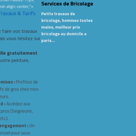
Services de Bricolage
ext-align: center;">
Travaux & Tarifs
Petits travaux de
bricolage, hommes toutes
mains, meilleur prix
 faire vos travaux
bricolage au domicile a
s vous hésitez sur
paris…
ille gratuitement
 votre peinture,
.
misez :
Profitez de
fs de gros chez mes
eurs.
é :
Accédez aux
 pros (Seigneurie,
tc.).
engagement :
Un
onseil pour vous