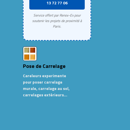
13 72 77 06
Service offert par Renov-Ex pour
soutenir les projets de proximité à
Paris.
Pose de Carrelage
Careleurs experimente
pour poser carrelage
murale, carrelage au sol,
carrelages extérieurs…