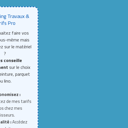
ing Travaux &
rifs Pro
aitez faire vos
vous-même mais
z sur le matériel
?
s conseille
ment
sur le choix
einture, parquet
u lino.
onomisez :
tez de mes tarifs
ros chez mes
isseurs.
alité :
Accédez