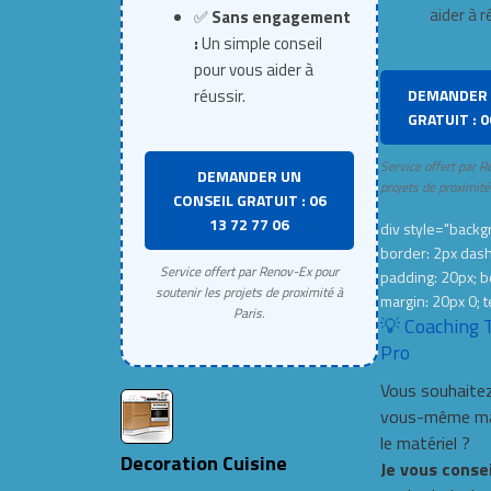
aider à r
✅
Sans engagement
:
Un simple conseil
pour vous aider à
DEMANDER 
réussir.
GRATUIT : 0
Service offert par R
DEMANDER UN
projets de proximité
CONSEIL GRATUIT : 06
13 72 77 06
div style="backgr
border: 2px das
Service offert par Renov-Ex pour
padding: 20px; b
soutenir les projets de proximité à
margin: 20px 0; t
Paris.
💡 Coaching 
Pro
Vous souhaitez
vous-même mai
le matériel ?
Decoration Cuisine
Je vous conse