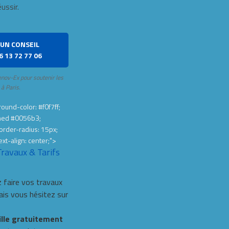
éussir.
UN CONSEIL
6 13 72 77 06
enov-Ex pour soutenir les
 à Paris.
ound-color: #f0f7ff;
hed #0056b3;
order-radius: 15px;
ext-align: center;">
Travaux & Tarifs
 faire vos travaux
s vous hésitez sur
ille gratuitement