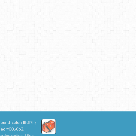
ound-color: #f0f7ff;
hed #0056b3;
order-radius: 15px;