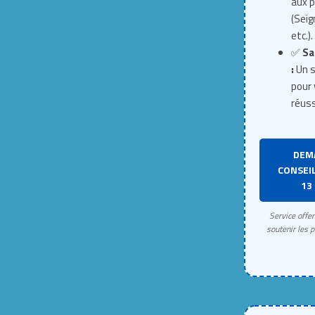
aux p
(Seig
etc.).
✅
Sa
:
Un s
pour 
réuss
DEM
CONSEIL
13 
Service offe
soutenir les p