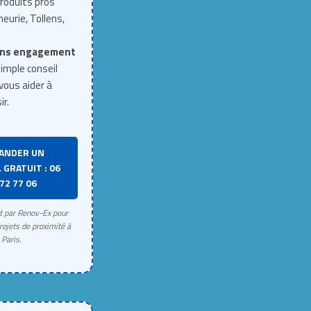
roduits pros
neurie, Tollens,
ns engagement
imple conseil
vous aider à
ir.
ANDER UN
 GRATUIT : 06
72 77 06
rt par Renov-Ex pour
rojets de proximité à
Paris.