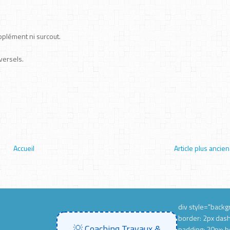
pplément ni surcout.
versels.
Accueil
Article plus ancien
div style="backgr
border: 2px das
💡 Coaching Travaux &
padding: 20px; b