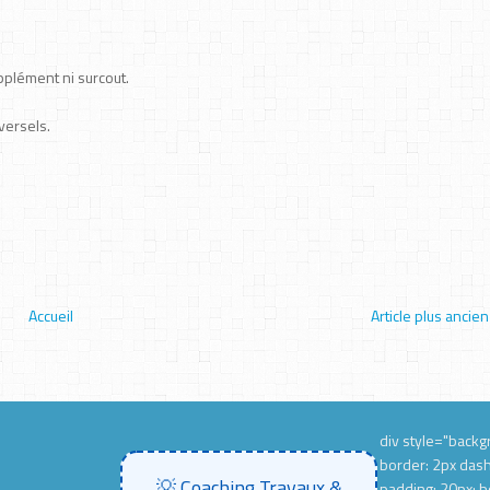
pplément ni surcout.
versels.
Accueil
Article plus ancien
div style="backgr
border: 2px das
💡 Coaching Travaux &
padding: 20px; b