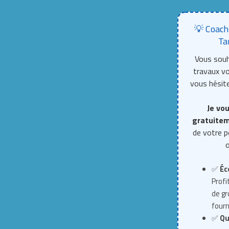
💡 Coach
Ta
Vous souh
travaux 
vous hésite
Je vou
gratuite
de votre p
o
✅
Éc
Profi
de g
fourn
✅
Qu