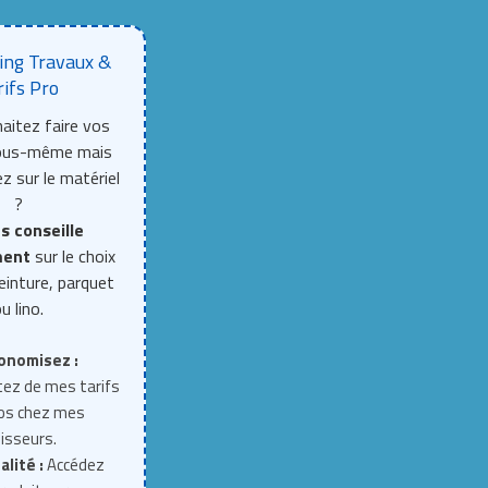
ing Travaux &
rifs Pro
aitez faire vos
vous-même mais
z sur le matériel
?
s conseille
ment
sur le choix
einture, parquet
u lino.
onomisez :
tez de mes tarifs
ros chez mes
isseurs.
alité :
Accédez