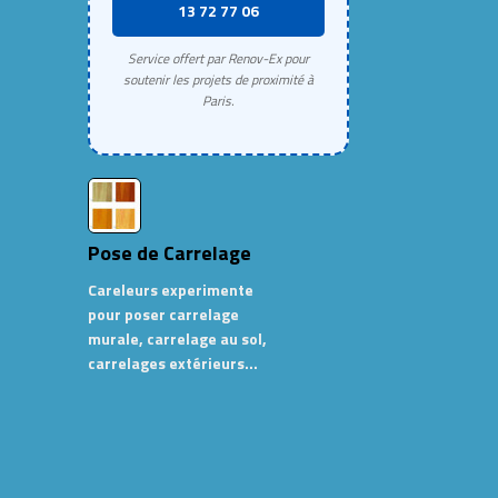
13 72 77 06
Service offert par Renov-Ex pour
soutenir les projets de proximité à
Paris.
Pose de Carrelage
Careleurs experimente
pour poser carrelage
murale, carrelage au sol,
carrelages extérieurs…