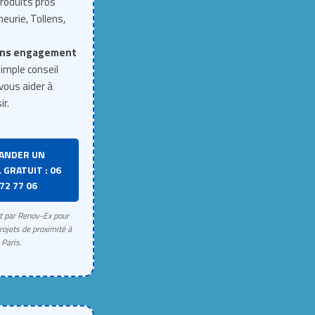
roduits pros
neurie, Tollens,
ns engagement
imple conseil
vous aider à
ir.
ANDER UN
 GRATUIT : 06
72 77 06
rt par Renov-Ex pour
rojets de proximité à
Paris.