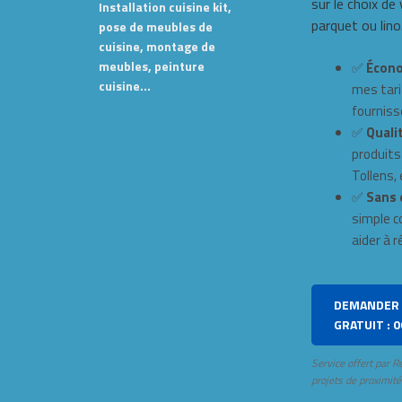
sur le choix de
Installation cuisine kit,
parquet ou lino
pose de meubles de
cuisine, montage de
meubles, peinture
✅
Écono
cuisine…
mes tari
fourniss
✅
Qualit
produits
Tollens, e
✅
Sans 
simple c
aider à r
DEMANDER 
GRATUIT : 0
Service offert par R
projets de proximité