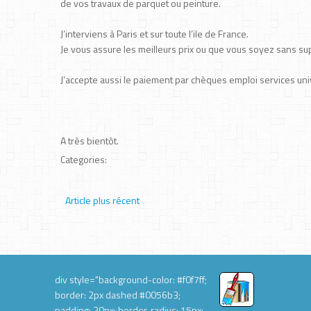
de vos travaux de parquet ou peinture.
J’interviens à Paris et sur toute l’ile de France.
Je vous assure les meilleurs prix ou que vous soyez sans su
J’accepte aussi le paiement par chèques emploi services uni
A très bientôt.
Categories:
Article plus récent
div style="background-color: #f0f7ff;
border: 2px dashed #0056b3;
padding: 20px; border-radius: 15px;