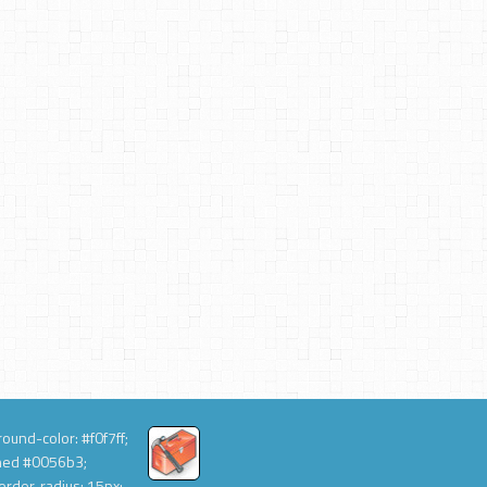
ound-color: #f0f7ff;
hed #0056b3;
order-radius: 15px;