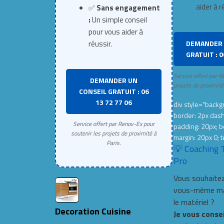
aider à r
✅
Sans engagement
:
Un simple conseil
pour vous aider à
DEMANDER 
réussir.
GRATUIT : 0
Service offert par R
DEMANDER UN
projets de proximité
CONSEIL GRATUIT : 06
13 72 77 06
div style="backgr
border: 2px das
Service offert par Renov-Ex pour
padding: 20px; b
soutenir les projets de proximité à
margin: 20px 0; t
Paris.
💡 Coaching 
Pro
Vous souhaitez
vous-même mai
le matériel ?
Decoration Cuisine
Je vous conse