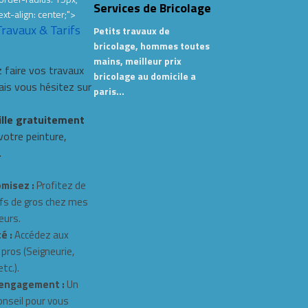
Services de Bricolage
ext-align: center;">
Travaux & Tarifs
Petits travaux de
bricolage, hommes toutes
mains, meilleur prix
 faire vos travaux
bricolage au domicile a
s vous hésitez sur
paris…
ille gratuitement
 votre peinture,
.
misez :
Profitez de
fs de gros chez mes
eurs.
é :
Accédez aux
 pros (Seigneurie,
tc.).
engagement :
Un
onseil pour vous