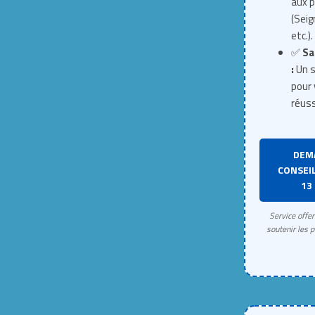
aux p
(Seig
etc.).
✅
Sa
:
Un s
pour 
réuss
DEM
CONSEIL
13 
Service offe
soutenir les p