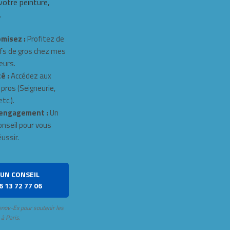
 votre peinture,
.
misez :
Profitez de
fs de gros chez mes
eurs.
é :
Accédez aux
 pros (Seigneurie,
tc.).
engagement :
Un
onseil pour vous
éussir.
UN CONSEIL
6 13 72 77 06
enov-Ex pour soutenir les
 à Paris.