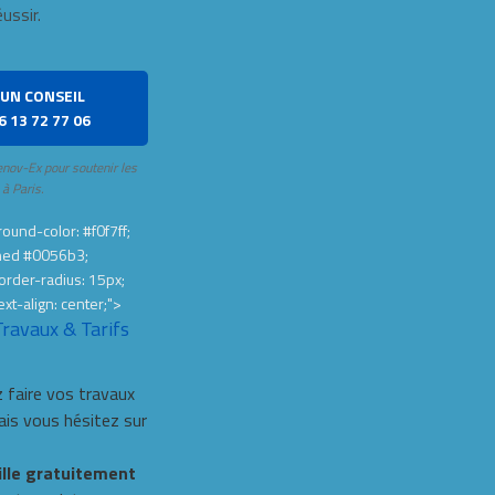
éussir.
UN CONSEIL
6 13 72 77 06
enov-Ex pour soutenir les
 à Paris.
ound-color: #f0f7ff;
hed #0056b3;
order-radius: 15px;
ext-align: center;">
Travaux & Tarifs
 faire vos travaux
s vous hésitez sur
ille gratuitement