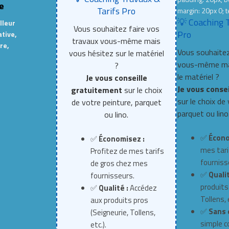
e
Tarifs Pro
margin: 20px 0; t
💡 Coaching 
lleur
Vous souhaitez faire vos
Pro
ative,
travaux vous-même mais
re,
Vous souhaitez
vous hésitez sur le matériel
vous-même mai
?
le matériel ?
Je vous conseille
Je vous conse
gratuitement
sur le choix
sur le choix de
de votre peinture, parquet
parquet ou lino
ou lino.
✅
Écono
✅
Économisez :
mes tari
Profitez de mes tarifs
fourniss
de gros chez mes
✅
Qualit
fournisseurs.
produits
✅
Qualité :
Accédez
Tollens, e
aux produits pros
✅
Sans 
(Seigneurie, Tollens,
simple c
etc.).