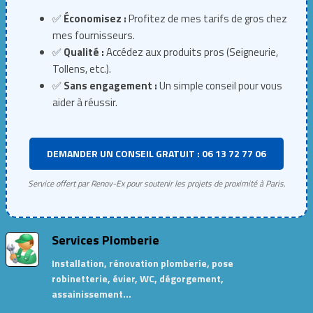
✅
Économisez :
Profitez de mes tarifs de gros chez
mes fournisseurs.
✅
Qualité :
Accédez aux produits pros (Seigneurie,
Tollens, etc.).
✅
Sans engagement :
Un simple conseil pour vous
aider à réussir.
DEMANDER UN CONSEIL GRATUIT : 06 13 72 77 06
Service offert par Renov-Ex pour soutenir les projets de proximité à Paris.
Services Plomberie
Installation, rénovation plomberie, pose
robinetterie, évier, WC, dégorgement,
assainissement…