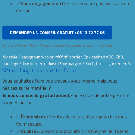
✅
Sans engagement :
Un simple conseil pour vous aider à
réussir.
DEMANDER UN CONSEIL GRATUIT : 06 13 72 77 06
Service offert par Renov-Ex pour soutenir les projets de proximité à Paris.
div style="background-color: #f0f7ff; border: 2px dashed #0056b3;
padding: 20px; border-radius: 15px; margin: 20px 0; text-align: center;">
💡 Coaching Travaux & Tarifs Pro
Vous souhaitez faire vos travaux vous-même mais vous
hésitez sur le matériel ?
Je vous conseille gratuitement
sur le choix de votre peinture,
parquet ou lino.
✅
Économisez :
Profitez de mes tarifs de gros chez mes
fournisseurs.
✅
Qualité :
Accédez aux produits pros (Seigneurie, Tollens,