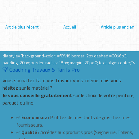
Article plus récent
Accueil
Article plus ancien
div style="background-color: #f0f7ff; border: 2px dashed #0056b3;
padding: 20px; border-radius: 15px; margin: 20px 0; text-align: center;">
💡 Coaching Travaux & Tarifs Pro
Vous souhaitez faire vos travaux vous-même mais vous
hésitez sur le matériel ?
Je vous conseille gratuitement
sur le choix de votre peinture,
parquet ou lino.
✅
Économisez :
Profitez de mes tarifs de gros chez mes
fournisseurs.
✅
Qualité :
Accédez aux produits pros (Seigneurie, Tollens,