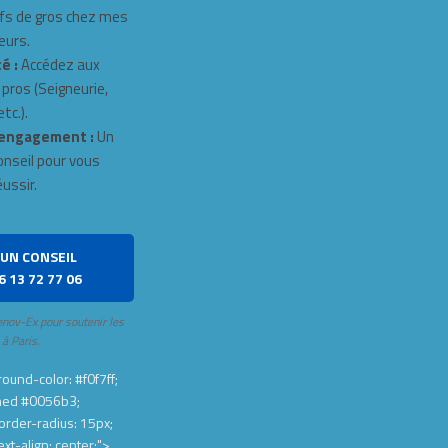
fs de gros chez mes
eurs.
é :
Accédez aux
 pros (Seigneurie,
tc.).
engagement :
Un
onseil pour vous
éussir.
UN CONSEIL
6 13 72 77 06
enov-Ex pour soutenir les
 à Paris.
ound-color: #f0f7ff;
hed #0056b3;
order-radius: 15px;
ext-align: center;">