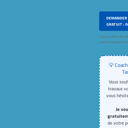
DEMANDER 
GRATUIT : 0
Service offert par R
projets de proximité
💡 Coach
Ta
Vous souh
travaux 
vous hésite
Je vou
gratuite
de votre p