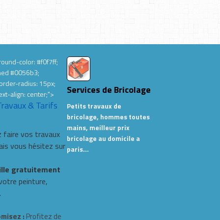
ound-color: #f0f7ff;
hed #0056b3;
order-radius: 15px;
Services de Bricolage
ext-align: center;">
Travaux & Tarifs
Petits travaux de
bricolage, hommes toutes
mains, meilleur prix
 faire vos travaux
bricolage au domicile a
s vous hésitez sur
paris…
ille gratuitement
 votre peinture,
.
misez :
Profitez de