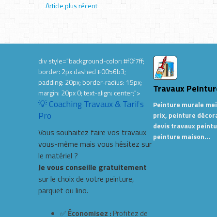
Article plus récent
div style="background-color: #f0f7ff;
border: 2px dashed #0056b3;
padding: 20px; border-radius: 15px;
Travaux Peintur
margin: 20px 0; text-align: center;">
💡 Coaching Travaux & Tarifs
Peinture murale mei
Pro
prix, peinture décor
devis travaux peintu
Vous souhaitez faire vos travaux
peinture maison…
vous-même mais vous hésitez sur
le matériel ?
Je vous conseille gratuitement
sur le choix de votre peinture,
parquet ou lino.
✅
Économisez :
Profitez de