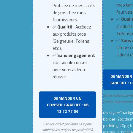
mes tari
Profitez de mes tarifs
fourniss
de gros chez mes
✅
Qualit
fournisseurs.
produits
✅
Qualité :
Accédez
Tollens, e
aux produits pros
✅
Sans 
(Seigneurie, Tollens,
simple c
etc.).
aider à r
✅
Sans engagement
:
Un simple conseil
pour vous aider à
DEMANDER 
réussir.
GRATUIT : 0
Service offert par R
DEMANDER UN
projets de proximité
CONSEIL GRATUIT : 06
13 72 77 06
div style="backgr
border: 2px das
Service offert par Renov-Ex pour
padding: 20px; b
soutenir les projets de proximité à
margin: 20px 0; t