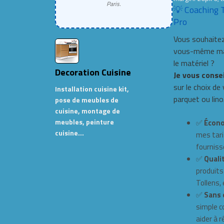
Paris.
💡 Coaching 
Pro
Vous souhaitez
vous-même mai
le matériel ?
Decoration Cuisine
Je vous conse
sur le choix de
Installation cuisine kit,
parquet ou lino
pose de meubles de
cuisine, montage de
meubles, peinture
✅
Écono
cuisine…
mes tari
fourniss
✅
Qualit
produits
Tollens, e
✅
Sans 
simple c
aider à r