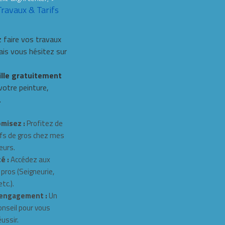
Travaux & Tarifs
 faire vos travaux
s vous hésitez sur
ille gratuitement
 votre peinture,
.
misez :
Profitez de
fs de gros chez mes
eurs.
é :
Accédez aux
 pros (Seigneurie,
tc.).
engagement :
Un
onseil pour vous
éussir.