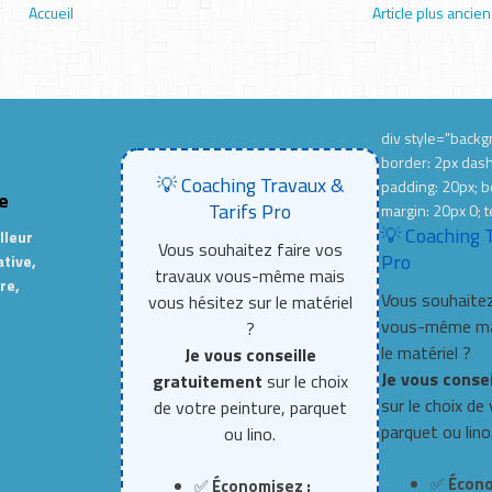
Accueil
Article plus ancien
div style="backgr
border: 2px das
💡 Coaching Travaux &
padding: 20px; b
e
Tarifs Pro
margin: 20px 0; t
💡 Coaching 
lleur
Vous souhaitez faire vos
Pro
ative,
travaux vous-même mais
re,
Vous souhaitez
vous hésitez sur le matériel
vous-même mai
?
le matériel ?
Je vous conseille
Je vous conse
gratuitement
sur le choix
sur le choix de
de votre peinture, parquet
parquet ou lino
ou lino.
✅
Écono
✅
Économisez :