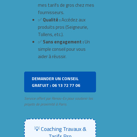
mes tarifs de gros chez mes
fournisseurs.
✅
Qualité :
Accédez aux
produits pros (Seigneurie,
Tollens, etc.).
✅
Sans engagement :
Un
simple conseil pour vous
aider à réussir.
DEMANDER UN CONSEIL
GRATUIT : 06 13 72 77 06
Service offert par Renov-Ex pour soutenir les
projets de proximité à Paris.
💡 Coaching Travaux &
Tarifs Pro