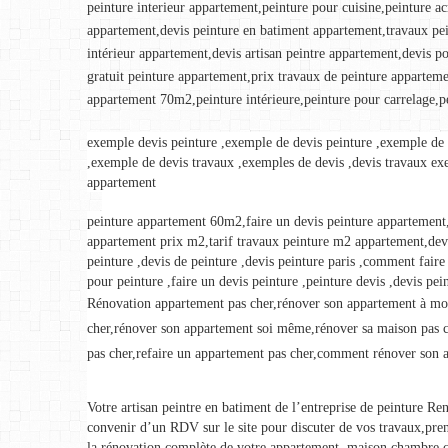
peinture interieur appartement,peinture pour cuisine,peinture ac
appartement,devis peinture en batiment appartement,travaux pe
intérieur appartement,devis artisan peintre appartement,devis p
gratuit peinture appartement,prix travaux de peinture apparteme
appartement 70m2,peinture intérieure,peinture pour carrelage,pe
exemple devis peinture ,exemple de devis peinture ,exemple de 
,exemple de devis travaux ,exemples de devis ,devis travaux ex
appartement
peinture appartement 60m2,faire un devis peinture appartement,
appartement prix m2,tarif travaux peinture m2 appartement,devis
peinture ,devis de peinture ,devis peinture paris ,comment faire
pour peinture ,faire un devis peinture ,peinture devis ,devis pein
Rénovation appartement pas cher,rénover son appartement à moi
cher,rénover son appartement soi même,rénover sa maison pas c
pas cher,refaire un appartement pas cher,comment rénover son 
Votre artisan peintre en batiment de l’entreprise de peinture Re
convenir d’un RDV sur le site pour discuter de vos travaux,prendr
la rénovation complète de votre appartement, maison,chambre,c