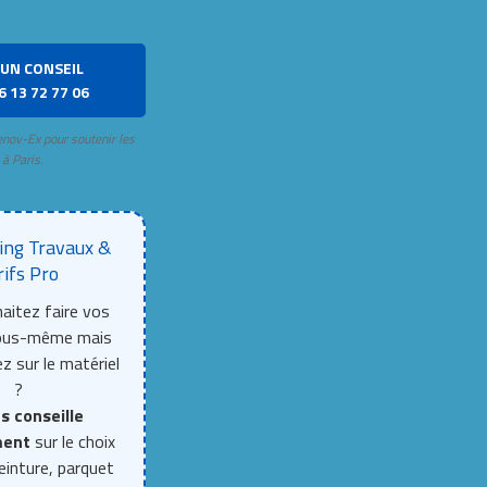
UN CONSEIL
6 13 72 77 06
enov-Ex pour soutenir les
 à Paris.
ing Travaux &
rifs Pro
aitez faire vos
vous-même mais
z sur le matériel
?
s conseille
ment
sur le choix
einture, parquet